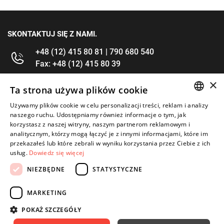
SKONTAKTUJ SIĘ Z NAMI.
+48 (12) 415 80 81 | 790 680 540
Fax: +48 (12) 415 80 39
×
kontakt@im-narzedzia.pl
Ta strona używa plików cookie
Używamy plików cookie w celu personalizacji treści, reklam i analizy
POLISH
INFORMACJE
naszego ruchu. Udostępniamy również informacje o tym, jak
korzystasz z naszej witryny, naszym partnerom reklamowym i
ENGLISH
analitycznym, którzy mogą łączyć je z innymi informacjami, które im
OFERTA
przekazałeś lub które zebrali w wyniku korzystania przez Ciebie z ich
usług.
Dowiedz się więcej
MOJE KONTO
NIEZBĘDNE
STATYSTYCZNE
OBSERWUJ NAS
MARKETING
POKAŻ SZCZEGÓŁY