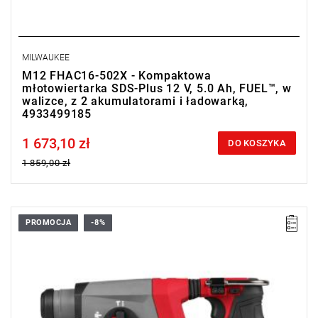
MILWAUKEE
M12 FHAC16-502X - Kompaktowa
młotowiertarka SDS-Plus 12 V, 5.0 Ah, FUEL™, w
walizce, z 2 akumulatorami i ładowarką,
4933499185
1 673,10 zł
Price tax included
DO KOSZYKA
1 859,00 zł
PROMOCJA
-8%
Kompaktowa młotowiertarka MILWAUKEE® zapewniająca
wysoką wydajność, komfort pracy i wszechstronność dzięki
nowoczesnej technologii bezprzewodowej.