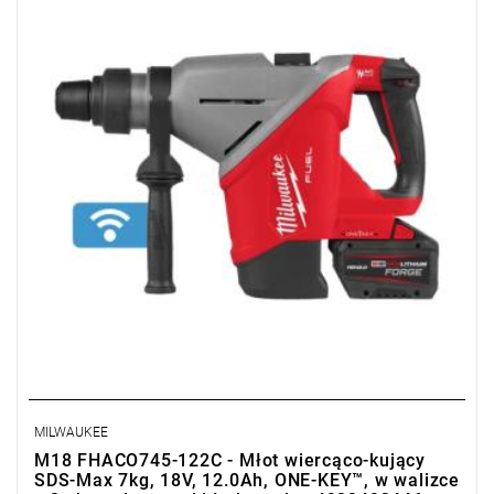
Promocja wyłącznie dla podmiotów posiadających NIP.
Sprawdź szczegóły promocji
.
MILWAUKEE
M18 FHACO745-122C - Młot wiercąco-kujący
SDS-Max 7kg, 18V, 12.0Ah, ONE-KEY™, w walizce