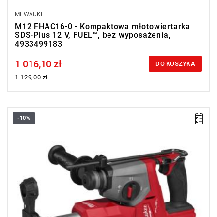
MILWAUKEE
M12 FHAC16-0 - Kompaktowa młotowiertarka
SDS-Plus 12 V, FUEL™, bez wyposażenia,
4933499183
1 016,10 zł
Price tax included
DO KOSZYKA
1 129,00 zł
-10%