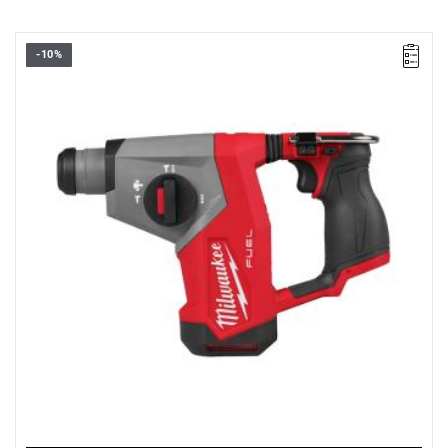
-10%
Kompaktowa młotowiertarka MILWAUKEE® zapewniająca
wysoką wydajność, komfort pracy i wszechstronność dzięki
nowoczesnej technologii bezprzewodowej.