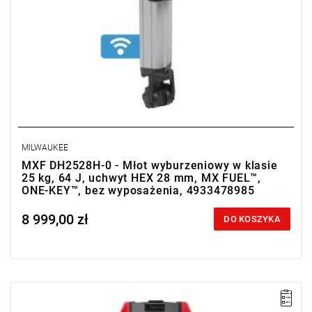
MILWAUKEE
MXF DH2528H-0 - Młot wyburzeniowy w klasie
25 kg, 64 J, uchwyt HEX 28 mm, MX FUEL™,
ONE-KEY™, bez wyposażenia, 4933478985
8 999,00 zł
Price tax included
DO KOSZYKA
Kup produkt objęty promocją MILWAUKEE® Redemption Classic,