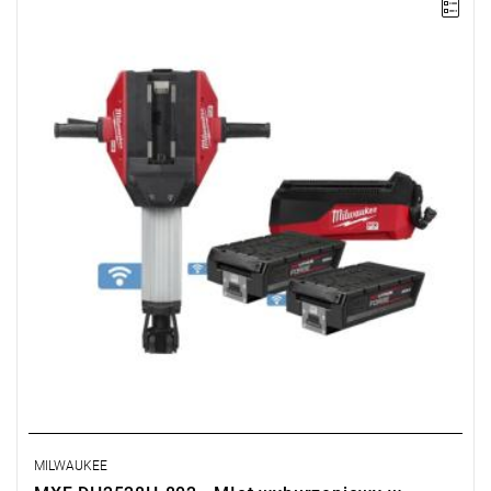
Kup produkt objęty promocją MILWAUKEE® Redemption Classic,
zarejestruj fakturę i odbierz dodatkowy akumulator za 2 zł.
Promocja wyłącznie dla podmiotów posiadających NIP.
Sprawdź szczegóły promocji
.
MILWAUKEE