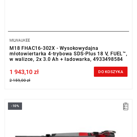
MILWAUKEE
M18 FHAC16-302X - Wysokowydajna
młotowiertarka 4-trybowa SDS-Plus 18 V, FUEL™,
w walizce, 2x 3.0 Ah + ładowarka, 4933498584
1 943,10 zł
Price tax included
DO KOSZYKA
2 159,00 zł
-10%
Kompaktowa młotowiertarka SDS-Plus 18V Milwaukee z udarem
1,7 J, 4 trybami pracy i systemem AVS, zapewniająca szybkie
wiercenie i wysoki komfort pracy.