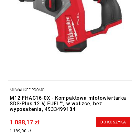
MILWAUKEE PROMO
M12 FHAC16-0X - Kompaktowa młotowiertarka
SDS-Plus 12 V, FUEL™, w walizce, bez
wyposażenia, 4933499184
1 088,17 zł
Price tax included
DO KOSZYKA
1 189,00 zł