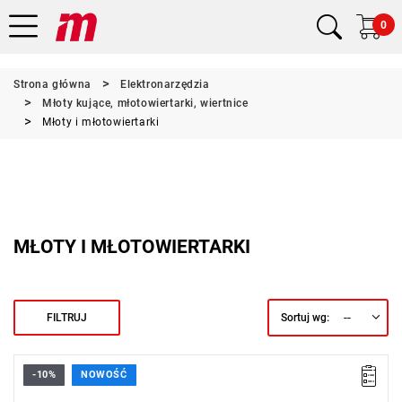
0
Strona główna
Elektronarzędzia
Młoty kujące, młotowiertarki, wiertnice
Młoty i młotowiertarki
MŁOTY I MŁOTOWIERTARKI
--
FILTRUJ
Sortuj wg:
-10%
NOWOŚĆ
Kup produkt objęty promocją MILWAUKEE® Redemption Classic,
zarejestruj fakturę i odbierz dodatkowy akumulator za 2 zł.