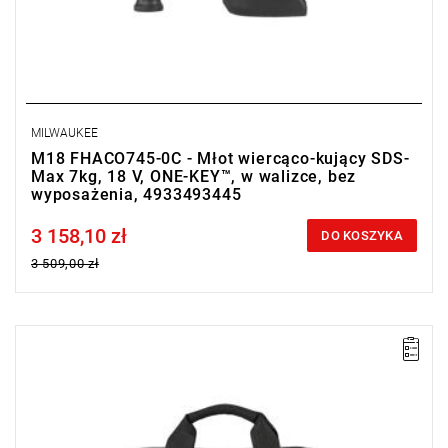
MILWAUKEE
M18 FHACO745-0C - Młot wiercąco-kujący SDS-
Max 7kg, 18 V, ONE-KEY™, w walizce, bez
wyposażenia, 4933493445
3 158,10 zł
Price tax included
DO KOSZYKA
3 509,00 zł
Kompaktowa młotowiertarka MILWAUKEE® zapewniająca
wysoką wydajność, komfort pracy i wszechstronność dzięki
nowoczesnej technologii bezprzewodowej.