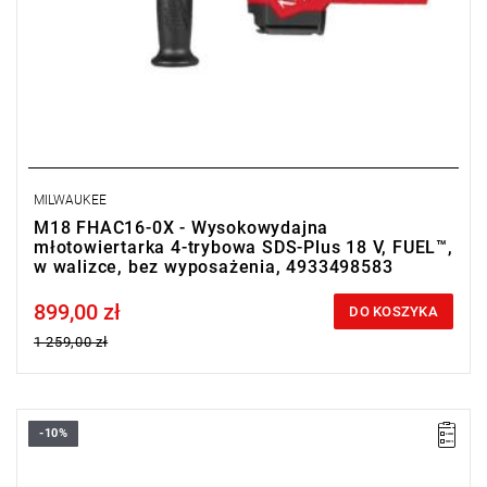
MILWAUKEE
M18 FHAC16-0X - Wysokowydajna
młotowiertarka 4-trybowa SDS-Plus 18 V, FUEL™,
w walizce, bez wyposażenia, 4933498583
899,00 zł
Price tax included
DO KOSZYKA
1 259,00 zł
-10%
Najmocniejsza w klasie młotowiertarka SDS-Plus 18V Milwaukee
z energią udaru 5,0 J, niskimi wibracjami i systemem
AUTOSTOP™ dla maksymalnej wydajności i bezpieczeństwa.