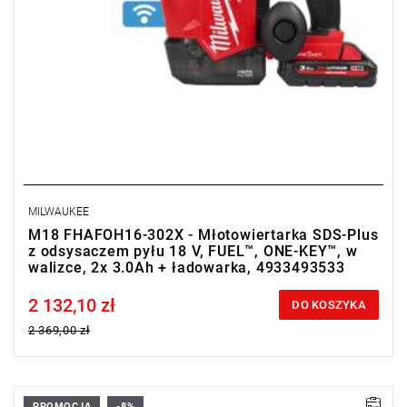
MILWAUKEE
M18 FHAFOH16-302X - Młotowiertarka SDS-Plus
z odsysaczem pyłu 18 V, FUEL™, ONE-KEY™, w
walizce, 2x 3.0Ah + ładowarka, 4933493533
2 132,10 zł
Price tax included
DO KOSZYKA
2 369,00 zł
PROMOCJA
-8%