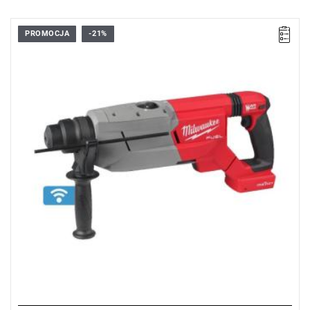
PROMOCJA
-21%
Młotowiertarka SDS-Plus 18V Milwaukee to zaawansowane
narzędzie z bezszczotkowym silnikiem POWERSTATE™,
systemem REDLINK PLUS™ oraz technologią ONE-KEY™,
zapewniające wysoką moc udaru, wszechstronność pracy w 4
trybach i maksymalne bezpieczeństwo dzięki funkcji
AUTOSTOP™.