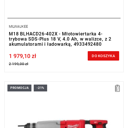
MILWAUKEE
M18 BLHACD26-402X - Młotowiertarka 4-
trybowa SDS-Plus 18 V, 4.0 Ah, w walizce, z 2
akumulatorami i ładowarką, 4933492480
1 979,10 zł
Price tax included
DO KOSZYKA
2 199,00 zł
PROMOCJA
-21%
Młotowiertarka 4-trybowa SDS-Plus 18 V od Milwaukee to
wydajne narzędzie, które łączy siłę i wszechstronność,
umożliwiając wykonywanie wielu zadań z łatwością i precyzją.
Jej 18 V zasilanie gwarantuje długotrwałą wydajność, nawet w
najtrudniejszych warunkach pracy.