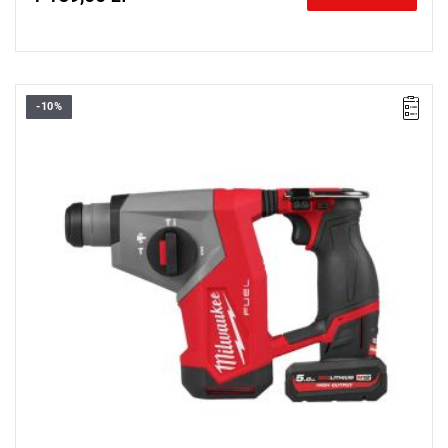
-10%
Kompaktowa młotowiertarka MILWAUKEE® zapewniająca
wysoką wydajność, komfort pracy i wszechstronność dzięki
nowoczesnej technologii bezprzewodowej.
Kup produkt objęty promocją MILWAUKEE® Redemption Classic,
zarejestruj fakturę i odbierz dodatkowy akumulator za 2 zł.
Promocja wyłącznie dla podmiotów posiadających NIP.
Sprawdź szczegóły promocji
.