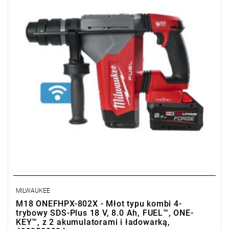
Kup produkt objęty promocją MILWAUKEE® Redemption Classic,
zarejestruj fakturę i odbierz dodatkowy akumulator za 2 zł.
Promocja wyłącznie dla podmiotów posiadających NIP.
Sprawdź szczegóły promocji
.
MILWAUKEE
M18 ONEFHPX-802X - Młot typu kombi 4-
trybowy SDS-Plus 18 V, 8.0 Ah, FUEL™, ONE-
KEY™, z 2 akumulatorami i ładowarką,