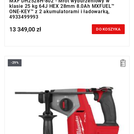
MXF DH2528H-802 - Młot wyburzeniowy w
klasie 25 kg 64J HEX 28mm 8.0Ah MXFUEL™
ONE-KEY™ z 2 akumulatorami i ładowarką,
4933499993
13 349,00 zł
Price tax included
DO KOSZYKA
-29%
Wyprzedaż z magazynu. Pozostały 4 sztuki w promocji.
Kompaktowa młotowiertarka SDS-Plus 18V Milwaukee z udarem
1,7 J, 4 trybami pracy i systemem AVS, zapewniająca szybkie
wiercenie i wysoki komfort pracy.