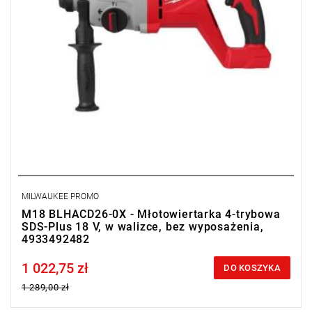
MILWAUKEE PROMO
M18 BLHACD26-0X - Młotowiertarka 4-trybowa
SDS-Plus 18 V, w walizce, bez wyposażenia,
4933492482
1 022,75 zł
Price tax included
DO KOSZYKA
1 289,00 zł