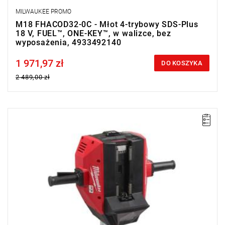
MILWAUKEE PROMO
M18 FHACOD32-0C - Młot 4-trybowy SDS-Plus
18 V, FUEL™, ONE-KEY™, w walizce, bez
wyposażenia, 4933492140
1 971,97 zł
Price tax included
DO KOSZYKA
2 489,00 zł