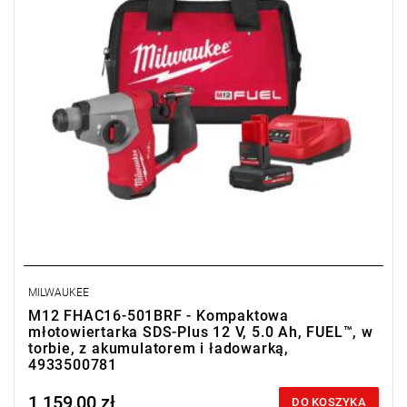
MILWAUKEE
M12 FHAC16-501BRF - Kompaktowa
młotowiertarka SDS-Plus 12 V, 5.0 Ah, FUEL™, w
torbie, z akumulatorem i ładowarką,
4933500781
1 159,00 zł
Price tax included
DO KOSZYKA