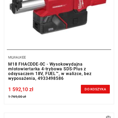
MILWAUKEE
M18 FHACDDE-0C - Wysokowydajna
młotowiertarka 4-trybowa SDS-Plus z
odsysaczem 18V, FUEL™, w walizce, bez
wyposażenia, 4933498586
1 592,10 zł
Price tax included
DO KOSZYKA
1 769,00 zł