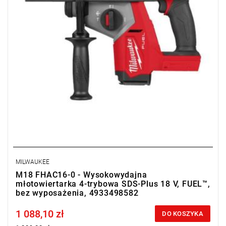
MILWAUKEE
M18 FHAC16-0 - Wysokowydajna
młotowiertarka 4-trybowa SDS-Plus 18 V, FUEL™,
bez wyposażenia, 4933498582
1 088,10 zł
Price tax included
DO KOSZYKA