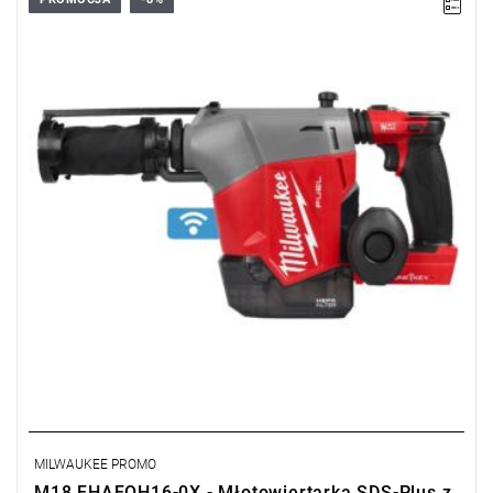
Pierwsza na świecie młotowiertarka SDS-Plus 18V Milwaukee z
wbudowanym odsysaczem pyłu i systemem AUTOPULSE™,
zapewniająca wydajność, bezpieczeństwo i komfort pracy nad
głową.
MILWAUKEE PROMO
M18 FHAFOH16-0X - Młotowiertarka SDS-Plus z