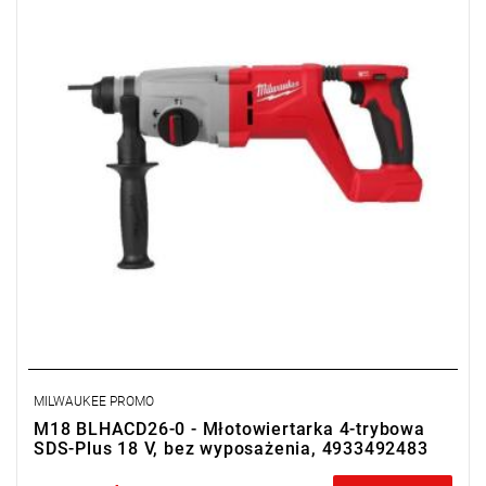
Jej 18 V zasilanie gwarantuje długotrwałą wydajność, nawet w
najtrudniejszych warunkach pracy.
MILWAUKEE PROMO
M18 BLHACD26-0 - Młotowiertarka 4-trybowa
SDS-Plus 18 V, bez wyposażenia, 4933492483