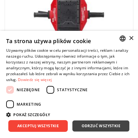
zarejestruj fakturę i odbierz dodatkowy akumulator za 2 zł.
Promocja wyłącznie dla podmiotów posiadających NIP.
Sprawdź szczegóły promocji
.
×
Ta strona używa plików cookie
Używamy plików cookie w celu personalizacji treści, reklam i analizy
POLISH
naszego ruchu. Udostępniamy również informacje o tym, jak
korzystasz z naszej witryny, naszym partnerom reklamowym i
ENGLISH
analitycznym, którzy mogą łączyć je z innymi informacjami, które im
przekazałeś lub które zebrali w wyniku korzystania przez Ciebie z ich
usług.
Dowiedz się więcej
NIEZBĘDNE
STATYSTYCZNE
MARKETING
POKAŻ SZCZEGÓŁY
MILWAUKEE
AKCEPTUJ WSZYSTKIE
ODRZUĆ WSZYSTKIE
MXF DH2528H-602 - Młot wyburzeniowy w
klasie 25 kg 64J HEX 28mm 6.0Ah MXFUEL™