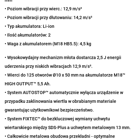
mm
• Poziom wibracji przy wierc.: 12,9 m/s²
• Poziom wibracji przy dłutowaniu: 14,2 m/s²
• Typ akumulatora: Li-ion
• Ilość akumulatorów: 2
• Waga z akumulatorem (M18 HB5.5): 4,5 kg
• Wysokowydajny mechanizm młota dostarcza 2,5 J energii
uderzenia przy niskich wibracjach 12,9 m/s².
• Wierci do 125 otworów Ø10 x 50 mm na akumulatorze M18™
HIGH OUTPUT™ 5,5 Ah.
• System AUTOSTOP™ automatycznie wyłącza urządzenie w
przypadku zaklinowania wiertła w obrabianym materiale
gwarantując użytkownikowi bezpieczeństwo.
• System FIXTEC™ do bezkluczowej wymiany uchwytu
wiertarskiego między SDS-Plus a uchwytem metalowym 13 mm.
• Całkowicie metalowa obudowa przekładni - optymalne