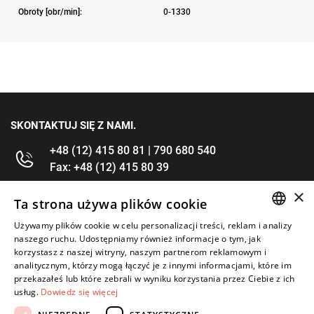
Obroty [obr/min]:
0-1330
SKONTAKTUJ SIĘ Z NAMI.
+48 (12) 415 80 81 | 790 680 540
Fax: +48 (12) 415 80 39
×
kontakt@im-narzedzia.pl
Ta strona używa plików cookie
Używamy plików cookie w celu personalizacji treści, reklam i analizy
POLISH
INFORMACJE
naszego ruchu. Udostępniamy również informacje o tym, jak
korzystasz z naszej witryny, naszym partnerom reklamowym i
ENGLISH
analitycznym, którzy mogą łączyć je z innymi informacjami, które im
OFERTA
przekazałeś lub które zebrali w wyniku korzystania przez Ciebie z ich
usług.
Dowiedz się więcej
MOJE KONTO