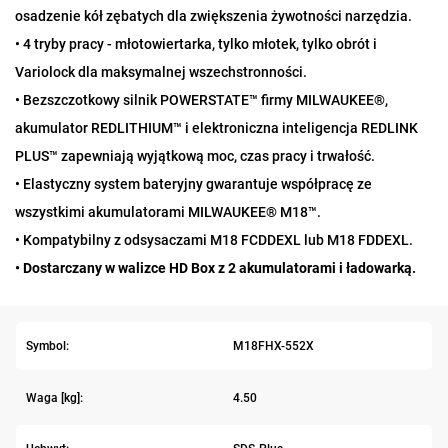
osadzenie kół zębatych dla zwiększenia żywotności narzędzia.
• 4 tryby pracy - młotowiertarka, tylko młotek, tylko obrót i
Variolock dla maksymalnej wszechstronności.
• Bezszczotkowy silnik POWERSTATE™ firmy MILWAUKEE®,
akumulator REDLITHIUM™ i elektroniczna inteligencja REDLINK
PLUS™ zapewniają wyjątkową moc, czas pracy i trwałość.
• Elastyczny system bateryjny gwarantuje współpracę ze
wszystkimi akumulatorami MILWAUKEE® M18™.
• Kompatybilny z odsysaczami M18 FCDDEXL lub M18 FDDEXL.
• Dostarczany w walizce HD Box z 2 akumulatorami i ładowarką.
Symbol:
M18FHX-552X
Waga [kg]:
4.50