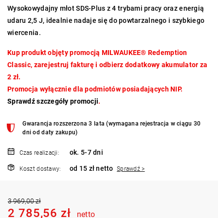
Wysokowydajny młot SDS-Plus z 4 trybami pracy oraz energią
udaru 2,5 J, idealnie nadaje się do powtarzalnego i szybkiego
wiercenia.
Kup produkt objęty promocją MILWAUKEE® Redemption
Classic, zarejestruj fakturę i odbierz dodatkowy akumulator za
2 zł.
Promocja wyłącznie dla podmiotów posiadających NIP.
Sprawdź szczegóły promocji
.
Gwarancja rozszerzona 3 lata (wymagana rejestracja w ciągu 30
dni od daty zakupu)
ok. 5-7 dni
Czas realizacji:
od 15 zł netto
Koszt dostawy:
Sprawdź >
3 969,00 zł
2 785,56 zł
netto