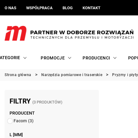
O NAS
WSPÓŁPRACA
BLOG
KONTAKT
ATEGORIE
PROMOCJE
PRODUCENCI
POP
Strona główna
Narzędzia pomiarowe i traserskie
Pryzmy i płyty
FILTRY
(3 PRODUKTÓW)
PRODUCENT
Facom
(3)
L [MM]