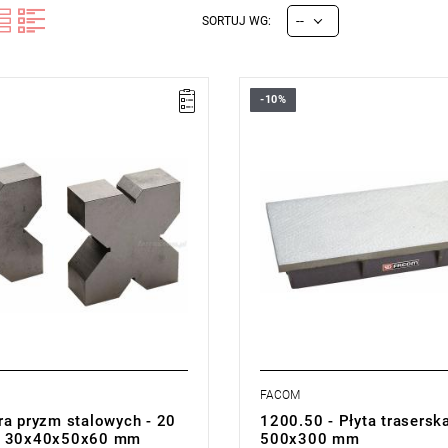
--
SORTUJ WG:
-10%
1 kg.
Długość: 500 mm,
cji:
E
(Bezpłatna wymiana
Waga: 22 kg.
z ograniczenia w czasie)
Typ gwarancji:
E
(Bezpłatna wy
produktu bez ograniczenia w cza
FACOM
ra pryzm stalowych - 20
1200.50 - Płyta trasersk
, 30x40x50x60 mm
500x300 mm