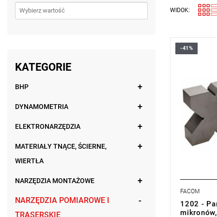
WIDOK:
-41%
Waga: 7,37
Typ gwaran
KATEGORIE
produktu be
BHP
DYNAMOMETRIA
ELEKTRONARZĘDZIA
MATERIAŁY TNĄCE, ŚCIERNE,
WIERTŁA
NARZĘDZIA MONTAŻOWE
FACOM
NARZĘDZIA POMIAROWE I
1202 - Pa
mikronów
TRASERSKIE