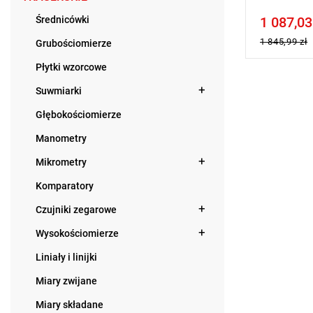
Średnicówki
1 087,03
Price tax in
1 845,99 zł
Grubościomierze
Płytki wzorcowe
Suwmiarki
Głębokościomierze
Manometry
Mikrometry
Komparatory
Czujniki zegarowe
Wysokościomierze
Liniały i linijki
Miary zwijane
Miary składane