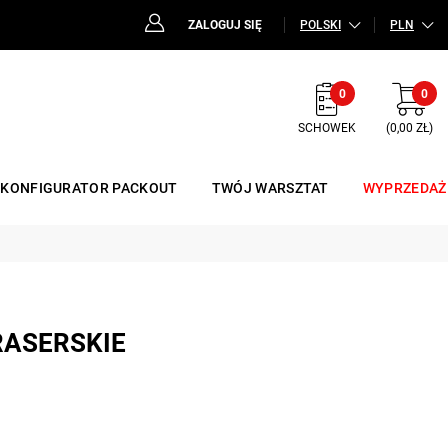
ZALOGUJ SIĘ
POLSKI
PLN
0
0
SCHOWEK
(0,00 ZŁ)
KONFIGURATOR PACKOUT
TWÓJ WARSZTAT
WYPRZEDAŻ
RASERSKIE