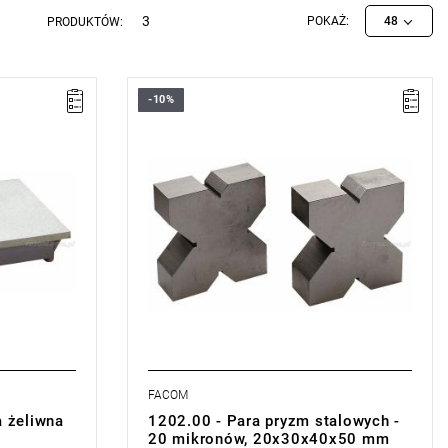
3
POKAŻ:
48
PRODUKTÓW:
-10%
Waga: 2,808 kg.
Typ gwarancji:
E
(Bezpłatna wymiana
miana
produktu bez ograniczenia w czasie)
sie)
FACOM
a żeliwna
1202.00 - Para pryzm stalowych -
20 mikronów, 20x30x40x50 mm