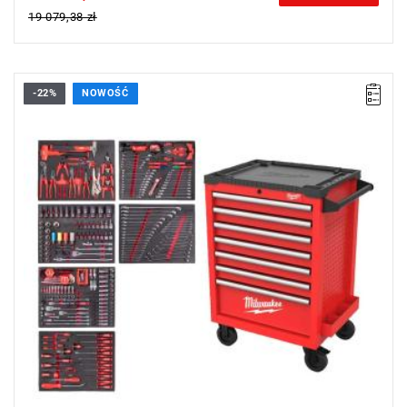
19 079,38 zł
-22%
NOWOŚĆ
Zestaw 337 narzędzi dla branży motoryzacyjnej w wytrzymałym
wózku TOOLGUARD™.
Kup wózek narzędziowy z wyposażeniem i otrzymaj
M18
FMTIW2F12-502X Klucz udarowy 1/2" o średnim momencie
obrotowym za 2 zł.
Promocja wyłącznie dla klientów z branży motoryzacyjnej
posiadających NIP.