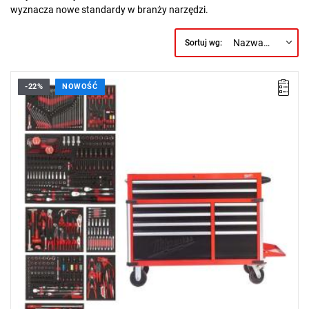
wyznacza nowe standardy w branży narzędzi.
Nazwa, A do Z
Sortuj wg:
-22%
NOWOŚĆ
Zestaw 501 narzędzi dla branży motoryzacyjnej w wytrzymałym
wózku TOOLGUARD™.
Aktualnie wózek z wyposażeniem jest niedostępny. Planowane
uzupełnienie stanów magazynowych: 18.08.2026r.
Kup wózek narzędziowy z wyposażeniem i otrzymaj
M18
FMTIW2F12-502X Klucz udarowy 1/2" o średnim momencie
obrotowym za 2 zł.
Promocja wyłącznie dla klientów z branży motoryzacyjnej
posiadających NIP.