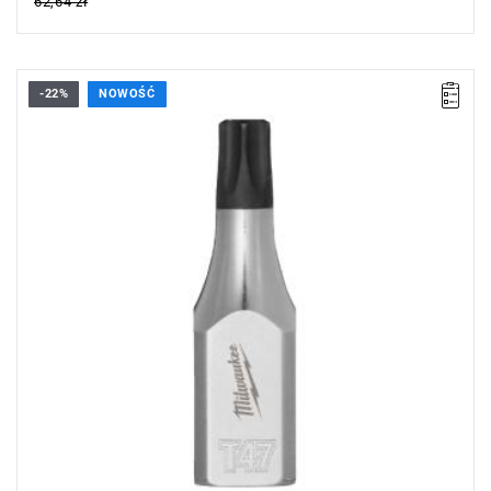
62,64 zł
-22%
NOWOŚĆ