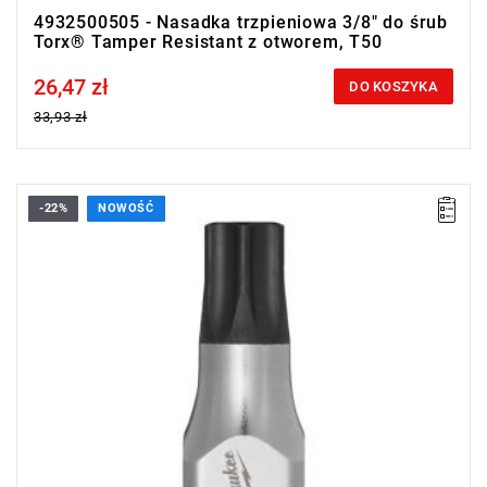
4932500505 - Nasadka trzpieniowa 3/8" do śrub
Torx® Tamper Resistant z otworem, T50
26,47 zł
Price tax included
DO KOSZYKA
33,93 zł
-22%
NOWOŚĆ