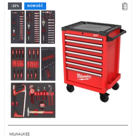
-22%
NOWOŚĆ
Zestaw 131 narzędzi dla branży motoryzacyjnej w wytrzymałym
wózku TOOLGUARD™.
Kup wózek narzędziowy z wyposażeniem i otrzymaj
M18
FMTIW2F12-502X Klucz udarowy 1/2" o średnim momencie
obrotowym za 2 zł.
Promocja wyłącznie dla klientów z branży motoryzacyjnej
posiadających NIP.
MILWAUKEE