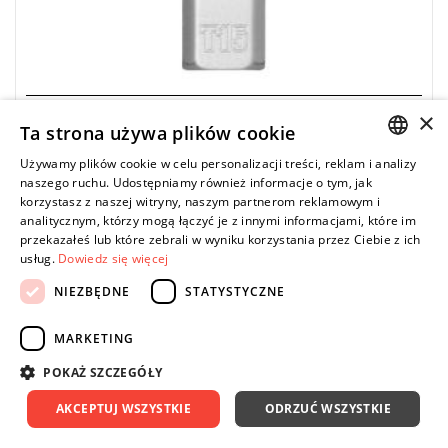
×
MILWAUKEE
Ta strona używa plików cookie
4932500497 - Nasadka trzpieniowa 1/4" do śrub
Używamy plików cookie w celu personalizacji treści, reklam i analizy
Torx® Tamper Resistant z otworem, T15
POLISH
naszego ruchu. Udostępniamy również informacje o tym, jak
korzystasz z naszej witryny, naszym partnerom reklamowym i
21,72 zł
Price tax included
DO KOSZYKA
ENGLISH
analitycznym, którzy mogą łączyć je z innymi informacjami, które im
27,84 zł
przekazałeś lub które zebrali w wyniku korzystania przez Ciebie z ich
usług.
Dowiedz się więcej
NIEZBĘDNE
STATYSTYCZNE
-22%
NOWOŚĆ
MARKETING
POKAŻ SZCZEGÓŁY
AKCEPTUJ WSZYSTKIE
ODRZUĆ WSZYSTKIE