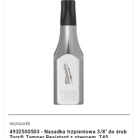
MILWAUKEE
4932500503 - Nasadka trzpieniowa 3/8" do śrub
Torx® Tamper Resistant z otworem, T45