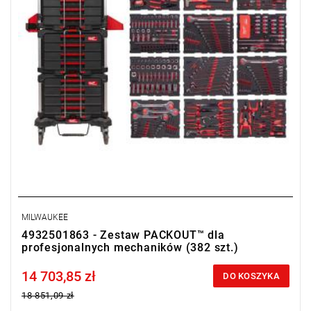
posiadających NIP.
MILWAUKEE
4932501863 - Zestaw PACKOUT™ dla
profesjonalnych mechaników (382 szt.)
14 703,85 zł
Price tax included
DO KOSZYKA
18 851,09 zł