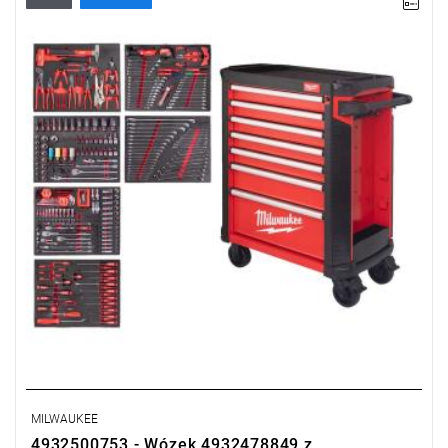
Zestaw 337 narzędzi dla branży motoryzacyjnej w wytrzymałym
wózku TOOLGUARD™.
Kup wózek narzędziowy z wyposażeniem i otrzymaj
M18
FMTIW2F12-502X Klucz udarowy 1/2" o średnim momencie
obrotowym za 2 zł.
Promocja wyłącznie dla klientów z branży motoryzacyjnej
posiadających NIP.
MILWAUKEE
4932500753 - Wózek 4932478849 z