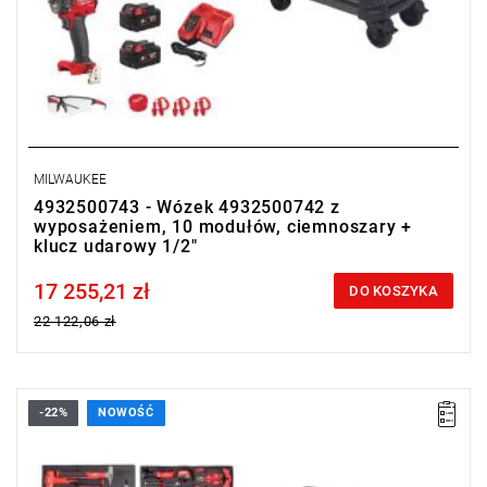
MILWAUKEE
4932500743 - Wózek 4932500742 z
wyposażeniem, 10 modułów, ciemnoszary +
klucz udarowy 1/2"
17 255,21 zł
Price tax included
DO KOSZYKA
22 122,06 zł
-22%
NOWOŚĆ
Zestaw 337 narzędzi dla branży motoryzacyjnej w wytrzymałym
wózku TOOLGUARD™.
Kup wózek narzędziowy z wyposażeniem i otrzymaj
M18
FMTIW2F12-502X Klucz udarowy 1/2" o średnim momencie