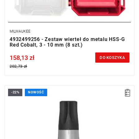
MILWAUKEE
4932499256 - Zestaw wierteł do metalu HSS-G
Red Cobalt, 3 - 10 mm (8 szt.)
158,13 zł
Price tax included
DO KOSZYKA
202,73 zł
-22%
NOWOŚĆ