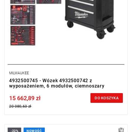
MILWAUKEE
4932500745 - Wózek 4932500742 z
wyposażeniem, 6 modułów, ciemnoszary
15 662,89 zł
Price tax included
DO KOSZYKA
20 080,63 zł
-22%
NOWOŚĆ