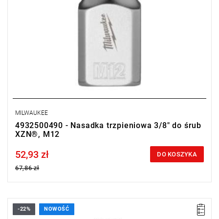
MILWAUKEE
4932500490 - Nasadka trzpieniowa 3/8" do śrub
XZN®, M12
52,93 zł
Price tax included
DO KOSZYKA
67,86 zł
-22%
NOWOŚĆ