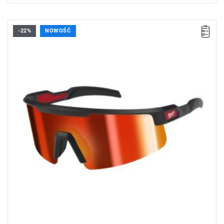
-22%
NOWOŚĆ
Okulary ochronne Milwaukee zapewniają wysoki komfort
noszenia i skuteczną ochronę wzroku zarówno w pracy, jak i na
co dzień.