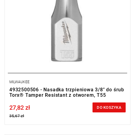
MILWAUKEE
4932500506 - Nasadka trzpieniowa 3/8" do śrub
Torx® Tamper Resistant z otworem, T55
27,82 zł
Price tax included
DO KOSZYKA
35,67 zł