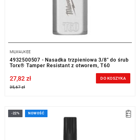
MILWAUKEE
4932500507 - Nasadka trzpieniowa 3/8" do śrub
Torx® Tamper Resistant z otworem, T60
27,82 zł
Price tax included
DO KOSZYKA
35,67 zł
-22%
NOWOŚĆ