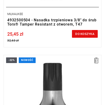
MILWAUKEE
4932500504 - Nasadka trzpieniowa 3/8" do śrub
Torx® Tamper Resistant z otworem, T47
25,45 zł
Price tax included
DO KOSZYKA
32,63 zł
-22%
NOWOŚĆ