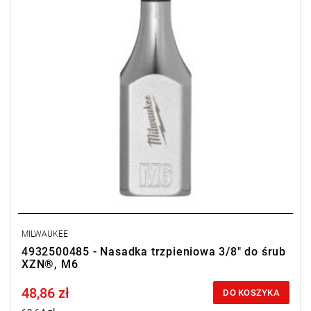
MILWAUKEE
4932500485 - Nasadka trzpieniowa 3/8" do śrub
XZN®, M6
48,86 zł
Price tax included
DO KOSZYKA