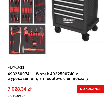
MILWAUKEE
4932500741 - Wózek 4932500740 z
wyposażeniem, 7 modułów, ciemnoszary
7 028,34 zł
Price tax included
DO KOSZYKA
9 010,69 zł