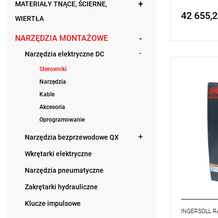
MATERIAŁY TNĄCE, ŚCIERNE,
42 655,2
Price tax in
WIERTŁA
NARZĘDZIA MONTAŻOWE
Narzędzia elektryczne DC
Sterowniki
Sterownik I
podstawowy
Narzędzia
wrzeciono.
Kable
z
wszystkimi
wrzecionam
Akcesoria
go
zamontow
Oprogramowanie
pojedynczy
sterownikó
Narzędzia bezprzewodowe QX
wielowrzec
Wkrętarki elektryczne
Narzędzia pneumatyczne
Zakrętarki hydrauliczne
Klucze impulsowe
INGERSOLL 