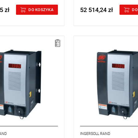
5 zł
52 514,24 zł
cluded
Price tax included
DO KOSZYKA
DO
ngersoll-Rand IC1M to
Sterownik Ingersoll-Rand IC1M t
 sterownik obsługujący jedno
podstawowy sterownik obsługuj
 W
spółpracuje bez problemów
wrzeciono. W
spółpracuje bez p
 narzędziami serii QE i
z
wszystkimi narzędziami serii Q
i serii QM i można
wrzecionami serii QM i można
ać na regale lub w szafie, jako
go
zamontować na regale lub w s
 zespół lub w
grupie do 40
pojedynczy zespół lub w
grupie 
w obsługujących układy
sterowników obsługujących ukł
ionowe.
wielowrzecionowe.
RAND
INGERSOLL RAND