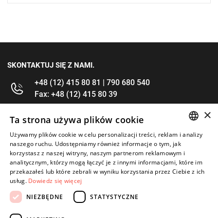
SKONTAKTUJ SIĘ Z NAMI.
+48 (12) 415 80 81 | 790 680 540
Fax: +48 (12) 415 80 39
×
kontakt@im-narzedzia.pl
Ta strona używa plików cookie
Używamy plików cookie w celu personalizacji treści, reklam i analizy
POLISH
INFORMACJE
naszego ruchu. Udostępniamy również informacje o tym, jak
korzystasz z naszej witryny, naszym partnerom reklamowym i
ENGLISH
analitycznym, którzy mogą łączyć je z innymi informacjami, które im
OFERTA
przekazałeś lub które zebrali w wyniku korzystania przez Ciebie z ich
usług.
Dowiedz się więcej
MOJE KONTO
NIEZBĘDNE
STATYSTYCZNE
OBSERWUJ NAS