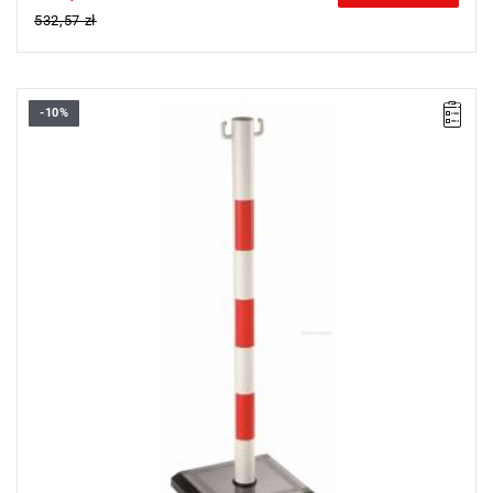
532,57 zł
-10%
Wysokość: 91 cm.
Masa: 4,400 kg.
Typ gwarancji:
L