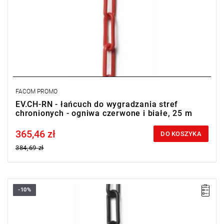
FACOM PROMO
EV.CH-RN - łańcuch do wygradzania stref
chronionych - ogniwa czerwone i białe, 25 m
365,46 zł
Price tax included
DO KOSZYKA
384,69 zł
-10%
Długość: 25 m.
Średnica ogniw: 7,3 mm.
Typ gwarancji:
L