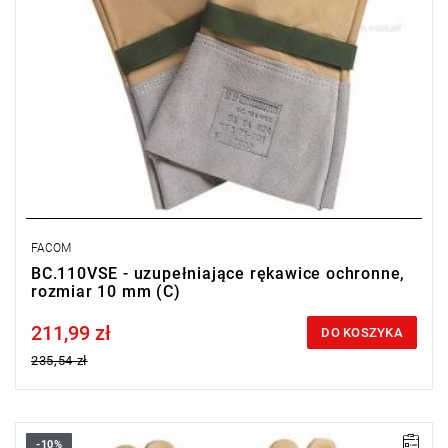
FACOM
BC.110VSE - uzupełniające rękawice ochronne,
rozmiar 10 mm (C)
211,99 zł
Price tax included
DO KOSZYKA
235,54 zł
-10%