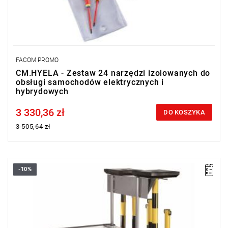
FACOM PROMO
CM.HYELA - Zestaw 24 narzędzi izolowanych do
obsługi samochodów elektrycznych i
hybrydowych
3 330,36 zł
Price tax included
DO KOSZYKA
3 505,64 zł
-10%
Waga: 19,44 kg
Typ gwarancji:
L