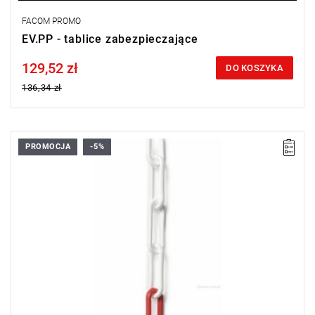
FACOM PROMO
EV.PP - tablice zabezpieczające
129,52 zł
Price tax included
DO KOSZYKA
136,34 zł
PROMOCJA
-5%
Długość: 25 m.
Średnica ogniw: 7,3 mm.
Typ gwarancji:
L