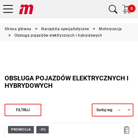
0
Strona główna
Narzędzia specjalistyczne
Motoryzacja
Obsługa pojazdów elektrycznych i hybrydowych
OBSŁUGA POJAZDÓW ELEKTRYCZNYCH I
HYBRYDOWYCH
--
FILTRUJ
Sortuj wg:
PROMOCJA
-5%
• Moduł piankowy zawierający 23 narzędzia przeznaczone do
pracy przy pojazdach elektrycznych.