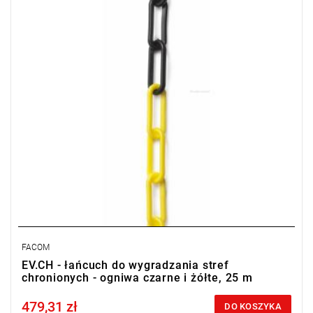
FACOM
EV.CH - łańcuch do wygradzania stref
chronionych - ogniwa czarne i żółte, 25 m
479,31 zł
Price tax included
DO KOSZYKA