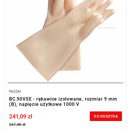
FACOM
BC.90VSE - rękawice izolowane, rozmiar 9 mm
(B), napięcie użytkowe 1000 V
241,09 zł
Price tax included
DO KOSZYKA
267,88 zł