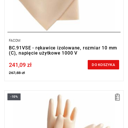
FACOM
BC.91VSE - rękawice izolowane, rozmiar 10 mm
(C), napięcie użytkowe 1000 V
241,09 zł
Price tax included
DO KOSZYKA
267,88 zł
-10%
• Rozmiar: 9 mm (B)
• E: 1 mm
• Klasa: 0
• Napięcie użytkowe: 1000 V
Typ gwarancji:
L