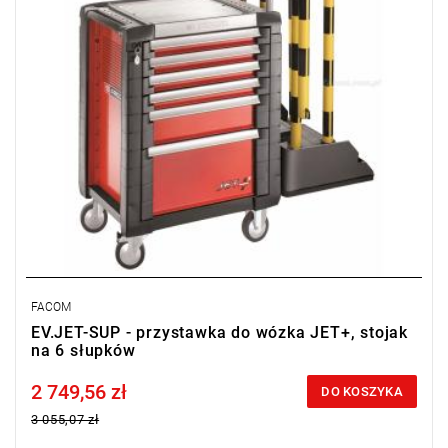
FACOM
EV.JET-SUP - przystawka do wózka JET+, stojak
na 6 słupków
2 749,56 zł
Price tax included
DO KOSZYKA
3 055,07 zł