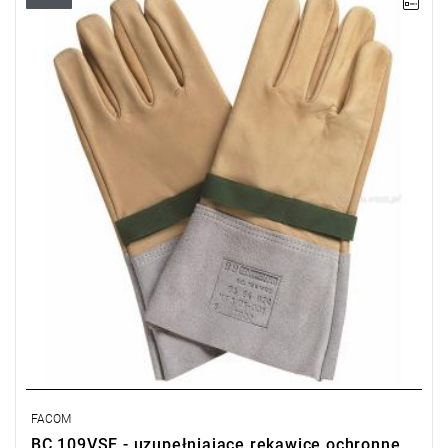
• Rozmiar: 9 mm (B)
• Masa: 160 g.
Typ gwarancji:
L
FACOM
BC.109VSE - uzupełniające rękawice ochronne,