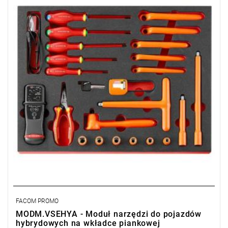
• Mieści się w szufladzie wózka warsztatowego Facom.
• Wkładka piankowa PM.MODVSEHYA.
• Wymiary (dł. x szer. x wys.): 560 x 410 x 46 mm
• Waga: 4 kg
FACOM PROMO
MODM.VSEHYA - Moduł narzędzi do pojazdów
hybrydowych na wkładce piankowej