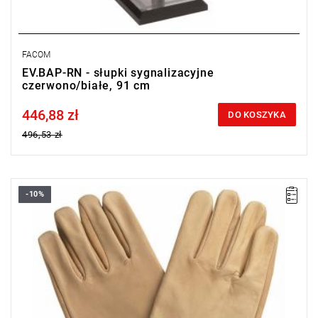
FACOM
EV.BAP-RN - słupki sygnalizacyjne
czerwono/białe, 91 cm
446,88 zł
Price tax included
DO KOSZYKA
496,53 zł
-10%
• Rozmiar: 10 mm (C)
• Masa: 160 g.
Typ gwarancji:
L