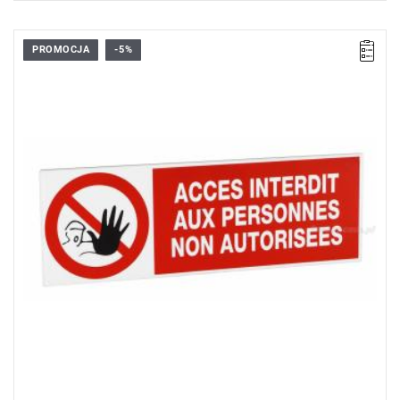
PROMOCJA
-5%
Wymiary (dł. x szer.): 450 x 150 mm.
Typ gwarancji:
L