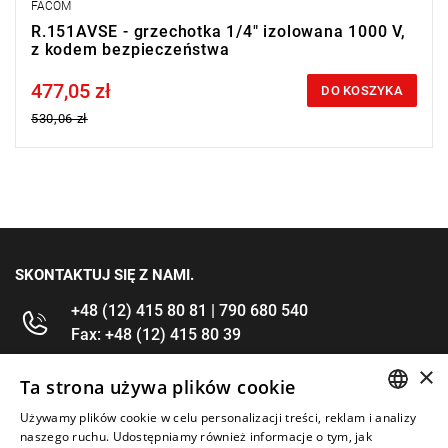
FACOM
R.151AVSE - grzechotka 1/4" izolowana 1000 V,
z kodem bezpieczeństwa
477,05 zł
Price tax included
DO KOSZYKA
530,06 zł
SKONTAKTUJ SIĘ Z NAMI.
+48 (12) 415 80 81 | 790 680 540
Fax: +48 (12) 415 80 39
×
kontakt@im-narzedzia.pl
Ta strona używa plików cookie
Używamy plików cookie w celu personalizacji treści, reklam i analizy
POLISH
INFORMACJE
naszego ruchu. Udostępniamy również informacje o tym, jak