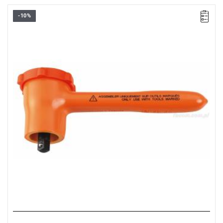
-10%
Zabierak kwadratowy 1/4" - 6,35 mm.
Wymiary: 125 x 45 x 35 mm.
Masa: 140 g.
Typ gwarancji:
L