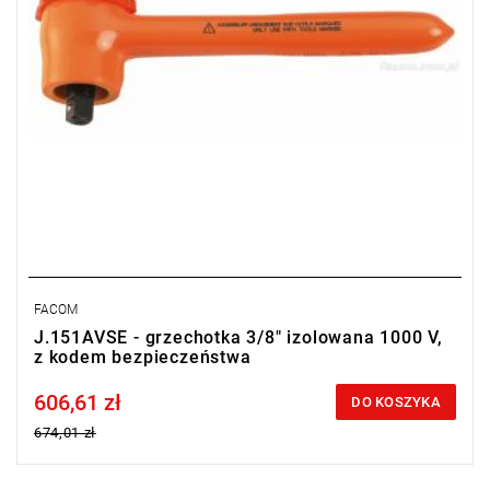
FACOM
J.151AVSE - grzechotka 3/8" izolowana 1000 V,
z kodem bezpieczeństwa
606,61 zł
Price tax included
DO KOSZYKA
674,01 zł