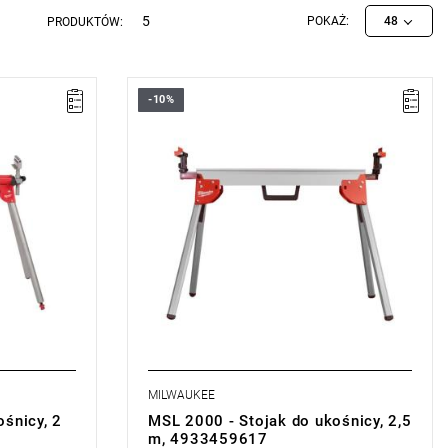
5
POKAŻ:
48
PRODUKTÓW:
-10%
• Waga: 14 kg
•
Maks. obciążenie: 227 kg
• Wysokość: 860 mm
• Min. szerokość: 1093 mm
• Maks. szerokość: 2542 mm
• Zwinięty rozmiar: 1093 mm
MILWAUKEE
śnicy, 2
MSL 2000 - Stojak do ukośnicy, 2,5
m, 4933459617