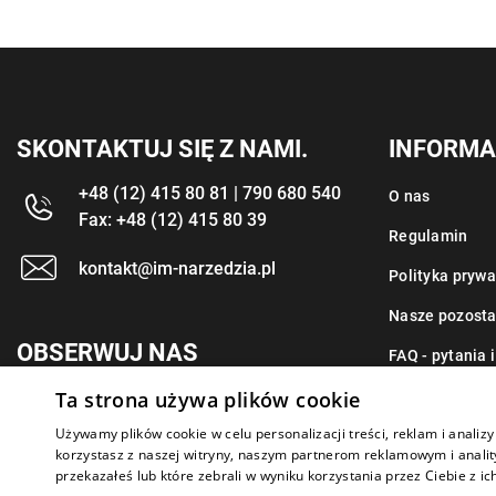
SKONTAKTUJ SIĘ Z NAMI.
INFORMA
+48 (12) 415 80 81 | 790 680 540
O nas
Fax: +48 (12) 415 80 39
Regulamin
kontakt@im-narzedzia.pl
Polityka prywa
Nasze pozosta
OBSERWUJ NAS
FAQ - pytania 
Ta strona używa plików cookie
Kontakt
Używamy plików cookie w celu personalizacji treści, reklam i anali
korzystasz z naszej witryny, naszym partnerom reklamowym i anality
przekazałeś lub które zebrali w wyniku korzystania przez Ciebie z ic