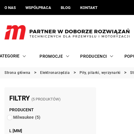
O NAS
WSPÓŁPRACA
BLOG
KONTAKT
ATEGORIE
PROMOCJE
PRODUCENCI
POP
Strona główna
Elektronarzędzia
Piły, pilarki, wyrzynarki
St
FILTRY
(5 PRODUKTÓW)
PRODUCENT
Milwaukee
(5)
L [MM]