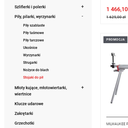
Szlifierki i polerki
1 466,10
Price tax in
Piły, pilarki, wyrzynarki
1 629,00 zł
Piły szablaste
Piły taśmowe
PROMOCJA
Piły tarczowe
• Waga: 23
• Maks. obc
Ukośnice
• Wysokoś
Wyrzynarki
• Min. sze
• Maks. sz
Strugarki
• Zwinięty 
Nożyce do blach
Stojaki do pił
Młoty kujące, młotowiertarki,
wiertnice
Klucze udarowe
Zakrętarki
Grzechotki
MILWAUKEE 