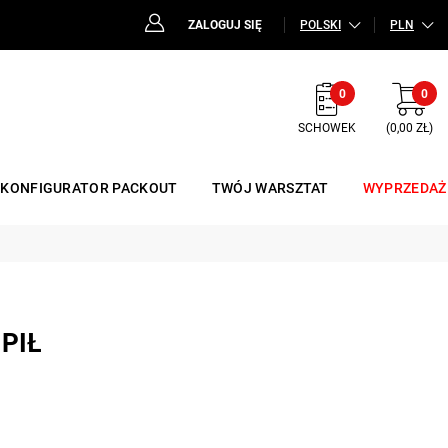
ZALOGUJ SIĘ
POLSKI
PLN
0
0
SCHOWEK
(0,00 ZŁ)
KONFIGURATOR PACKOUT
TWÓJ WARSZTAT
WYPRZEDAŻ
PIŁ