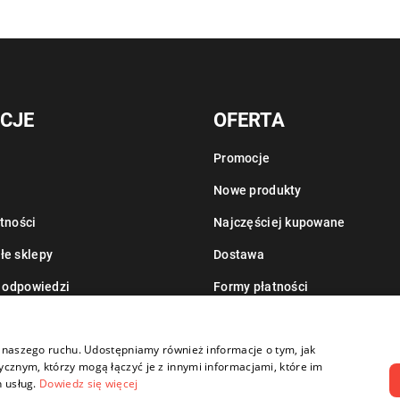
CJE
OFERTA
Promocje
Nowe produkty
tności
Najczęściej kupowane
łe sklepy
Dostawa
i odpowiedzi
Formy płatności
Informacje o leasingu
zy naszego ruchu. Udostępniamy również informacje o tym, jak
cznym, którzy mogą łączyć je z innymi informacjami, które im
h usług.
Dowiedz się więcej