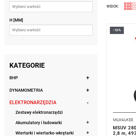
WIDOK:
H [MM]
-10%
Bardzo wytr
maksymalny
KATEGORIE
BHP
DYNAMOMETRIA
ELEKTRONARZĘDZIA
Zestawy elektronarzędzi
MILWAUKEE
Akumulatory i ładowarki
MSUV 280 
Wiertarki i wiertarko-wkrętarki
2,8 m, 4