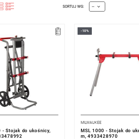
--
SORTUJ WG:
-10%
zymały stojak do ukośnicy z
• Waga: 17 kg
m obciążeniem do 136 kg.
• Maks. obciążenie: 180 kg
• Wysokość: 850 mm
• Min. szerokość: 1065 mm
• Maks. szerokość: 2125 mm
• Zwinięty rozmiar: 1065 mm
MILWAUKEE
- Stojak do ukośnicy,
MSL 1000 - Stojak do uko
933478992
m, 4933428970