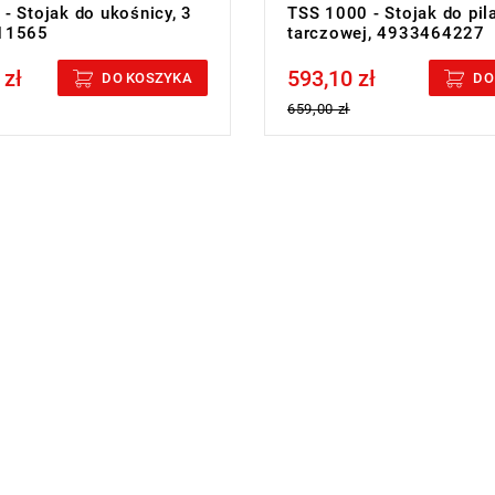
- Stojak do ukośnicy, 3
TSS 1000 - Stojak do pila
11565
tarczowej, 4933464227
 zł
593,10 zł
cluded
Price tax included
DO KOSZYKA
DO
659,00 zł