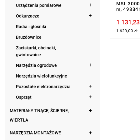
MSL 3000 
Urządzenia pomiarowe
m, 49334
Odkurzacze
1 131,23
Price tax in
Radia i głośniki
1 629,00 zł
Bruzdownice
Zaciskarki, obcinaki,
gwintownice
Narzędzia ogrodowe
Narzędzia wielofunkcyjne
Pozostałe elektronarzędzia
Osprzęt
MATERIAŁY TNĄCE, ŚCIERNE,
WIERTŁA
NARZĘDZIA MONTAŻOWE