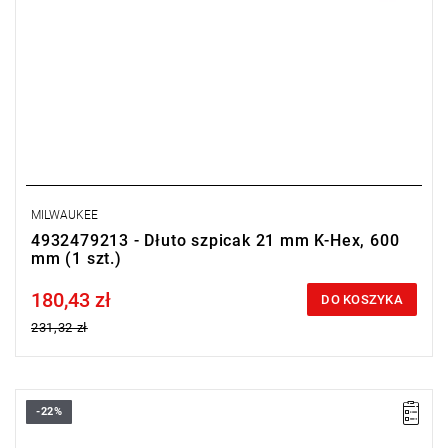
MILWAUKEE
4932479213 - Dłuto szpicak 21 mm K-Hex, 600
mm (1 szt.)
180,43 zł
Price tax included
DO KOSZYKA
231,32 zł
-22%
To dłuto idealnie nadaje się do cięcia asfaltu podczas budowy
dróg oraz twardych gruntów.