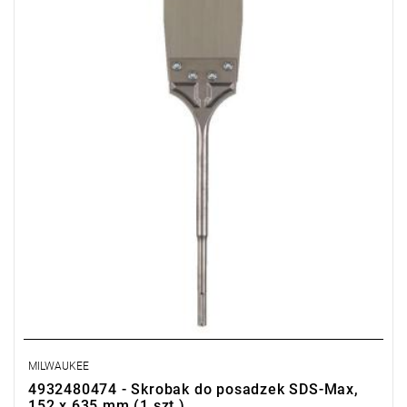
pozostaje ostry przez dłuższy czas użytkowania.
MILWAUKEE
4932480474 - Skrobak do posadzek SDS-Max,
152 x 635 mm (1 szt.)