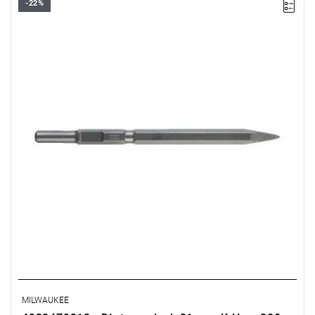
-22%
Idealne do szerokiego zakresu kruszenia i prac rozbiórkowych
betonu lub pustaków żużlowych.
MILWAUKEE