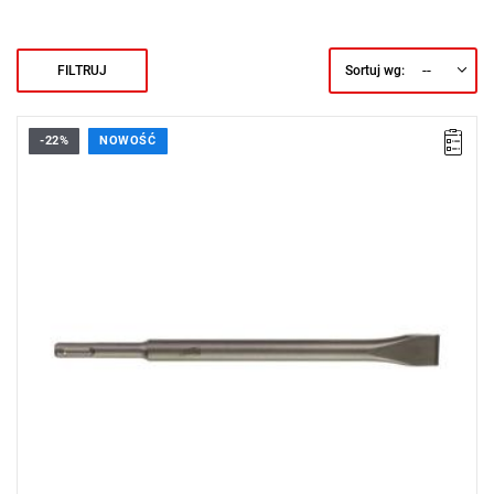
--
FILTRUJ
Sortuj wg:
-22%
NOWOŚĆ