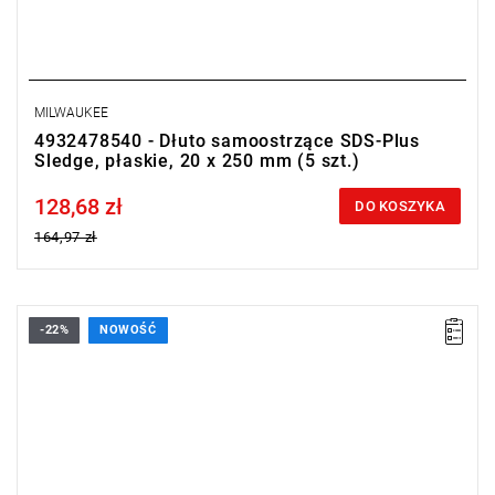
MILWAUKEE
4932478540 - Dłuto samoostrzące SDS-Plus
Sledge, płaskie, 20 x 250 mm (5 szt.)
128,68 zł
Price tax included
DO KOSZYKA
164,97 zł
-22%
NOWOŚĆ