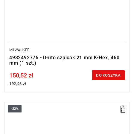
MILWAUKEE
4932492776 - Dłuto szpicak 21 mm K-Hex, 460
mm (1 szt.)
150,52 zł
Price tax included
DO KOSZYKA
192,98 zł
-22%
• Długość całkowita: 460 mm
• Szerokość tarczy: 25 mm
• Uchwyt: 21 mm K-Hex