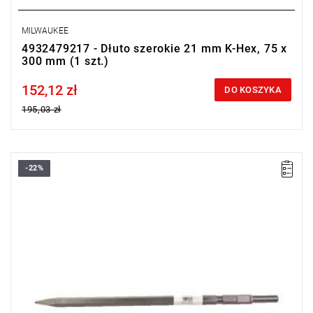
MILWAUKEE
4932479217 - Dłuto szerokie 21 mm K-Hex, 75 x
300 mm (1 szt.)
152,12 zł
Price tax included
DO KOSZYKA
195,03 zł
-22%
Idealne do szerokiego zakresu kruszenia i prac rozbiórkowych
betonu lub pustaków żużlowych.