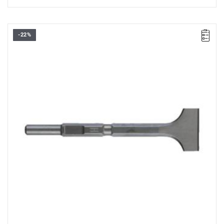
-22%
• Długość całkowita: 300 mm
• Szerokość tarczy: 75 mm
• Uchwyt: 21 mm K-Hex