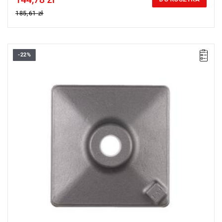
185,61 zł
-22%
Odpowiednie do zagęszczania gruntu i podsypki przed wylaniem
betonu.
Ubijanie materiału podsadzkowego pod rowy.
Wymaga uniwersalnego chwytu stożkowego.