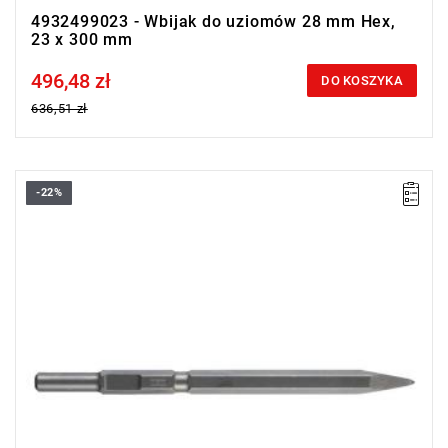
4932499023 - Wbijak do uziomów 28 mm Hex,
23 x 300 mm
496,48 zł
Price tax included
DO KOSZYKA
636,51 zł
-22%
Idealne do szerokiego zakresu kruszenia i prac rozbiórkowych
betonu lub pustaków żużlowych.