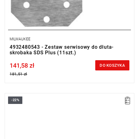
MILWAUKEE
4932480543 - Zestaw serwisowy do dłuta-
skrobaka SDS Plus (11szt.)
141,58 zł
Price tax included
DO KOSZYKA
181,51 zł
-22%
Do prac związanych z kształtowaniem terenu i budową dróg, np.
kopania w zagęszczonej glebie, glinie, czy żwirze.