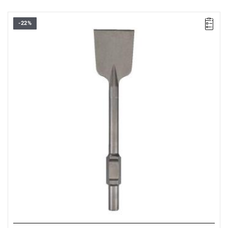
-22%
To dłuto idealnie nadaje się do cięcia asfaltu podczas budowy
dróg oraz twardych gruntów.