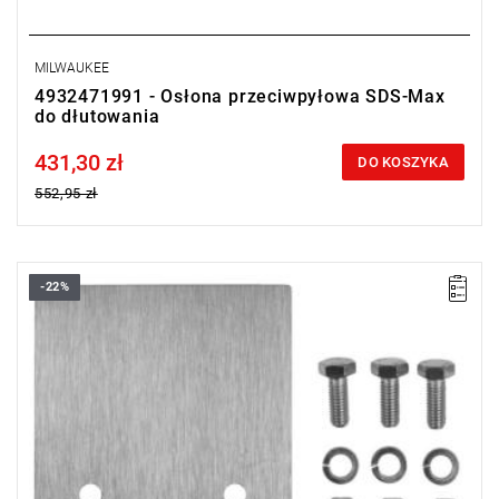
MILWAUKEE
4932471991 - Osłona przeciwpyłowa SDS-Max
do dłutowania
431,30 zł
Price tax included
DO KOSZYKA
552,95 zł
-22%