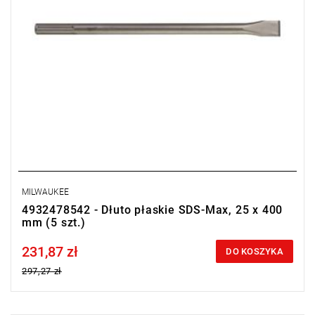
MILWAUKEE
4932478542 - Dłuto płaskie SDS-Max, 25 x 400
mm (5 szt.)
231,87 zł
Price tax included
DO KOSZYKA
297,27 zł