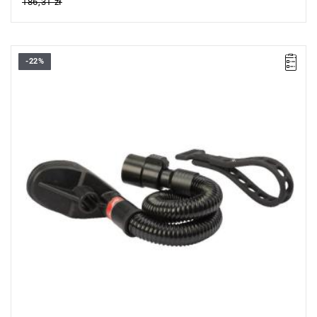
186,31 zł
-22%
Osłona przeciwpyłowa, uniwersalna - kompatybilna ze
wszystkimi standardowymi młotami SDS-Max.