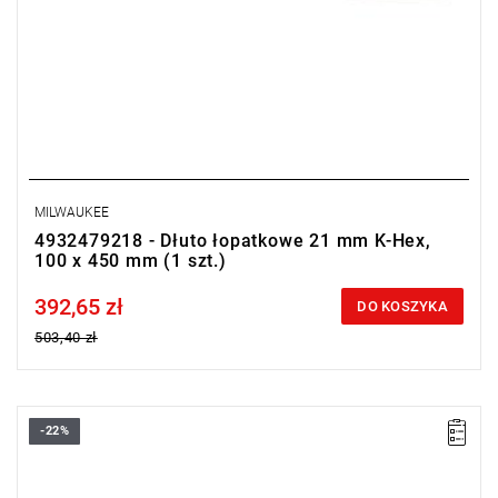
MILWAUKEE
4932479218 - Dłuto łopatkowe 21 mm K-Hex,
100 x 450 mm (1 szt.)
392,65 zł
Price tax included
DO KOSZYKA
503,40 zł
-22%
• Długość całkowita: 300 mm
• Uchwyt: 21 mm K-Hex