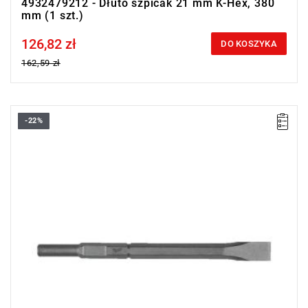
4932479212 - Dłuto szpicak 21 mm K-Hex, 380
mm (1 szt.)
126,82 zł
Price tax included
DO KOSZYKA
162,59 zł
-22%
• Długość całkowita: 380 mm
• Szerokość tarczy: 24 mm
• Uchwyt: 21 mm K-Hex