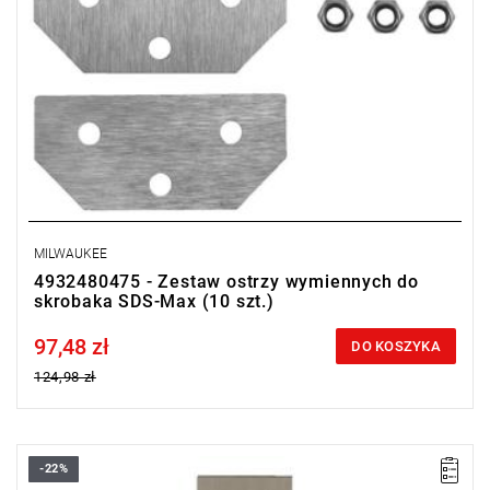
MILWAUKEE
4932480475 - Zestaw ostrzy wymiennych do
skrobaka SDS-Max (10 szt.)
97,48 zł
Price tax included
DO KOSZYKA
124,98 zł
-22%
Bardzo wydajny skrobak samoostrzący Milwaukee Sledge™