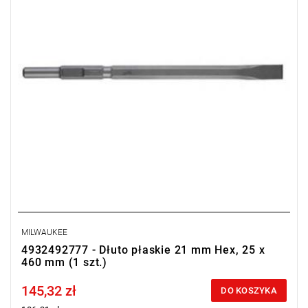
MILWAUKEE
4932492777 - Dłuto płaskie 21 mm Hex, 25 x
460 mm (1 szt.)
145,32 zł
Price tax included
DO KOSZYKA