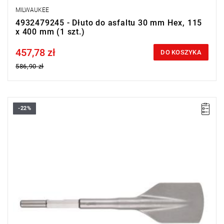
MILWAUKEE
4932479245 - Dłuto do asfaltu 30 mm Hex, 115
x 400 mm (1 szt.)
457,78 zł
Price tax included
DO KOSZYKA
586,90 zł
-22%
• Długość całkowita: 450 mm
• Szerokość tarczy: 100 mm
• Uchwyt: 21 mm K-Hex