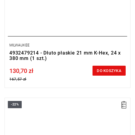
MILWAUKEE
4932479214 - Dłuto płaskie 21 mm K-Hex, 24 x
380 mm (1 szt.)
130,70 zł
Price tax included
DO KOSZYKA
167,57 zł
-22%
• Długość całkowita: 300 mm
• Szerokość tarczy: 50 mm
• Uchwyt: 21 mm K-Hex