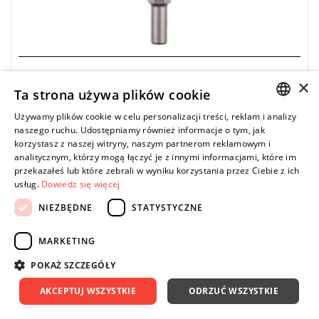
MILWAUKEE
×
Ta strona używa plików cookie
4932479226 - Uchwyt do stopy 30 mm K-Hex,
360 mm (1 szt.)
Używamy plików cookie w celu personalizacji treści, reklam i analizy
POLISH
naszego ruchu. Udostępniamy również informacje o tym, jak
310,07 zł
Price tax included
DO KOSZYKA
korzystasz z naszej witryny, naszym partnerom reklamowym i
ENGLISH
analitycznym, którzy mogą łączyć je z innymi informacjami, które im
397,53 zł
przekazałeś lub które zebrali w wyniku korzystania przez Ciebie z ich
usług.
Dowiedz się więcej
NIEZBĘDNE
STATYSTYCZNE
-22%
To dłuto świetnie nadaje się do prac rozbiórkowych oraz do
tworzenia otworów.
MARKETING
POKAŻ SZCZEGÓŁY
AKCEPTUJ WSZYSTKIE
ODRZUĆ WSZYSTKIE