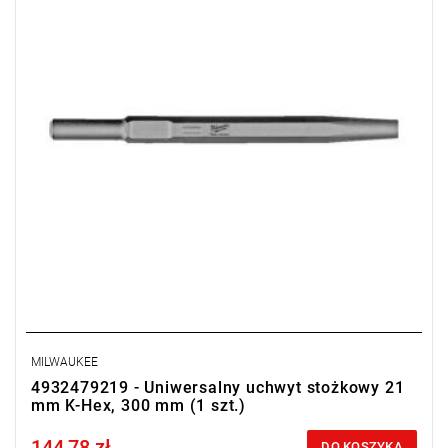
MILWAUKEE
4932479219 - Uniwersalny uchwyt stożkowy 21
mm K-Hex, 300 mm (1 szt.)
144,78 zł
Price tax included
DO KOSZYKA