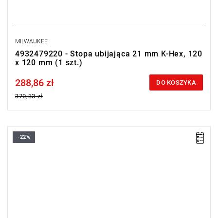
MILWAUKEE
4932479220 - Stopa ubijająca 21 mm K-Hex, 120
x 120 mm (1 szt.)
288,86 zł
Price tax included
DO KOSZYKA
370,33 zł
-22%
Uchwyt do stopy do zagęszczania podłoża.