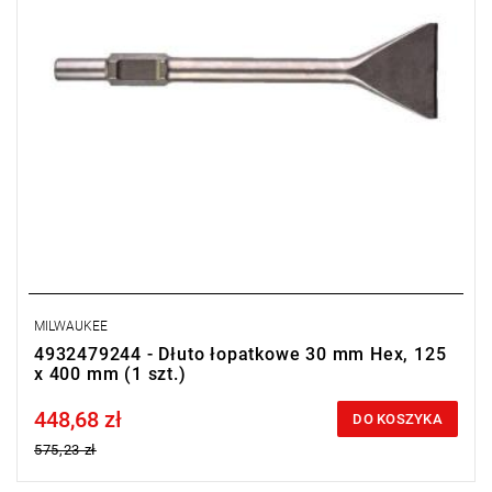
MILWAUKEE
4932479244 - Dłuto łopatkowe 30 mm Hex, 125
x 400 mm (1 szt.)
448,68 zł
Price tax included
DO KOSZYKA
575,23 zł