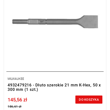
MILWAUKEE
4932479216 - Dłuto szerokie 21 mm K-Hex, 50 x
300 mm (1 szt.)
145,56 zł
Price tax included
DO KOSZYKA
186,61 zł