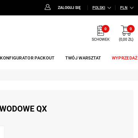
ZALOGUJ SIĘ
POLSKI
PLN
0
0
SCHOWEK
(0,00 ZŁ)
KONFIGURATOR PACKOUT
TWÓJ WARSZTAT
WYPRZEDAŻ
EWODOWE QX