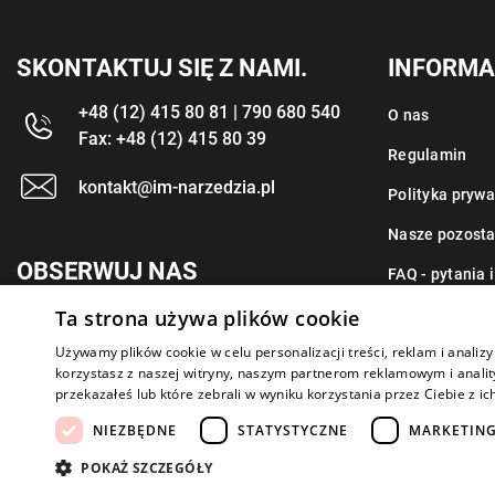
SKONTAKTUJ SIĘ Z NAMI.
INFORMA
+48 (12) 415 80 81 | 790 680 540
O nas
Fax: +48 (12) 415 80 39
Regulamin
kontakt@im-narzedzia.pl
Polityka prywa
Nasze pozosta
OBSERWUJ NAS
FAQ - pytania 
Ta strona używa plików cookie
Kontakt
Używamy plików cookie w celu personalizacji treści, reklam i anali
korzystasz z naszej witryny, naszym partnerom reklamowym i anality
przekazałeś lub które zebrali w wyniku korzystania przez Ciebie z ic
NIEZBĘDNE
STATYSTYCZNE
MARKETIN
Copyright 2026: IM Kraków
Created by: Waynet
POKAŻ SZCZEGÓŁY