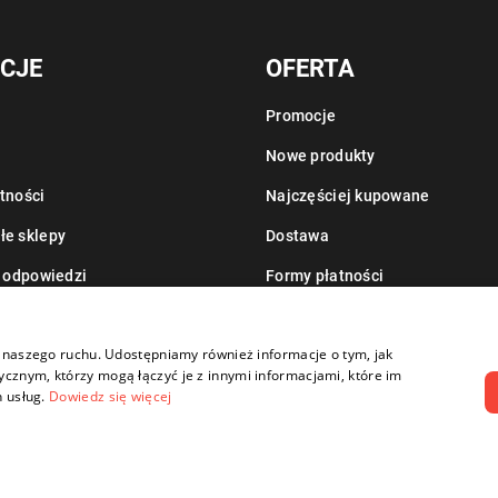
CJE
OFERTA
Promocje
Nowe produkty
tności
Najczęściej kupowane
łe sklepy
Dostawa
i odpowiedzi
Formy płatności
Informacje o leasingu
zy naszego ruchu. Udostępniamy również informacje o tym, jak
cznym, którzy mogą łączyć je z innymi informacjami, które im
h usług.
Dowiedz się więcej
G