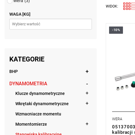
Wera
(3)
WIDOK:
WAGA [KG]
-10%
KATEGORIE
BHP
DYNAMOMETRIA
Klucze dynamometryczne
Wkrętaki dynamometryczne
Wzmacniacze momentu
WERA
Momentomierze
05137003
kalibracji
Stanowiska kalibracyjne