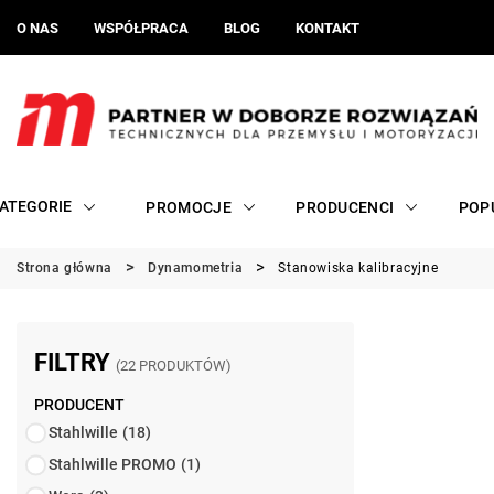
O NAS
WSPÓŁPRACA
BLOG
KONTAKT
ATEGORIE
PROMOCJE
PRODUCENCI
POP
Strona główna
Dynamometria
Stanowiska kalibracyjne
FILTRY
(22 PRODUKTÓW)
PRODUCENT
Stahlwille
(18)
Stahlwille PROMO
(1)