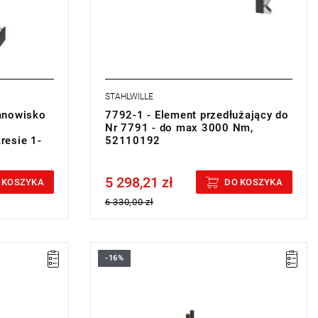
STAHLWILLE
anowisko
7792-1 - Element przedłużający do
Nr 7791 - do max 3000 Nm,
resie 1-
52110192
5 298,21 zł
Price tax included
 KOSZYKA
DO KOSZYKA
6 330,00 zł
-16%