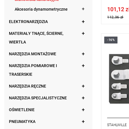
101,12 z
Price tax in
Akcesoria dynamometryczne
112,36 zł
ELEKTRONARZĘDZIA
MATERIAŁY TNĄCE, ŚCIERNE,
-16%
WIERTŁA
NARZĘDZIA MONTAŻOWE
NARZĘDZIA POMIAROWE I
TRASERSKIE
NARZĘDZIA RĘCZNE
NARZĘDZIA SPECJALISTYCZNE
OŚWIETLENIE
PNEUMATYKA
STAHLWILLE