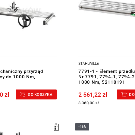
STAHLWILLE
chaniczny przyrząd
7791-1 - Element przedł
cy do 1000 Nm,
Nr 7791, 7794-1, 7794-2
2
1000 Nm, 52110191
0 zł
2 561,22 zł
cluded
Price tax included
DO KOSZYKA
DO
3 060,00 zł
-16%