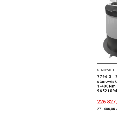
STAHLWILLE
7794-3 -
stanowisk
1-400Nm z
9652109
226 827,
Price tax in
271 000,00 