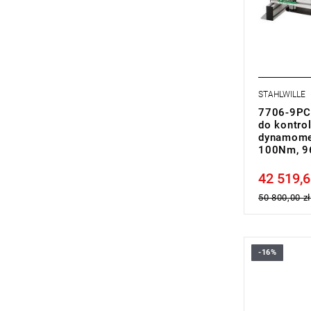
STAHLWILLE
7706-9PC 
do kontrol
dynamomet
100Nm, 9
42 519,6
Price tax in
50 800,00 zł
-16%