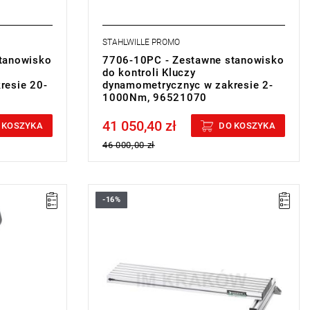
STAHLWILLE PROMO
tanowisko
7706-10PC - Zestawne stanowisko
do kontroli Kluczy
resie 20-
dynamometrycznyc w zakresie 2-
1000Nm, 96521070
41 050,40 zł
Price tax included
 KOSZYKA
DO KOSZYKA
46 000,00 zł
-16%
• Do Mechanicznego przyrządu
napędzającego Nr 7791