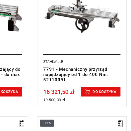
STAHLWILLE
użający do
7791 - Mechaniczny przyrząd
 - do max
napędzający od 1 do 400 Nm,
52110091
16 321,50 zł
Price tax included
 KOSZYKA
DO KOSZYKA
19 500,00 zł
-16%