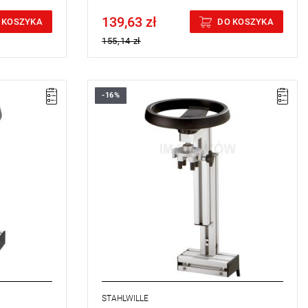
139,63 zł
Price tax included
 KOSZYKA
DO KOSZYKA
155,14 zł
-16%
STAHLWILLE