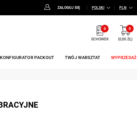
ZALOGUJ SIĘ
POLSKI
PLN
0
0
SCHOWEK
(0,00 ZŁ)
KONFIGURATOR PACKOUT
TWÓJ WARSZTAT
WYPRZEDAŻ
BRACYJNE