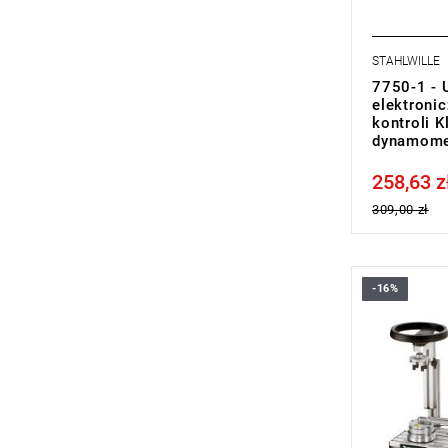
STAHLWILLE
7750-1 - 
elektroni
kontroli K
dynamome
258,63 z
Price tax in
309,00 zł
-16%