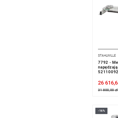
STAHLWILLE
7792 - Me
napędzają
5211009
26 616,6
Price tax in
31 800,00 zł
-16%