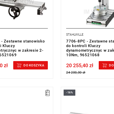
STAHLWILLE
- Zestawne stanowisko
7706-8PC - Zestawne st
i Kluczy
do kontroli Kluczy
rycznyc w zakresie 2-
dynamometrycznyc w zak
6521069
10Nm, 96521068
0 zł
20 255,40 zł
cluded
Price tax included
DO KOSZYKA
DO
24 200,00 zł
-16%