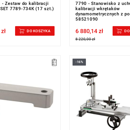
- Zestaw do kalibracji
7790 - Stanowisko z uc
SET 7789-734K (17 szt.)
kalibracji wkrętaków
dynamometrycznych z po
58521090
 zł
6 880,14 zł
cluded
Price tax included
DO KOSZYKA
DO
8 220,00 zł
-16%
W zestawie:
Przetwornik.
Kwadratowy adapter.
Adapter USB i kabel do trans pr
danych pomiarowych do kompu
osobistego.
Oprogramowanie administracyjn
certyfikatów kalibracji.