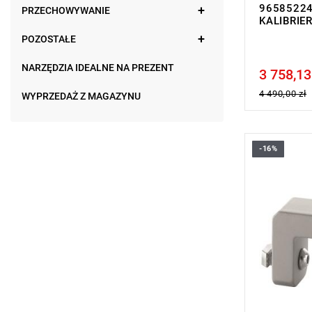
96585224 
PRZECHOWYWANIE
KALIBRIER
POZOSTAŁE
NARZĘDZIA IDEALNE NA PREZENT
3 758,13
Price tax in
4 490,00 zł
WYPRZEDAŻ Z MAGAZYNU
-16%