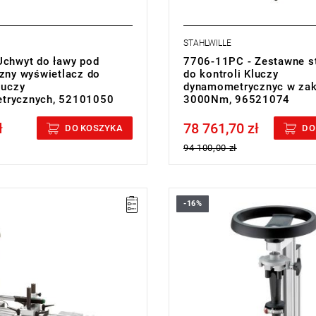
STAHLWILLE
Uchwyt do ławy pod
7706-11PC - Zestawne s
czny wyświetlacz do
do kontroli Kluczy
luczy
dynamometrycznyc w zak
trycznych, 52101050
3000Nm, 96521074
ł
78 761,70 zł
cluded
Price tax included
DO KOSZYKA
DO
94 100,00 zł
-16%