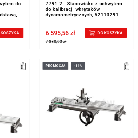
hwytem do
7791-2 - Stanowisko z uchwytem
do kalibracji wkrętaków
dstawą,
dynamometrycznych, 52110291
6 595,56 zł
Price tax included
 KOSZYKA
DO KOSZYKA
7 880,00 zł
PROMOCJA
-11%
zesyłanie
tera
e do