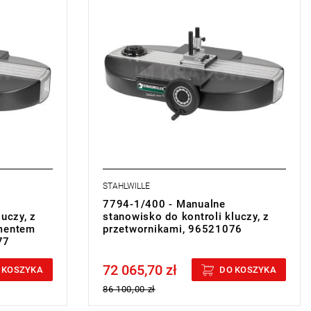
STAHLWILLE
7794-1/400 - Manualne
uczy, z
stanowisko do kontroli kluczy, z
ementem
przetwornikami, 96521076
77
72 065,70 zł
Price tax included
 KOSZYKA
DO KOSZYKA
86 100,00 zł