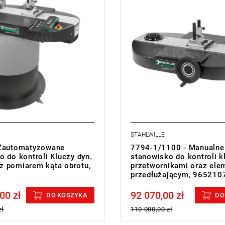
STAHLWILLE
 Zautomatyzowane
7794-1/1100 - Manualne
o do kontroli Kluczy dyn.
stanowisko do kontroli kl
 pomiarem kąta obrotu,
przetwornikami oraz el
4
przedłużającym, 965210
00 zł
92 070,00 zł
cluded
Price tax included
DO KOSZYKA
DO
zł
110 000,00 zł