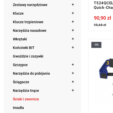
T524QCEL7
Zestawy narzędziowe
Quick-Ch
Klucze
90,90 zł
Price tax in
Klucze trzpieniowe
95,68 zł
Narzędzia nasadowe
Wkrętaki
-5%
• Rozstaw 
Końcówki BIT
• Rozstaw 
• Stała siła
Gwoździe i zszywki
Szczypce
Narzędzia do pobijania
Ściągacze
Narzędzia tnące
Ściski i zwornice
Imadła