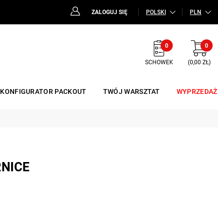
ZALOGUJ SIĘ
POLSKI
PLN
0
0
SCHOWEK
(0,00 ZŁ)
KONFIGURATOR PACKOUT
TWÓJ WARSZTAT
WYPRZEDAŻ
RNICE