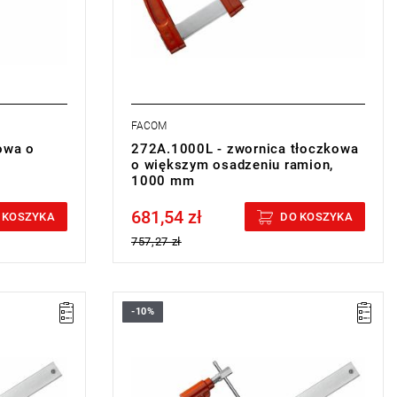
FACOM
owa o
272A.1000L - zwornica tłoczkowa
o większym osadzeniu ramion,
1000 mm
681,54 zł
Price tax included
 KOSZYKA
DO KOSZYKA
757,27 zł
-10%
A: 300 mm
E: 40 mm
E1: 9 mm
L: 440 mm
L1: 215 mm