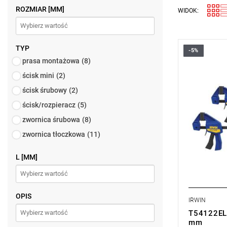
ROZMIAR [MM]
WIDOK:
TYP
-5%
• Rozstaw 
prasa montażowa
(8)
• Stała siła
• 2 szt. w 
ścisk mini
(2)
ścisk śrubowy
(2)
ścisk/rozpieracz
(5)
zwornica śrubowa
(8)
zwornica tłoczkowa
(11)
L [MM]
OPIS
IRWIN
T54122EL7
mm