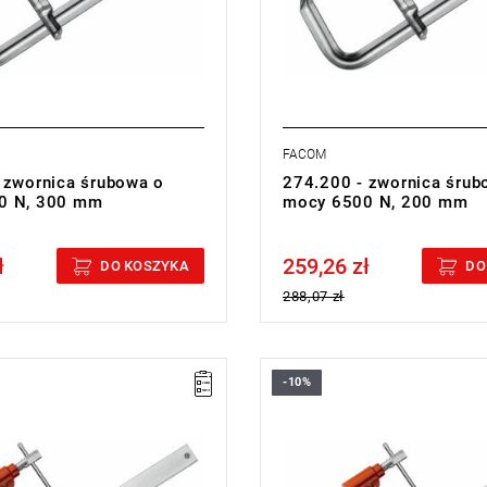
FACOM
 zwornica śrubowa o
274.200 - zwornica śrub
0 N, 300 mm
mocy 6500 N, 200 mm
ł
259,26 zł
cluded
Price tax included
DO KOSZYKA
DO
288,07 zł
-10%
A: 400 mm
E: 40 mm
E1: 9 mm
L: 540 mm
m
L1: 215 mm