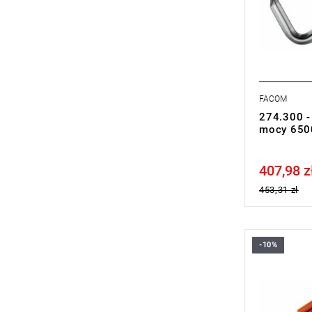
FACOM
274.300 -
mocy 650
407,98 z
Price tax in
453,31 zł
-10%
A: 600 mm
E: 40 mm
E1: 9 mm
L: 740 mm
L1: 215 m