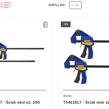
--
SORTUJ WG:
-5%
zaciskania: 300 mm
• Rozstaw zaciskania: 150 mm
 nacisku: 63 kg
• Stała siła nacisku: 63 kg
zestawie
• 2 szt. w zestawie
IRWIN
 - Ścisk mini x2, 300
T5462EL7 - Ścisk mini 