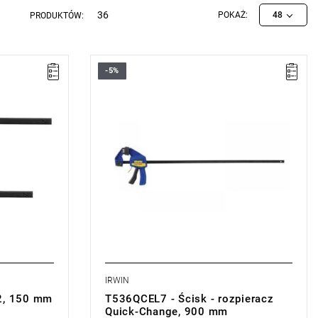
36
POKAŻ:
48
PRODUKTÓW:
-5%
• Rozstaw zaciskania: 900 mm
• Rozstaw rozpierania: 200 – 1120 mm
• Stała siła nacisku: 136 kg
IRWIN
x2, 150 mm
T536QCEL7 - Ścisk - rozpieracz
Quick-Change, 900 mm