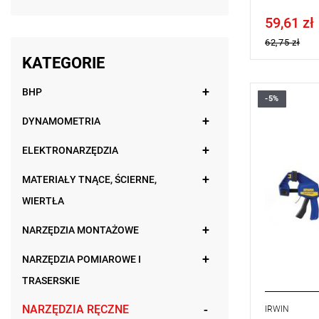
59,61 zł
Price tax in
62,75 zł
KATEGORIE
BHP
-5%
• Rozstaw 
• Rozstaw 
DYNAMOMETRIA
• Stała siła
ELEKTRONARZĘDZIA
MATERIAŁY TNĄCE, ŚCIERNE,
WIERTŁA
NARZĘDZIA MONTAŻOWE
NARZĘDZIA POMIAROWE I
TRASERSKIE
NARZĘDZIA RĘCZNE
IRWIN