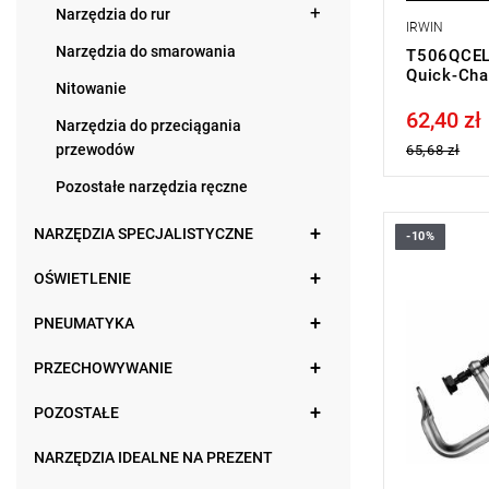
Narzędzia do rur
IRWIN
Narzędzia do smarowania
T506QCEL7
Quick-Ch
Nitowanie
62,40 zł
Price tax in
Narzędzia do przeciągania
przewodów
65,68 zł
Pozostałe narzędzia ręczne
NARZĘDZIA SPECJALISTYCZNE
-10%
A: 1000 m
E: 30 mm
OŚWIETLENIE
E1: 15 mm
L: 1100 m
PNEUMATYKA
L1: 180 m
L2: 120 m
Masa: 4800
PRZECHOWYWANIE
Typ gwaran
produktu be
POZOSTAŁE
NARZĘDZIA IDEALNE NA PREZENT