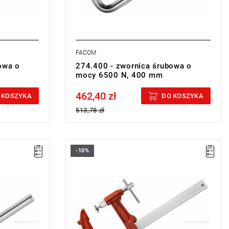
FACOM
owa o
274.400 - zwornica śrubowa o
mocy 6500 N, 400 mm
462,40 zł
Price tax included
 KOSZYKA
DO KOSZYKA
513,78 zł
-10%
A: 1000 mm
E: 40 mm
E1: 9 mm
L: 1140 mm
L1: 215 mm
L2: 150 mm
Masa: 5100 g
miana
Typ gwarancji:
E
(Bezpłatna wymiana
sie)
produktu bez ograniczenia w czasie)