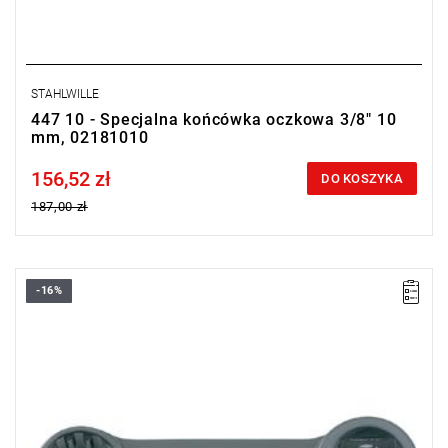
STAHLWILLE
447 10 - Specjalna końcówka oczkowa 3/8" 10
mm, 02181010
156,52 zł
Price tax included
DO KOSZYKA
187,00 zł
-16%