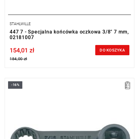
STAHLWILLE
447 7 - Specjalna końcówka oczkowa 3/8" 7 mm,
02181007
154,01 zł
Price tax included
DO KOSZYKA
184,00 zł
-16%