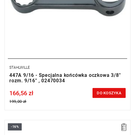
STAHLWILLE
447A 9/16 - Specjalna końcówka oczkowa 3/8"
rozm. 9/16" , 02470034
166,56 zł
Price tax included
DO KOSZYKA
199,00 zł
-16%