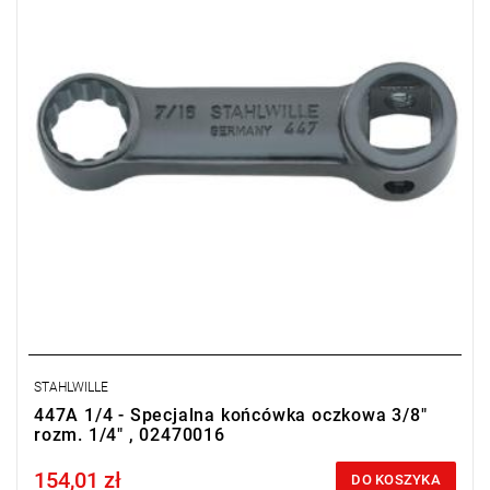
STAHLWILLE
447A 1/4 - Specjalna końcówka oczkowa 3/8"
rozm. 1/4" , 02470016
154,01 zł
Price tax included
DO KOSZYKA