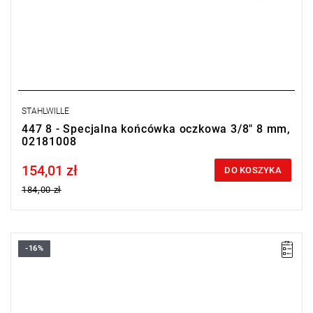
STAHLWILLE
447 8 - Specjalna końcówka oczkowa 3/8" 8 mm,
02181008
154,01 zł
Price tax included
DO KOSZYKA
184,00 zł
-16%