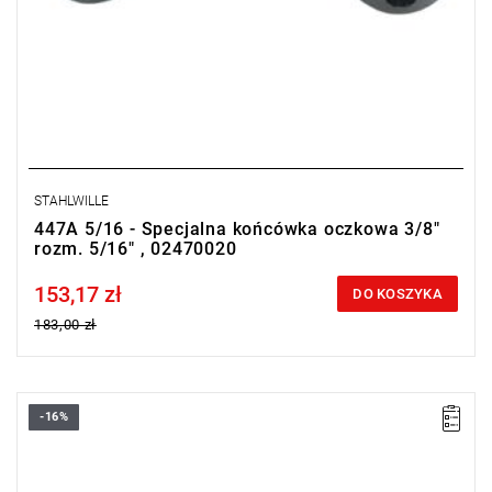
STAHLWILLE
447A 5/16 - Specjalna końcówka oczkowa 3/8"
rozm. 5/16" , 02470020
153,17 zł
Price tax included
DO KOSZYKA
183,00 zł
-16%