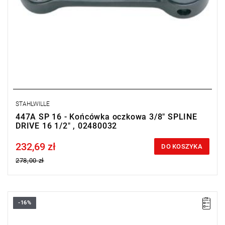
STAHLWILLE
447A SP 16 - Końcówka oczkowa 3/8" SPLINE
DRIVE 16 1/2" , 02480032
232,69 zł
Price tax included
DO KOSZYKA
278,00 zł
-16%