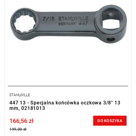
STAHLWILLE
447 13 - Specjalna końcówka oczkowa 3/8" 13
mm, 02181013
166,56 zł
Price tax included
DO KOSZYKA
199,00 zł