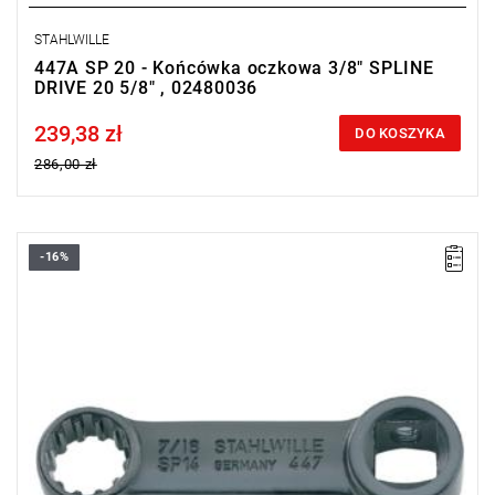
STAHLWILLE
447A SP 20 - Końcówka oczkowa 3/8" SPLINE
DRIVE 20 5/8" , 02480036
239,38 zł
Price tax included
DO KOSZYKA
286,00 zł
-16%