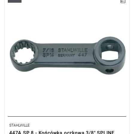
STAHLWILLE
447A SP 8 - Końcówka oczkowa 3/8" SPLINE