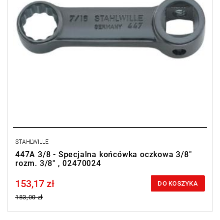
STAHLWILLE
447A 3/8 - Specjalna końcówka oczkowa 3/8"
rozm. 3/8" , 02470024
153,17 zł
Price tax included
DO KOSZYKA
183,00 zł