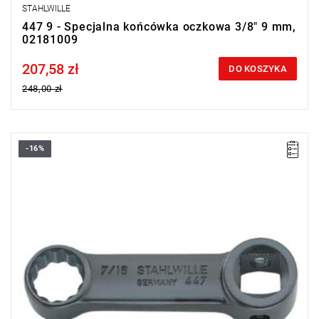
STAHLWILLE
447 9 - Specjalna końcówka oczkowa 3/8" 9 mm,
02181009
207,58 zł
Price tax included
DO KOSZYKA
248,00 zł
-16%