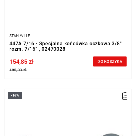
STAHLWILLE
447A 7/16 - Specjalna końcówka oczkowa 3/8"
rozm. 7/16" , 02470028
154,85 zł
Price tax included
DO KOSZYKA
185,00 zł
-16%