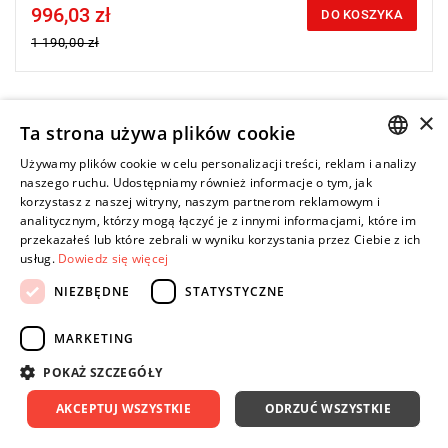
996,03 zł
Price tax included
DO KOSZYKA
1 190,00 zł
×
-16%
Ta strona używa plików cookie
Używamy plików cookie w celu personalizacji treści, reklam i analizy
POLISH
naszego ruchu. Udostępniamy również informacje o tym, jak
korzystasz z naszej witryny, naszym partnerom reklamowym i
ENGLISH
analitycznym, którzy mogą łączyć je z innymi informacjami, które im
przekazałeś lub które zebrali w wyniku korzystania przez Ciebie z ich
usług.
Dowiedz się więcej
NIEZBĘDNE
STATYSTYCZNE
MARKETING
POKAŻ SZCZEGÓŁY
AKCEPTUJ WSZYSTKIE
ODRZUĆ WSZYSTKIE