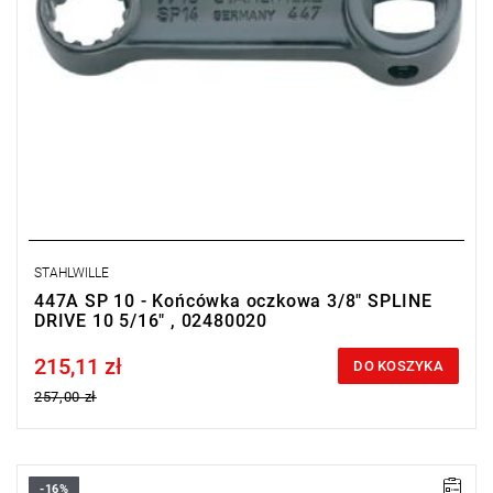
STAHLWILLE
447A SP 10 - Końcówka oczkowa 3/8" SPLINE
DRIVE 10 5/16" , 02480020
215,11 zł
Price tax included
DO KOSZYKA
257,00 zł
-16%