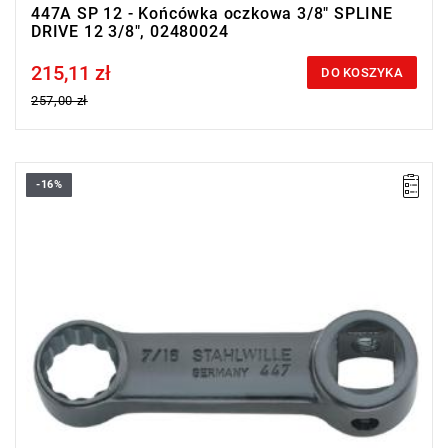
447A SP 12 - Końcówka oczkowa 3/8" SPLINE
DRIVE 12 3/8", 02480024
215,11 zł
Price tax included
DO KOSZYKA
257,00 zł
-16%