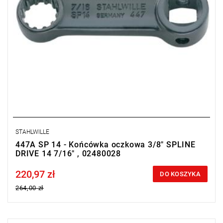
STAHLWILLE
447A SP 14 - Końcówka oczkowa 3/8" SPLINE
DRIVE 14 7/16" , 02480028
220,97 zł
Price tax included
DO KOSZYKA
264,00 zł