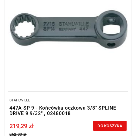
STAHLWILLE
447A SP 9 - Końcówka oczkowa 3/8" SPLINE
DRIVE 9 9/32" , 02480018
219,29 zł
Price tax included
DO KOSZYKA
262,00 zł