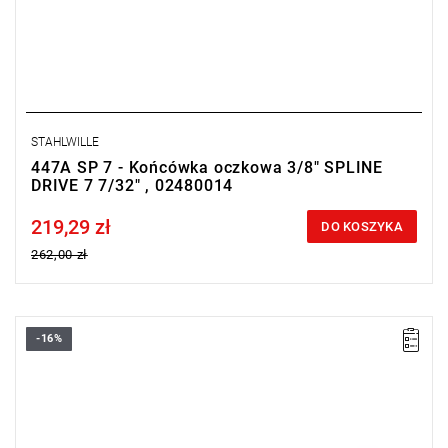
STAHLWILLE
447A SP 7 - Końcówka oczkowa 3/8" SPLINE
DRIVE 7 7/32" , 02480014
219,29 zł
Price tax included
DO KOSZYKA
262,00 zł
-16%