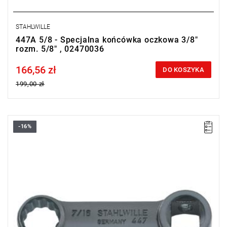
STAHLWILLE
447A 5/8 - Specjalna końcówka oczkowa 3/8"
rozm. 5/8" , 02470036
166,56 zł
Price tax included
DO KOSZYKA
199,00 zł
-16%