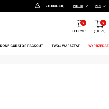
ZALOGUJ SIĘ
POLSKI
PLN
0
0
SCHOWEK
(0,00 ZŁ)
KONFIGURATOR PACKOUT
TWÓJ WARSZTAT
WYPRZEDAŻ