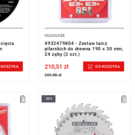
MILWAUKEE
cięcia
4932479804 - Zestaw tarcz
m
pilarskich do drewna 190 x 30 mm,
24 zęby (2 szt.)
210,51 zł
Price tax included
 KOSZYKA
DO KOSZYKA
269,88 zł
-22%
owłokę PTFE,
Te tarcze pilarskie posiadają powłokę PTFE,
ością na
dzięki czemu cechują się odpornością na
erają do
wysokie temperatury i nie przywierają do
innych materiałów.