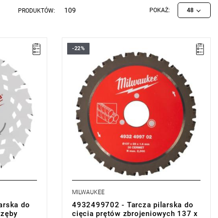
109
POKAŻ:
48
PRODUKTÓW:
-22%
MILWAUKEE
arska do
4932499702 - Tarcza pilarska do
 zęby
cięcia prętów zbrojeniowych 137 x