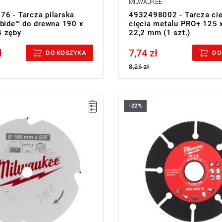
MILWAUKEE
6 - Tarcza pilarska
4932498002 - Tarcza ci
rbide™ do drewna 190 x
cięcia metalu PRO+ 125 x
4 zęby
22,2 mm (1 szt.)
ł
7,74 zł
cluded
Price tax included
DO KOSZYKA
DO
8,26 zł
-22%
ilarska posiada powłokę PTFE,
u cechuje się odpornością na
peratury i nie przywiera do
riałów.