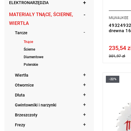
ELEKTRONARZĘDZIA
MATERIAŁY TNĄCE, ŚCIERNE,
MILWAUKEE
WIERTŁA
493249321
drewna 16
Tarcze
Tnące
235,54 z
Price tax in
Ścierne
301,97 zł
Diamentowe
Polerskie
Wiertła
-22%
Ta tarcza p
Otwornice
dzięki czem
wysokie tem
Dłuta
innych mat
Gwintowniki i narzynki
Brzeszczoty
Frezy