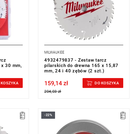
MILWAUKEE
rcz
4932479837 - Zestaw tarcz
4 x 30 mm,
pilarskich do drewna 165 x 15,87
mm, 24 i 40 zębów (2 szt.)
159,14 zł
Price tax included
 KOSZYKA
DO KOSZYKA
204,03 zł
-22%
owłokę PTFE,
ością na
erają do