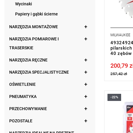
Wycinaki
Papiery i gąbki ścierne
NARZĘDZIA MONTAŻOWE
MILWAUKEE
NARZĘDZIA POMIAROWE I
493249243
TRASERSKIE
pilarskic
40 zębów 
NARZĘDZIA RĘCZNE
200,79 z
Price tax in
NARZĘDZIA SPECJALISTYCZNE
257,42 zł
OŚWIETLENIE
PNEUMATYKA
-22%
Te tarcze p
dzięki czem
PRZECHOWYWANIE
wysokie tem
innych mat
POZOSTAŁE