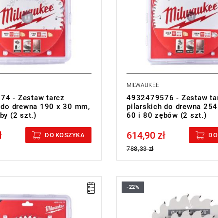
MILWAUKEE
4 - Zestaw tarcz
4932479576 - Zestaw ta
h do drewna 190 x 30 mm,
pilarskich do drewna 25
by (2 szt.)
60 i 80 zębów (2 szt.)
ł
614,90 zł
cluded
Price tax included
DO KOSZYKA
DO
788,33 zł
-22%
ilarskie posiadają powłokę PTFE,
Te tarcze pilarskie posiadają p
u cechują się odpornością na
dzięki czemu cechują się odporn
peratury i nie przywierają do
wysokie temperatury i nie przywi
eriałów.
innych materiałów.