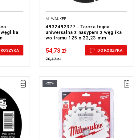
MILWAUKEE
ąca
4932492377 - Tarcza tnąca
 węglika
uniwersalna z nasypem z węglika
m
wolframu 125 x 22,23 mm
54,73 zł
Price tax included
 KOSZYKA
DO KOSZYKA
70,17 zł
-22%
 mm
Te tarcze pilarskie posiadają powłokę PTFE,
dzięki czemu cechują się odpornością na
wysokie temperatury i nie przywierają do
innych materiałów.