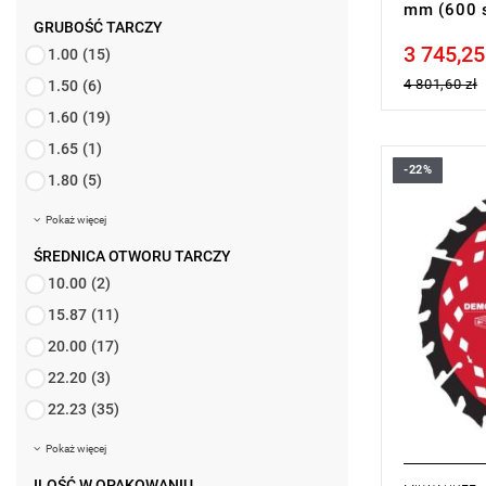
mm (600 s
GRUBOŚĆ TARCZY
3 745,25
Price tax in
1.00
(15)
4 801,60 zł
1.50
(6)
1.60
(19)
1.65
(1)
-22%
1.80
(5)
Pokaż więcej
ŚREDNICA OTWORU TARCZY
10.00
(2)
15.87
(11)
20.00
(17)
22.20
(3)
22.23
(35)
Pokaż więcej
ILOŚĆ W OPAKOWANIU