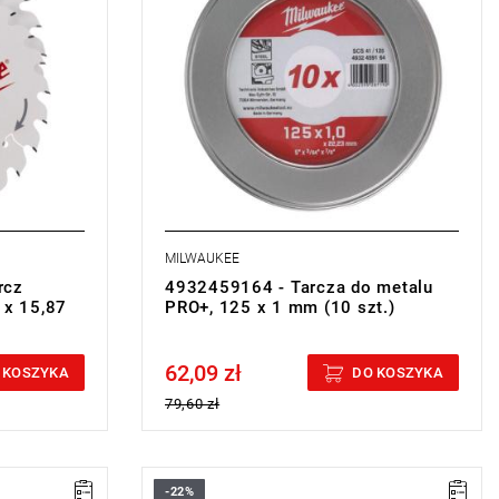
MILWAUKEE
rcz
4932459164 - Tarcza do metalu
 x 15,87
PRO+, 125 x 1 mm (10 szt.)
62,09 zł
Price tax included
 KOSZYKA
DO KOSZYKA
79,60 zł
-22%