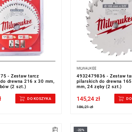
MILWAUKEE
5 - Zestaw tarcz
4932479836 - Zestaw ta
h do drewna 216 x 30 mm,
pilarskich do drewna 165
bów (2 szt.)
mm, 24 zęby (2 szt.)
ł
145,24 zł
cluded
Price tax included
DO KOSZYKA
DO
186,21 zł
-22%