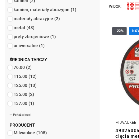
kamień
(2)
WIDOK:
kamień, materiały abrazyjne
(1)
materiały abrazyjne
(2)
metal
(48)
-22%
NO
pręty zbrojeniowe
(1)
uniwersalne
(1)
ŚREDNICA TARCZY
76.00
(2)
115.00
(12)
125.00
(13)
135.00
(2)
137.00
(1)
Pokaż więcej
MILWAUKEE
PRODUCENT
493250058
Milwaukee
(108)
cięcia me