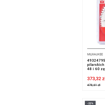
MILWAUKEE
493247957
pilarskic
48 i 60 zę
373,32 z
Price tax in
478,61 zł
-22%