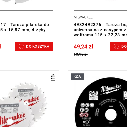
MILWAUKEE
7 - Tarcza pilarska do
4932492376 - Tarcza tn
5 x 15,87 mm, 4 zęby
uniwersalna z nasypem z
wolframu 115 x 22,23 m
ł
49,24 zł
cluded
Price tax included
DO KOSZYKA
DO
63,13 zł
-22%
ilarska posiada powłokę PTFE,
• Średnica otworu tarczy: 22,2
u cechuje się odpornością na
• Średnica tarczy: 125 mm
peratury i nie przywiera do
• Grubość: 1 mm
eriałów.
• Ilość w opakowaniu: 1