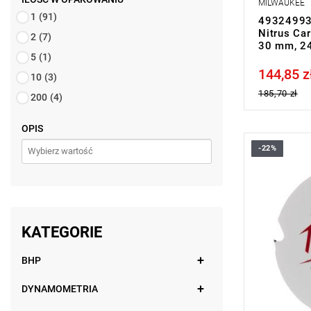
MILWAUKEE
1
(91)
493249937
Nitrus Ca
2
(7)
30 mm, 2
5
(1)
144,85 z
Price tax in
10
(3)
185,70 zł
200
(4)
OPIS
-22%
Ta tarcza p
dzięki czem
wysokie tem
innych mate
KATEGORIE
BHP
DYNAMOMETRIA