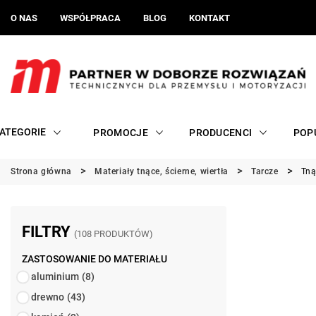
O NAS
WSPÓŁPRACA
BLOG
KONTAKT
ATEGORIE
PROMOCJE
PRODUCENCI
POP
Strona główna
Materiały tnące, ścierne, wiertła
Tarcze
Tną
FILTRY
(108 PRODUKTÓW)
ZASTOSOWANIE DO MATERIAŁU
aluminium
(8)
drewno
(43)