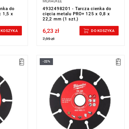
MILWAUKEE
enka do
4932498201 - Tarcza cienka do
 1,5 x
cięcia metalu PRO+ 125 x 0,8 x
22,2 mm (1 szt.)
6,23 zł
Price tax included
 KOSZYKA
DO KOSZYKA
7,99 zł
-22%