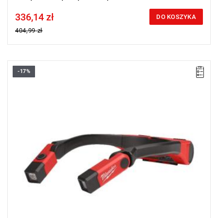
336,14 zł
Price tax included
DO KOSZYKA
404,99 zł
-17%