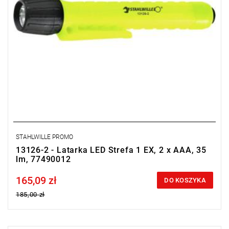
STAHLWILLE PROMO
13126-2 - Latarka LED Strefa 1 EX, 2 x AAA, 35
lm, 77490012
165,09 zł
Price tax included
DO KOSZYKA
185,00 zł