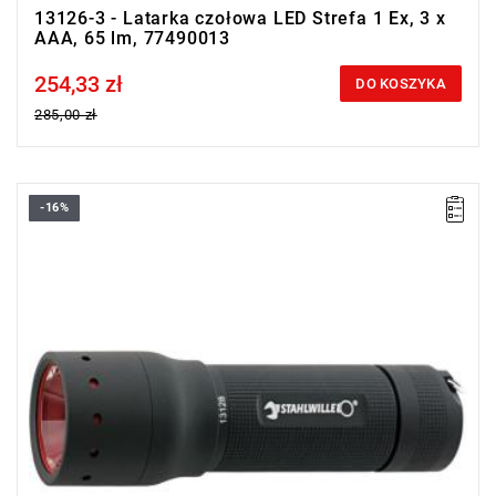
13126-3 - Latarka czołowa LED Strefa 1 Ex, 3 x
AAA, 65 lm, 77490013
254,33 zł
Price tax included
DO KOSZYKA
285,00 zł
-16%