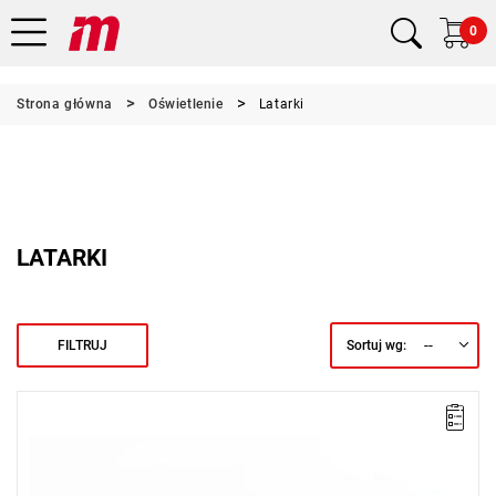
0
Strona główna
Oświetlenie
Latarki
LATARKI
--
FILTRUJ
Sortuj wg:
• Jasność: 120, 180, 200 lumenów
• Czas świecenia: do 4 godzin
• Czas ładowania: 1,8 h
• 2 magnesy