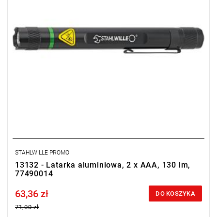
STAHLWILLE PROMO
13132 - Latarka aluminiowa, 2 x AAA, 130 lm,
77490014
63,36 zł
Price tax included
DO KOSZYKA
71,00 zł