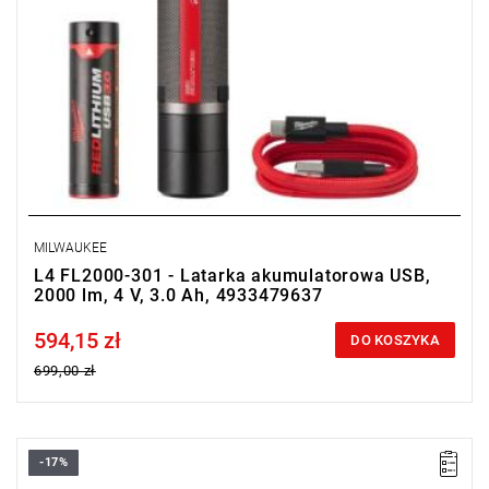
MILWAUKEE
L4 FL2000-301 - Latarka akumulatorowa USB,
2000 lm, 4 V, 3.0 Ah, 4933479637
594,15 zł
Price tax included
DO KOSZYKA
699,00 zł
-17%
Akumulatorowa latarka - czołówka z ładowaniem USB, o