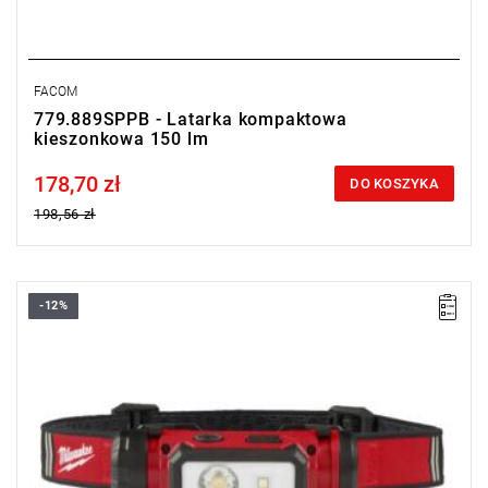
FACOM
779.889SPPB - Latarka kompaktowa
kieszonkowa 150 lm
178,70 zł
Price tax included
DO KOSZYKA
198,56 zł
-12%