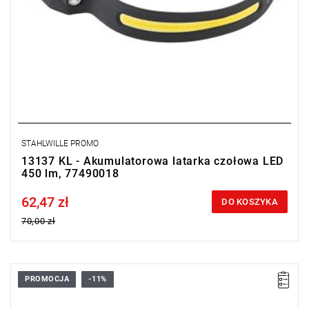
STAHLWILLE PROMO
13137 KL - Akumulatorowa latarka czołowa LED
450 lm, 77490018
62,47 zł
Price tax included
DO KOSZYKA
70,00 zł
PROMOCJA
-11%
• Jasność 250, 500, 850 lumenów
• Czas działania: 1,5 - 3h