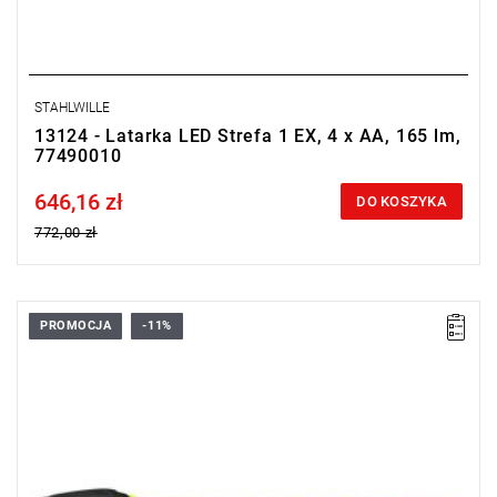
STAHLWILLE
13124 - Latarka LED Strefa 1 EX, 4 x AA, 165 lm,
77490010
646,16 zł
Price tax included
DO KOSZYKA
772,00 zł
PROMOCJA
-11%