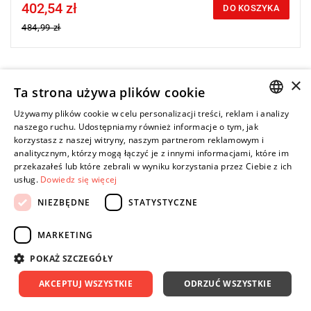
402,54 zł
Price tax included
DO KOSZYKA
484,99 zł
×
-25%
Ta strona używa plików cookie
Kieszonkowa latarka USB o wysokiej jakości oświetleniu
TRUEVIEW™ oraz mocy do 445 lumenów.
Używamy plików cookie w celu personalizacji treści, reklam i analizy
POLISH
naszego ruchu. Udostępniamy również informacje o tym, jak
korzystasz z naszej witryny, naszym partnerom reklamowym i
ENGLISH
analitycznym, którzy mogą łączyć je z innymi informacjami, które im
przekazałeś lub które zebrali w wyniku korzystania przez Ciebie z ich
usług.
Dowiedz się więcej
NIEZBĘDNE
STATYSTYCZNE
MARKETING
POKAŻ SZCZEGÓŁY
AKCEPTUJ WSZYSTKIE
ODRZUĆ WSZYSTKIE