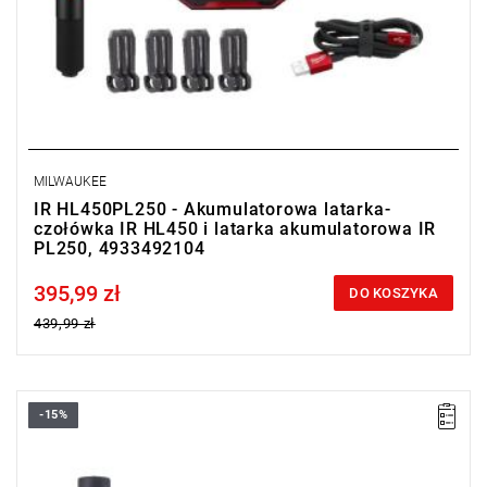
MILWAUKEE
IR HL450PL250 - Akumulatorowa latarka-
czołówka IR HL450 i latarka akumulatorowa IR
PL250, 4933492104
395,99 zł
Price tax included
DO KOSZYKA
439,99 zł
-15%