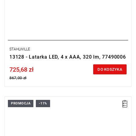
STAHLWILLE
13128 - Latarka LED, 4 x AAA, 320 lm, 77490006
725,68 zł
Price tax included
DO KOSZYKA
867,00 zł
PROMOCJA
-11%