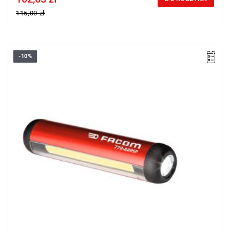
115,00 zł
-10%
• Jasność 75, 150 lumenów
• Czas działania: 1,5 - 3h
• Kompaktowa kieszonkowa konstrukcja
• klips z magnesem
• Ładowanie: USB-C
• Wymiary: 95 x 20 mm