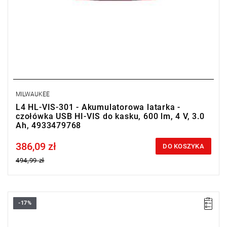
MILWAUKEE
L4 HL-VIS-301 - Akumulatorowa latarka -
czołówka USB HI-VIS do kasku, 600 lm, 4 V, 3.0
Ah, 4933479768
386,09 zł
Price tax included
DO KOSZYKA
494,99 zł
-17%
Akumulatorowa latarka - czołówka o wysokiej jakości
oświetleniu TRUEVIEW™ oraz mocy 600 lumenów.