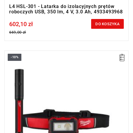
L4 HSL-301 - Latarka do izolacyjnych prętów
roboczych USB, 350 lm, 4 V, 3.0 Ah, 4933493968
602,10 zł
Price tax included
DO KOSZYKA
669,00 zł
-10%