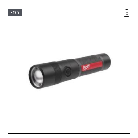
-19%
Wysokiej jakości latarka o mocy do 1100 lumenów i zasięgu
nawet 175 metrów. Posiada 3 tryby świecenia: niski, średni i
wysoki.