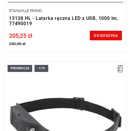
STAHLWILLE PROMO
13138 HL - Latarka ręczna LED z USB, 1000 lm,
77490019
205,25 zł
Price tax included
DO KOSZYKA
230,00 zł
PROMOCJA
-11%
• Jasność: 60, 110, 450 lumenów
• Czas działania: 1,5 - 9,5h
• Czas ładowania: ok. 2,5h
• Ładowanie: USB typu C
• Czujnik ruchu
• IP20