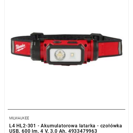
wysokiej jakości oświetleniu TRUEVIEW™ oraz max mocy 600
lumenów.
MILWAUKEE
L4 HL2-301 - Akumulatorowa latarka - czołówka
USB, 600 lm, 4 V, 3.0 Ah, 4933479963