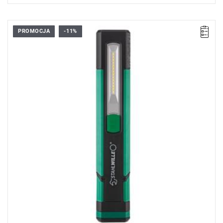
PROMOCJA
-11%
• Jasność: 500, 1000 lumenów
• Światło pomocnicze o strumieniu 200 lm
• Czas świecenia: do 7 godzin
• Czas ładowania: około 4h
• Kontrolka ładowania
• Zasięg światła: do 60 m
• Ładowanie: USB-C
• Klasa ochrony: IK07/IP54
• Wymiary: 266 x 48 x 32 mm