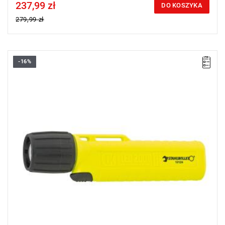
237,99 zł
Price tax included
DO KOSZYKA
279,99 zł
-16%