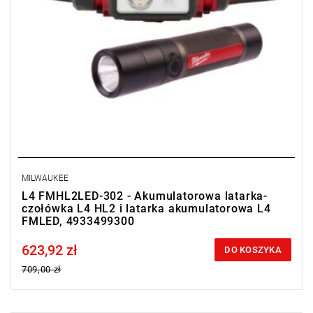
MILWAUKEE
L4 FMHL2LED-302 - Akumulatorowa latarka-
czołówka L4 HL2 i latarka akumulatorowa L4
FMLED, 4933499300
623,92 zł
Price tax included
DO KOSZYKA
709,00 zł