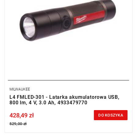
MILWAUKEE
L4 FMLED-301 - Latarka akumulatorowa USB,
800 lm, 4 V, 3.0 Ah, 4933479770
428,49 zł
Price tax included
DO KOSZYKA
529,00 zł