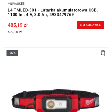
MILWAUKEE
L4 TMLED-301 - Latarka akumulatorowa USB,
1100 lm, 4 V, 3.0 Ah, 4933479769
485,19 zł
Price tax included
DO KOSZYKA
599,00 zł
-22%
Akumulatorowa latarka-czołówka o wysokiej jakości
oświetleniu TRUEVIEW™ i mocy do 600 lumenów.