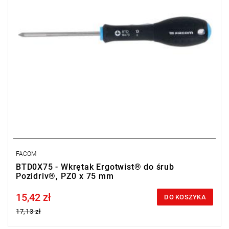
FACOM
BTD0X75 - Wkrętak Ergotwist® do śrub
Pozidriv®, PZ0 x 75 mm
15,42 zł
Price tax included
DO KOSZYKA
17,13 zł