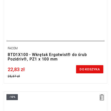
FACOM
BTD1X100 - Wkrętak Ergotwist® do śrub
Pozidriv®, PZ1 x 100 mm
22,83 zł
Price tax included
DO KOSZYKA
25,37 zł
-10%
• Rozmiar: PH0
• Długość: 75 mm