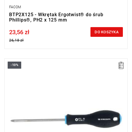
FACOM
BTP2X125 - Wkrętak Ergotwist® do śrub
Phillips®, PH2 x 125 mm
23,56 zł
Price tax included
DO KOSZYKA
26,18 zł
-10%
• Rozmiar: PZ1
• Długość: 100 mm