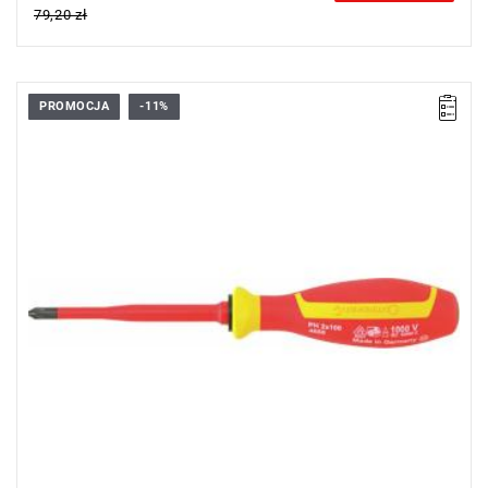
79,20 zł
PROMOCJA
-11%