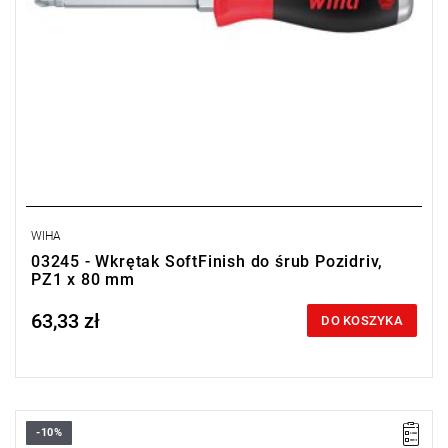
WIHA
03245 - Wkrętak SoftFinish do śrub Pozidriv,
PZ1 x 80 mm
63,33 zł
Price tax included
DO KOSZYKA
-10%
• Rozmiar: PZ2