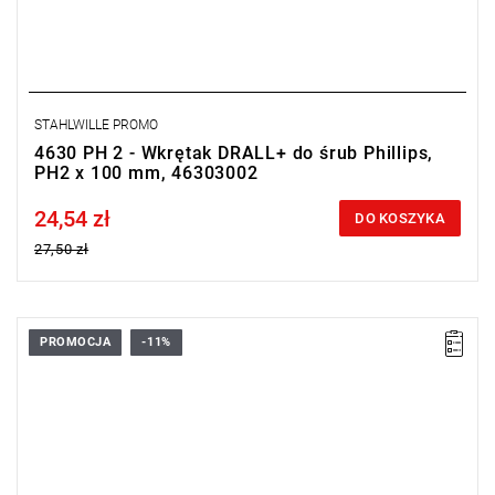
STAHLWILLE PROMO
4630 PH 2 - Wkrętak DRALL+ do śrub Phillips,
PH2 x 100 mm, 46303002
24,54 zł
Price tax included
DO KOSZYKA
27,50 zł
PROMOCJA
-11%