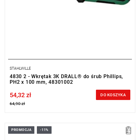
STAHLWILLE
4830 2 - Wkrętak 3K DRALL® do śrub Phillips,
PH2 x 100 mm, 48301002
54,32 zł
Price tax included
DO KOSZYKA
64,90 zł
PROMOCJA
-11%