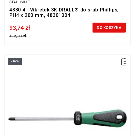
STAHLWILLE
4830 4 - Wkrętak 3K DRALL® do śrub Phillips,
PH4 x 200 mm, 48301004
93,74 zł
Price tax included
DO KOSZYKA
112,00 zł
-16%