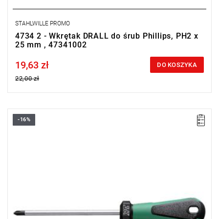
STAHLWILLE PROMO
4734 2 - Wkrętak DRALL do śrub Phillips, PH2 x
25 mm , 47341002
19,63 zł
Price tax included
DO KOSZYKA
22,00 zł
-16%