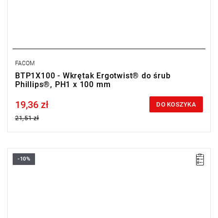
FACOM
BTP1X100 - Wkrętak Ergotwist® do śrub
Phillips®, PH1 x 100 mm
19,36 zł
Price tax included
DO KOSZYKA
21,51 zł
-10%
• Rozmiar: PZ0
• Długość: 75 mm