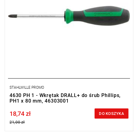
STAHLWILLE PROMO
4630 PH 1 - Wkrętak DRALL+ do śrub Phillips,
PH1 x 80 mm, 46303001
18,74 zł
Price tax included
DO KOSZYKA
21,00 zł