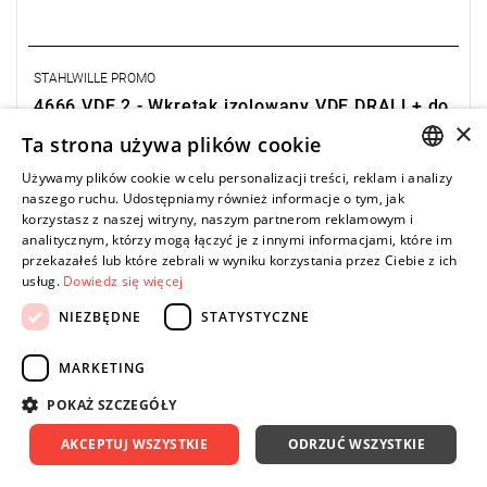
STAHLWILLE PROMO
4666 VDE 2 - Wkrętak izolowany VDE DRALL+ do
śrub Phillips, PH2 x 100 mm, 46663002
×
Ta strona używa plików cookie
27,66 zł
Price tax included
DO KOSZYKA
Używamy plików cookie w celu personalizacji treści, reklam i analizy
POLISH
naszego ruchu. Udostępniamy również informacje o tym, jak
31,00 zł
korzystasz z naszej witryny, naszym partnerom reklamowym i
ENGLISH
analitycznym, którzy mogą łączyć je z innymi informacjami, które im
przekazałeś lub które zebrali w wyniku korzystania przez Ciebie z ich
usług.
Dowiedz się więcej
-16%
Z sześciokątem.
NIEZBĘDNE
STATYSTYCZNE
Phillips-Recess®
DIN ISO 8764-1, -2, ISO 8764-1, -2
Stal stopowa chromowa,
MARKETING
końcówki chromowane na czarno
POKAŻ SZCZEGÓŁY
AKCEPTUJ WSZYSTKIE
ODRZUĆ WSZYSTKIE