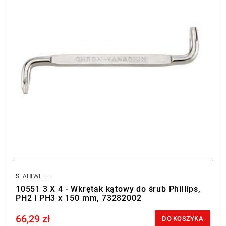
STAHLWILLE
10551 3 X 4 - Wkrętak kątowy do śrub Phillips,
PH2 i PH3 x 150 mm, 73282002
66,29 zł
Price tax included
DO KOSZYKA