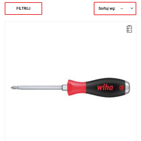
--
FILTRUJ
Sortuj wg:
• Rozmiar: PZ2
• Długość: 100 mm
• Długość całkowita: 213 mm