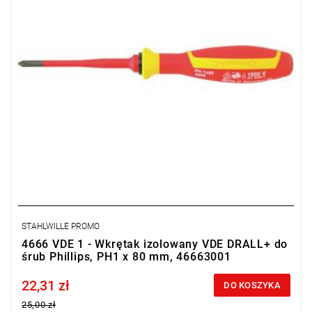
STAHLWILLE PROMO
4666 VDE 1 - Wkrętak izolowany VDE DRALL+ do
śrub Phillips, PH1 x 80 mm, 46663001
22,31 zł
Price tax included
DO KOSZYKA
25,00 zł