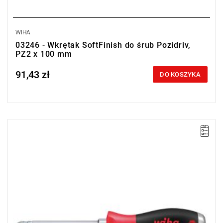
WIHA
03246 - Wkrętak SoftFinish do śrub Pozidriv,
PZ2 x 100 mm
91,43 zł
Price tax included
DO KOSZYKA
• Rozmiar: PZ1
• Długość: 80 mm
• Długość całkowita: 186 mm