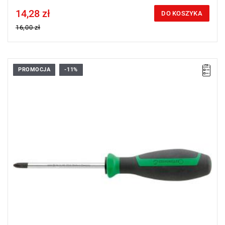
14,28 zł
Price tax included
DO KOSZYKA
16,00 zł
PROMOCJA
-11%