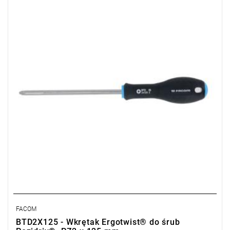
• Długość: 125 mm
FACOM
BTD2X125 - Wkrętak Ergotwist® do śrub