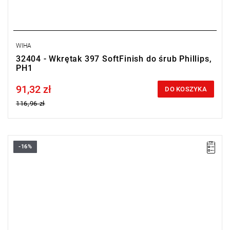
WIHA
32404 - Wkrętak 397 SoftFinish do śrub Phillips,
PH1
91,32 zł
Price tax included
DO KOSZYKA
116,96 zł
-16%