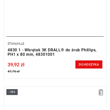
STAHLWILLE
4830 1 - Wkrętak 3K DRALL® do śrub Phillips,
PH1 x 80 mm, 48301001
39,92 zł
Price tax included
DO KOSZYKA
47,70 zł
-16%