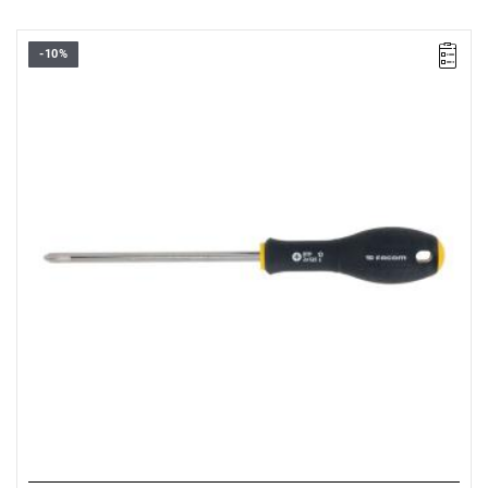
-10%
• Rozmiar: PH2
• Długość: 125 mm