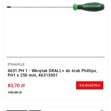
STAHLWILLE
4631 PH 1 - Wkrętak DRALL+ do śrub Phillips,
PH1 x 250 mm, 46313001
83,70 zł
Price tax included
DO KOSZYKA
100,00 zł