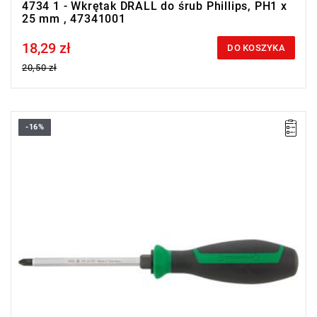
4734 1 - Wkrętak DRALL do śrub Phillips, PH1 x
25 mm , 47341001
18,29 zł
Price tax included
DO KOSZYKA
20,50 zł
-16%
Z sześciokątem.
Phillips-Recess®
DIN ISO 8764-1, -2, ISO 8764-1, -2
Stal stopowa chromowa,
końcówki chromowane na czarno