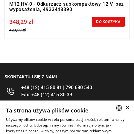
M12 HV-0 - Odkurzacz subkompaktowy 12 V, bez
wyposażenia, 4933448390
348,29 zł
Price tax included
DO KOSZYKA
429,99 zł
SKONTAKTUJ SIĘ Z NAMI.
+48 (12) 415 80 81 | 790 680 540
Fax: +48 (12) 415 80 39
×
kontakt@im-narzedzia.pl
Ta strona używa plików cookie
Używamy plików cookie w celu personalizacji treści, reklam i analizy
POLISH
INFORMACJE
naszego ruchu. Udostępniamy również informacje o tym, jak
korzystasz z naszej witryny, naszym partnerom reklamowym i
ENGLISH