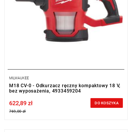
MILWAUKEE
M18 CV-0 - Odkurzacz ręczny kompaktowy 18 V,
bez wyposażenia, 4933459204
622,89 zł
Price tax included
DO KOSZYKA
769,00 zł