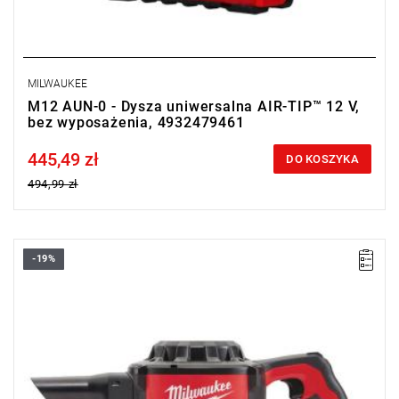
MILWAUKEE
M12 AUN-0 - Dysza uniwersalna AIR-TIP™ 12 V,
bez wyposażenia, 4932479461
445,49 zł
Price tax included
DO KOSZYKA
494,99 zł
-19%
Kompaktowy odkurzacz ręczny, posiada doskonałą moc ssania
do drewna, metalu i gruzu.