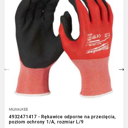
Poprzedni
Nas
MILWAUKEE
4932471417 - Rękawice odporne na przecięcia,
poziom ochrony 1/A, rozmiar L/9