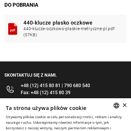
DO POBRANIA
440-klucze płasko oczkowe
440-klucze-oczkowo-plaskie-metryczne-pl.pdf
(57KB)
SKONTAKTUJ SIĘ Z NAMI.
+48 (12) 415 80 81 | 790 680 540
Fax: +48 (12) 415 80 39
×
kontakt@im-narzedzia.pl
Ta strona używa plików cookie
Używamy plików cookie w celu personalizacji treści, reklam i analizy
POLISH
INFORMACJE
naszego ruchu. Udostępniamy również informacje o tym, jak
korzystasz z naszej witryny, naszym partnerom reklamowym i
ENGLISH