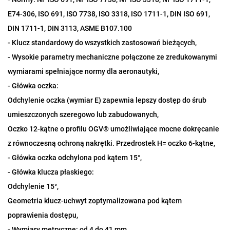
E74-306, ISO 691, ISO 7738, ISO 3318, ISO 1711-1, DIN ISO 691,
DIN 1711-1, DIN 3113, ASME B107.100
- Klucz standardowy do wszystkich zastosowań bieżących,
- Wysokie parametry mechaniczne połączone ze zredukowanymi
wymiarami spełniające normy dla aeronautyki,
- Główka oczka:
Odchylenie oczka (wymiar E) zapewnia lepszy dostęp do śrub
umieszczonych szeregowo lub zabudowanych,
Oczko 12-kątne o profilu OGV® umożliwiające mocne dokręcanie
z równoczesną ochroną nakrętki. Przedrostek H= oczko 6-kątne,
- Główka oczka odchylona pod kątem 15°,
- Główka klucza płaskiego:
Odchylenie 15°,
Geometria klucz-uchwyt zoptymalizowana pod kątem
poprawienia dostępu,
- Wymiary metryczne: od 4 do 41 mm,