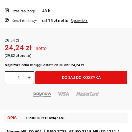
48 h
Czas realizacji:
od 15 zł netto
Koszt dostawy:
Sprawdź >
29,54 zł
24,24 zł
netto
(29,82 zł brutto)
Najniższa cena w ciągu ostatnich 30 dni: 24,24 zł
-
+
DODAJ DO KOSZYKA
OPIS
PRODUKTY POWIĄZANE
- Normy: NF ISO 691, NF ISO 7738, NF ISO 3318, NF ISO 1711-1,