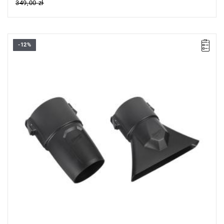
349,00 zł
-12%
Zestaw zawiera dysze do dmuchawy M18 FBLG3:
- 1 dysza okrągła,
- 1 dysza płaska.