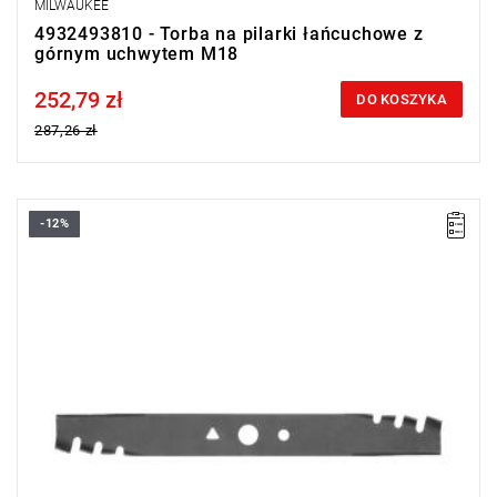
MILWAUKEE
4932493810 - Torba na pilarki łańcuchowe z
górnym uchwytem M18
252,79 zł
Price tax included
DO KOSZYKA
287,26 zł
-12%