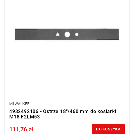
MILWAUKEE
4932492106 - Ostrze 18"/460 mm do kosiarki
M18 F2LM53
111,76 zł
Price tax included
DO KOSZYKA