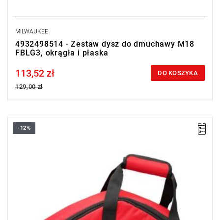
MILWAUKEE
4932498514 - Zestaw dysz do dmuchawy M18
FBLG3, okrągła i płaska
113,52 zł
Price tax included
DO KOSZYKA
129,00 zł
-12%