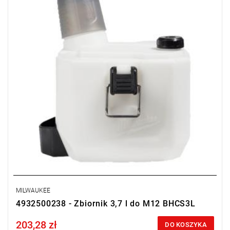
MILWAUKEE
4932500238 - Zbiornik 3,7 l do M12 BHCS3L
203,28 zł
Price tax included
DO KOSZYKA