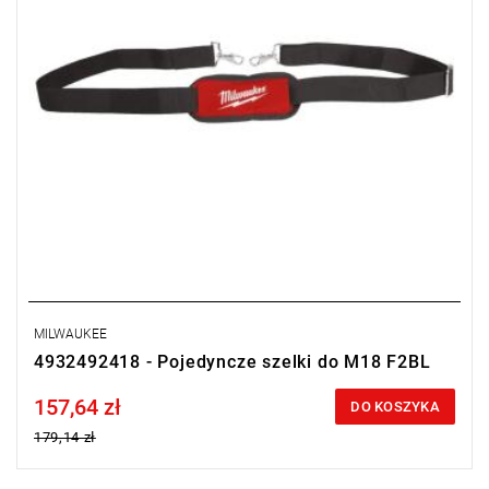
MILWAUKEE
4932492418 - Pojedyncze szelki do M18 F2BL
157,64 zł
Price tax included
DO KOSZYKA
179,14 zł