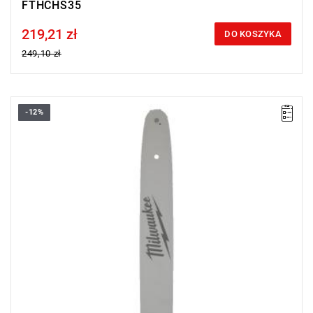
FTHCHS35
219,21 zł
Price tax included
DO KOSZYKA
249,10 zł
-12%