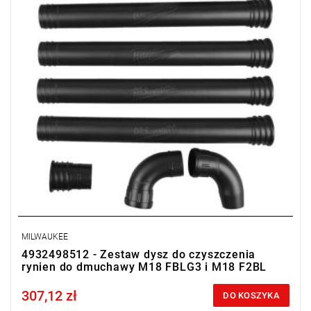
- dysza rynnowa,
- 2 x adaptery kolanka rynnowego 90°.
MILWAUKEE
4932498512 - Zestaw dysz do czyszczenia
rynien do dmuchawy M18 FBLG3 i M18 F2BL
307,12 zł
Price tax included
DO KOSZYKA