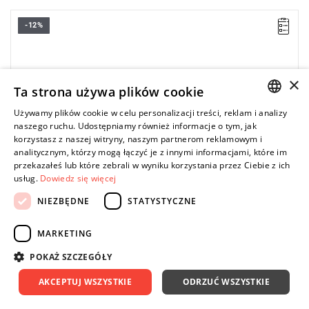
-12%
Pojedyncze szelki do podkaszarki to akcesorium przeznaczone
do rozłożenia ciężaru urządzenia na jedno ramię użytkownika,
zwiększając komfort i wydajność pracy przy koszeniu trawy.
Pasują do podkaszarki M18 BLLT.
×
Ta strona używa plików cookie
Używamy plików cookie w celu personalizacji treści, reklam i analizy
POLISH
naszego ruchu. Udostępniamy również informacje o tym, jak
korzystasz z naszej witryny, naszym partnerom reklamowym i
ENGLISH
analitycznym, którzy mogą łączyć je z innymi informacjami, które im
przekazałeś lub które zebrali w wyniku korzystania przez Ciebie z ich
usług.
Dowiedz się więcej
NIEZBĘDNE
STATYSTYCZNE
MARKETING
POKAŻ SZCZEGÓŁY
AKCEPTUJ WSZYSTKIE
ODRZUĆ WSZYSTKIE