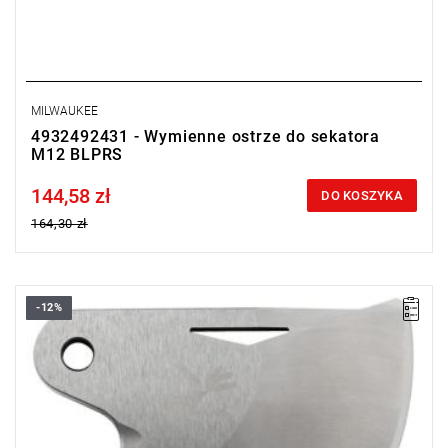
MILWAUKEE
4932492431 - Wymienne ostrze do sekatora
M12 BLPRS
144,58 zł
Price tax included
DO KOSZYKA
164,30 zł
-12%