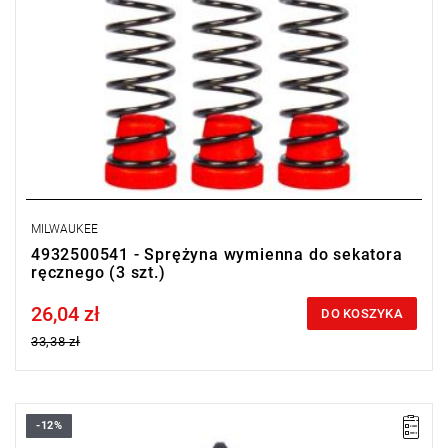
MILWAUKEE
4932500541 - Sprężyna wymienna do sekatora
ręcznego (3 szt.)
26,04 zł
Price tax included
DO KOSZYKA
33,38 zł
-12%