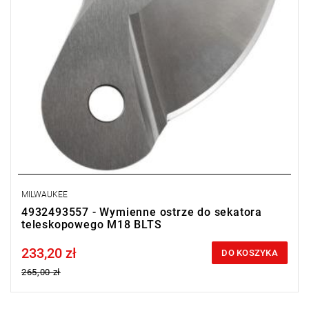
MILWAUKEE
4932493557 - Wymienne ostrze do sekatora
teleskopowego M18 BLTS
233,20 zł
Price tax included
DO KOSZYKA
265,00 zł