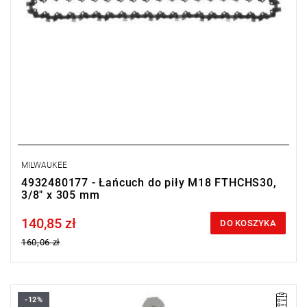
MILWAUKEE
4932480177 - Łańcuch do piły M18 FTHCHS30,
3/8" x 305 mm
140,85 zł
Price tax included
DO KOSZYKA
160,06 zł
-12%