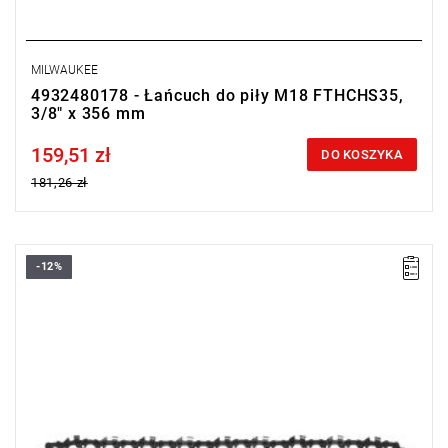
MILWAUKEE
4932480178 - Łańcuch do piły M18 FTHCHS35,
3/8" x 356 mm
159,51 zł
Price tax included
DO KOSZYKA
181,26 zł
-12%
Łańcuch do pilarek z górnym uchwytem.