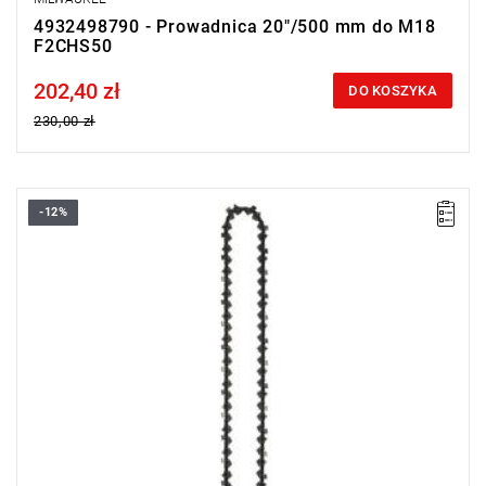
4932498790 - Prowadnica 20"/500 mm do M18
F2CHS50
202,40 zł
Price tax included
DO KOSZYKA
230,00 zł
-12%