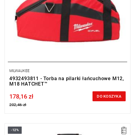
MILWAUKEE
4932493811 - Torba na pilarki łańcuchowe M12,
M18 HATCHET™
178,16 zł
Price tax included
DO KOSZYKA
202,46 zł
-12%