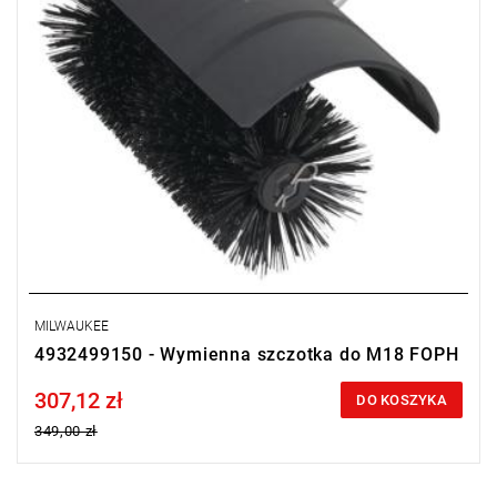
MILWAUKEE
4932499150 - Wymienna szczotka do M18 FOPH
307,12 zł
Price tax included
DO KOSZYKA
349,00 zł