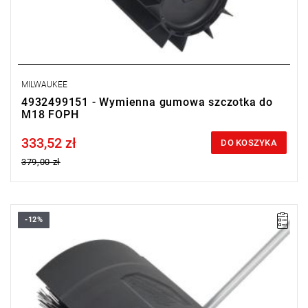
MILWAUKEE
4932499151 - Wymienna gumowa szczotka do
M18 FOPH
333,52 zł
Price tax included
DO KOSZYKA
379,00 zł
-12%