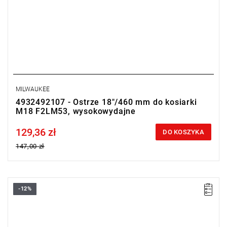
MILWAUKEE
4932492107 - Ostrze 18"/460 mm do kosiarki
M18 F2LM53, wysokowydajne
129,36 zł
Price tax included
DO KOSZYKA
147,00 zł
-12%