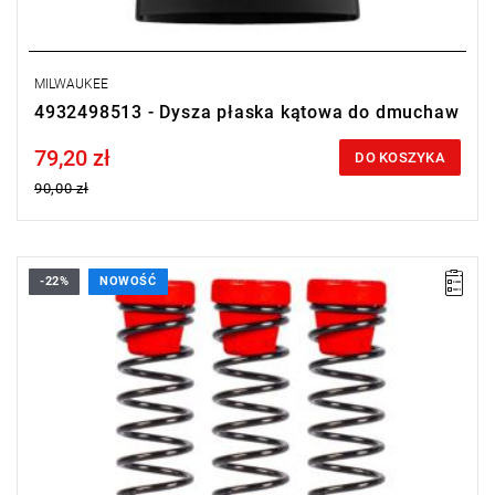
MILWAUKEE
4932498513 - Dysza płaska kątowa do dmuchaw
79,20 zł
Price tax included
DO KOSZYKA
90,00 zł
-22%
NOWOŚĆ