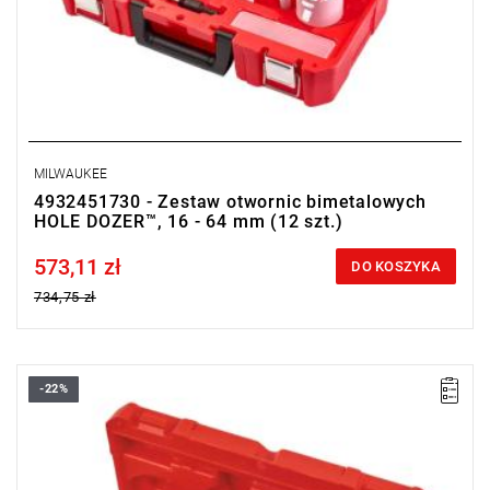
MILWAUKEE
4932451730 - Zestaw otwornic bimetalowych
HOLE DOZER™, 16 - 64 mm (12 szt.)
573,11 zł
Price tax included
DO KOSZYKA
734,75 zł
-22%