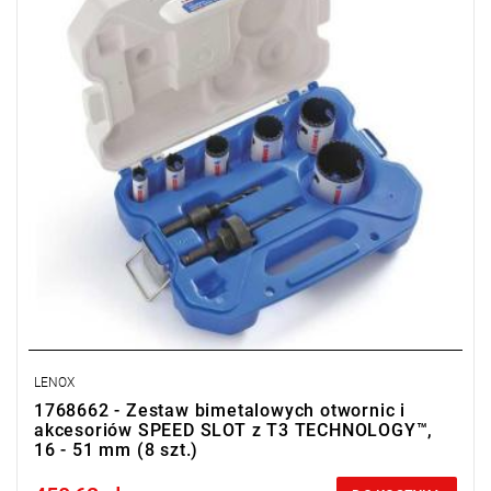
- Otwornice: 16, 20, 25, 32, 38, 51 mm
- Trzpienie 1L, 2L
• Dostarczany w kasecie
LENOX
1768662 - Zestaw bimetalowych otwornic i
akcesoriów SPEED SLOT z T3 TECHNOLOGY™,
16 - 51 mm (8 szt.)