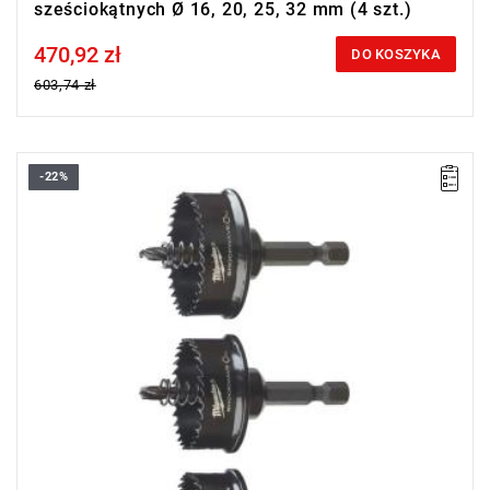
sześciokątnych Ø 16, 20, 25, 32 mm (4 szt.)
470,92 zł
Price tax included
DO KOSZYKA
603,74 zł
-22%
• W zestawie otwornice: Ø 22 - 29 - 35 mm.