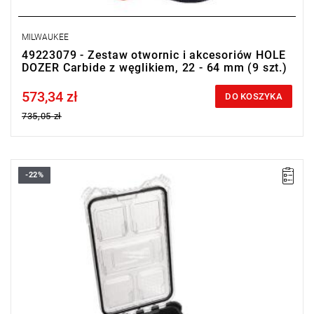
MILWAUKEE
49223079 - Zestaw otwornic i akcesoriów HOLE
DOZER Carbide z węglikiem, 22 - 64 mm (9 szt.)
573,34 zł
Price tax included
DO KOSZYKA
735,05 zł
-22%
Otwornice Milwaukee HOLE DOZER cechuje duża wytrzymałość
nawet przy najbardziej wymagających zastosowaniach.