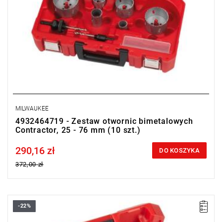
MILWAUKEE
4932464719 - Zestaw otwornic bimetalowych
Contractor, 25 - 76 mm (10 szt.)
290,16 zł
Price tax included
DO KOSZYKA
372,00 zł
-22%
• Zawiera:
- otwornice: 19-22-25-29-32-35-38-44-51-57 mm