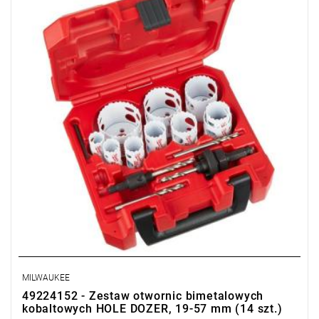
- trzpień do otwornic Ø 14 – 30 mm
- trzpień do otwornic Ø 32 – 152 mm
- 2 x wiertło prowadzące
- 1/8" klucz hex.
MILWAUKEE
49224152 - Zestaw otwornic bimetalowych
kobaltowych HOLE DOZER, 19-57 mm (14 szt.)