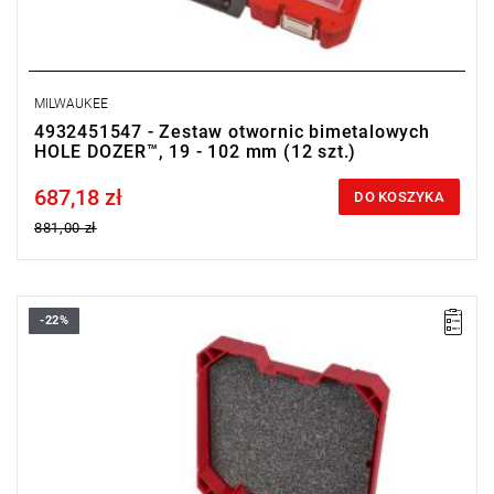
MILWAUKEE
4932451547 - Zestaw otwornic bimetalowych
HOLE DOZER™, 19 - 102 mm (12 szt.)
687,18 zł
Price tax included
DO KOSZYKA
881,00 zł
-22%