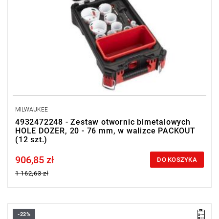
MILWAUKEE
4932472248 - Zestaw otwornic bimetalowych
HOLE DOZER, 20 - 76 mm, w walizce PACKOUT
(12 szt.)
906,85 zł
Price tax included
DO KOSZYKA
1 162,63 zł
-22%
Przodujące w swojej klasie otwornice idealne m.in. do stali