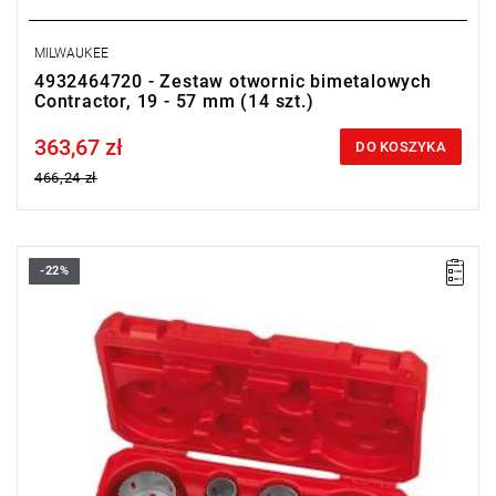
MILWAUKEE
4932464720 - Zestaw otwornic bimetalowych
Contractor, 19 - 57 mm (14 szt.)
363,67 zł
Price tax included
DO KOSZYKA
466,24 zł
-22%
Otwornice CONTRACTOR o bimetalowej konstrukcji zapewniają
najwyższą trwałość oraz odporność na zużycie.