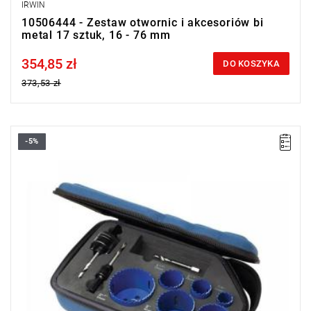
IRWIN
10506444 - Zestaw otwornic i akcesoriów bi
metal 17 sztuk, 16 - 76 mm
354,85 zł
Price tax included
DO KOSZYKA
373,53 zł
-5%
• Liczba elementów: 9
• Zakres zestawu: 22 - 65 mm
• Zawartość:
- Otwornice 600L SE: 22, 29, 35, 44, 51, 65 mm
- Trzpienie: 10504535 i 10504536
- Wiertło pilotowe
• Dostarczany w futerale