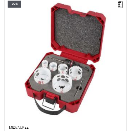
-22%
Otwornice HOLE DOZER™ nadają się do cięcia zarówno twardych
materiałów, takich jak stal nierdzewna i kwasoodporna, jak i
miękkich, np. drewna.
MILWAUKEE