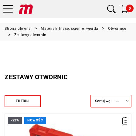
0
Strona główna
Materiały tnące, ścierne, wiertła
Otwornice
Zestawy otwornic
ZESTAWY OTWORNIC
--
FILTRUJ
Sortuj wg:
-22%
NOWOŚĆ