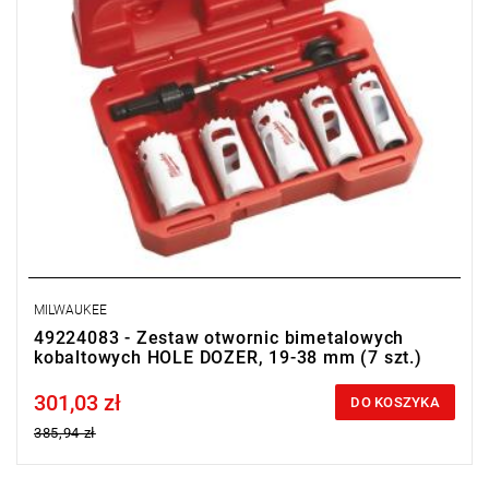
MILWAUKEE
49224083 - Zestaw otwornic bimetalowych
kobaltowych HOLE DOZER, 19-38 mm (7 szt.)
301,03 zł
Price tax included
DO KOSZYKA
385,94 zł