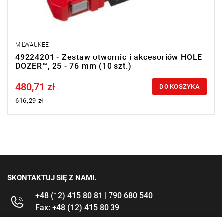
MILWAUKEE
49224201 - Zestaw otwornic i akcesoriów HOLE
DOZER™, 25 - 76 mm (10 szt.)
480,71 zł
Price tax included
DO KOSZYKA
616,29 zł
SKONTAKTUJ SIĘ Z NAMI.
+48 (12) 415 80 81 | 790 680 540
Fax: +48 (12) 415 80 39