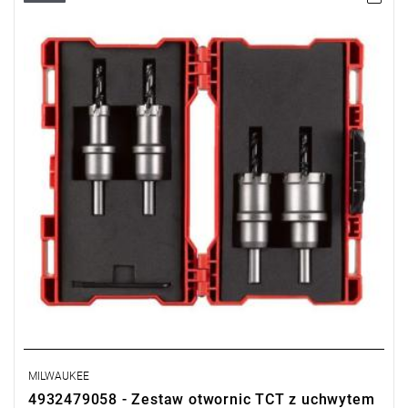
nierdzewnej, posiadają zęby z węglika spiekanego, dzięki czemu
są odporne na wysokie temperatury.
MILWAUKEE
4932479058 - Zestaw otwornic TCT z uchwytem