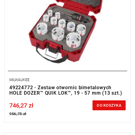
MILWAUKEE
49224772 - Zestaw otwornic bimetalowych
HOLE DOZER™ QUIK LOK™, 19 - 57 mm (13 szt.)
746,27 zł
Price tax included
DO KOSZYKA
956,75 zł