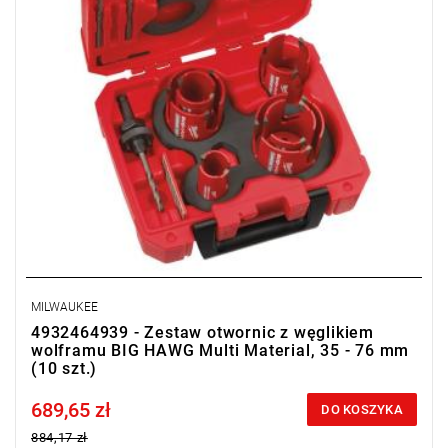
MILWAUKEE
4932464939 - Zestaw otwornic z węglikiem
wolframu BIG HAWG Multi Material, 35 - 76 mm
(10 szt.)
689,65 zł
Price tax included
DO KOSZYKA
884,17 zł