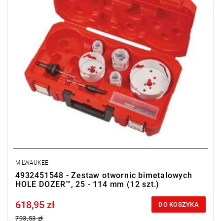
MILWAUKEE
4932451548 - Zestaw otwornic bimetalowych
HOLE DOZER™, 25 - 114 mm (12 szt.)
618,95 zł
Price tax included
DO KOSZYKA
793,53 zł