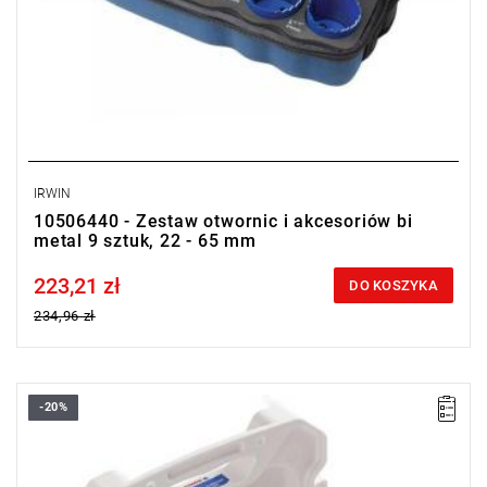
IRWIN
10506440 - Zestaw otwornic i akcesoriów bi
metal 9 sztuk, 22 - 65 mm
223,21 zł
Price tax included
DO KOSZYKA
234,96 zł
-20%
Wyprzedaż z magazynu. Pozostały 4 sztuki w promocji.
•
Liczba elementów: 8
• Zakres zestawu: 16 - 51 mm
• Zawartość: