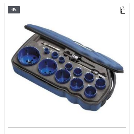
-5%
• Liczba elementów: 17
• Zakres zestawu: 16 - 76 mm
• Zawartość:
- Otwornice 1200G: 16, 19, 22, 25, 29, 32, 35, 38, 44, 51, 64, 76
mm
- Trzpienie: 10504533 i 10504535
- Wiertło pilotowe x3
• Dostarczany w futerale