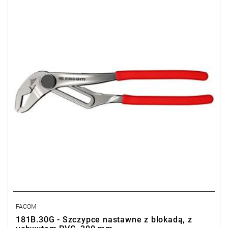
Typ gwarancji:
E
(Bezpłatna wymiana produktu bez ograniczenia
w czasie)
FACOM
181B.30G - Szczypce nastawne z blokadą, z