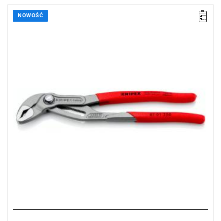
NOWOŚĆ
• Wymiary (dł. x szer. x wys.): 250 x 44 x 14 mm
• Waga: 0,335 kg