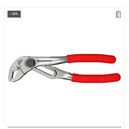
-10%
• Długość: 180 mm
Typ gwarancji:
E
(Bezpłatna wymiana produktu bez ograniczenia
w czasie)