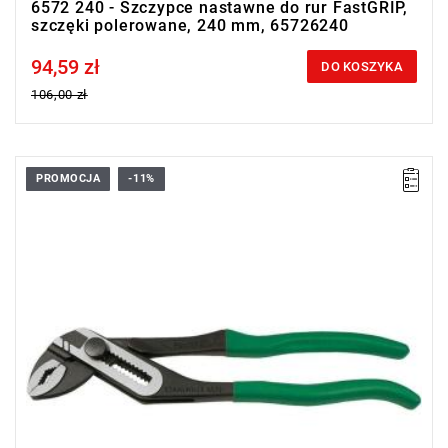
6572 240 - Szczypce nastawne do rur FastGRIP,
szczęki polerowane, 240 mm, 65726240
94,59 zł
Price tax included
DO KOSZYKA
106,00 zł
PROMOCJA
-11%