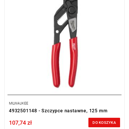
MILWAUKEE
4932501148 - Szczypce nastawne, 125 mm
107,74 zł
Price tax included
DO KOSZYKA