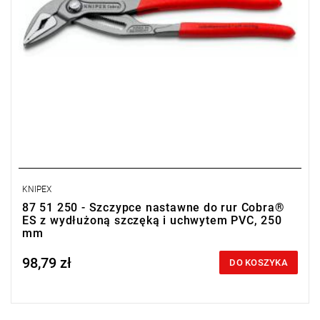
KNIPEX
87 51 250 - Szczypce nastawne do rur Cobra®
ES z wydłużoną szczęką i uchwytem PVC, 250
mm
98,79 zł
Price tax included
DO KOSZYKA