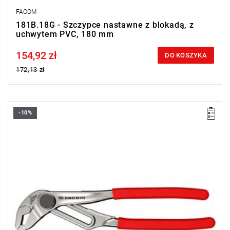
FACOM
181B.18G - Szczypce nastawne z blokadą, z
uchwytem PVC, 180 mm
154,92 zł
Price tax included
DO KOSZYKA
172,13 zł
-10%
• Długość: 250 mm
Typ gwarancji:
E
(Bezpłatna wymiana produktu bez ograniczenia
w czasie)