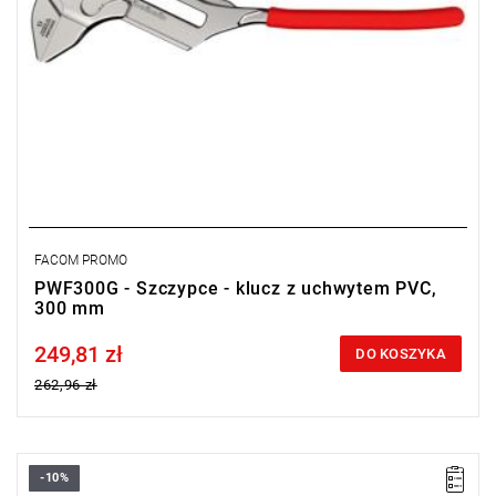
FACOM PROMO
PWF300G - Szczypce - klucz z uchwytem PVC,
300 mm
249,81 zł
Price tax included
DO KOSZYKA
262,96 zł
-10%
• Długość: 300 mm