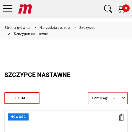
0
Strona główna
Narzędzia ręczne
Szczypce
Szczypce nastawne
SZCZYPCE NASTAWNE
--
FILTRUJ
Sortuj wg:
NOWOŚĆ
• Wymiary (dł. x szer. x wys.): 400 x 75 x 22 mm
• Waga: 1,19 kg