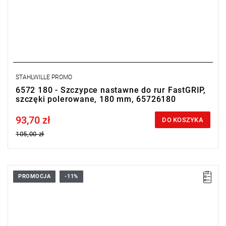
STAHLWILLE PROMO
6572 180 - Szczypce nastawne do rur FastGRIP,
szczęki polerowane, 180 mm, 65726180
93,70 zł
Price tax included
DO KOSZYKA
105,00 zł
PROMOCJA
-11%