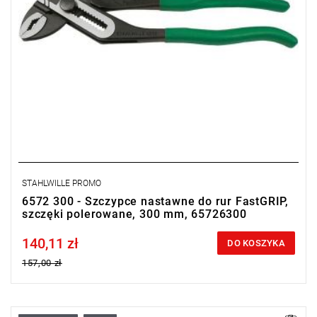
STAHLWILLE PROMO
6572 300 - Szczypce nastawne do rur FastGRIP,
szczęki polerowane, 300 mm, 65726300
140,11 zł
Price tax included
DO KOSZYKA
157,00 zł