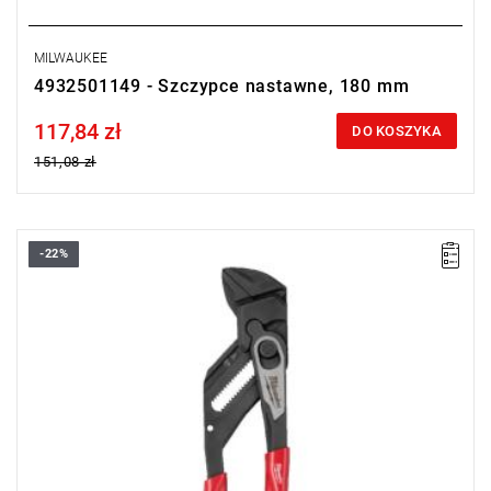
MILWAUKEE
4932501149 - Szczypce nastawne, 180 mm
117,84 zł
Price tax included
DO KOSZYKA
151,08 zł
-22%