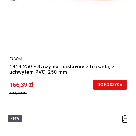
FACOM
181B.25G - Szczypce nastawne z blokadą, z
uchwytem PVC, 250 mm
166,39 zł
Price tax included
DO KOSZYKA
184,88 zł
-10%
• Długość: 250 mm
Typ gwarancji:
E
(Bezpłatna wymiana produktu bez ograniczenia
w czasie)