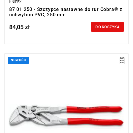
KNIPEX
87 01 250 - Szczypce nastawne do rur Cobra® z
uchwytem PVC, 250 mm
84,05 zł
Price tax included
DO KOSZYKA
NOWOŚĆ
• Wymiary (dł. x szer. x wys.): 250 x 53 x 18 mm
• Waga: 0,465 kg