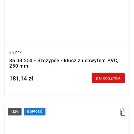
KNIPEX
86 03 250 - Szczypce - klucz z uchwytem PVC,
250 mm
181,14 zł
Price tax included
DO KOSZYKA
-22%
NOWOŚĆ