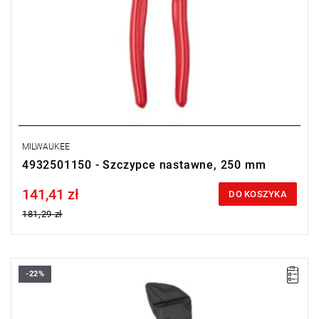
MILWAUKEE
4932501150 - Szczypce nastawne, 250 mm
141,41 zł
Price tax included
DO KOSZYKA
181,29 zł
-22%