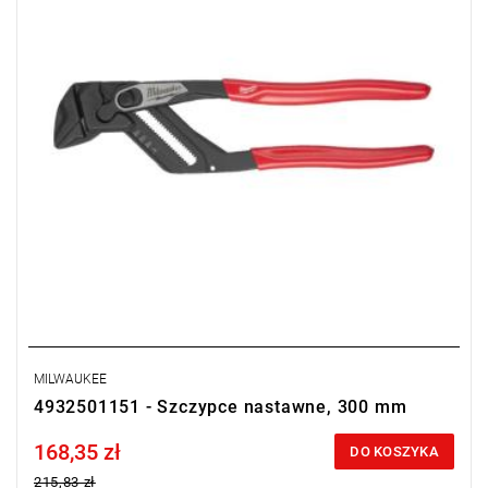
MILWAUKEE
4932501151 - Szczypce nastawne, 300 mm
168,35 zł
Price tax included
DO KOSZYKA
215,83 zł