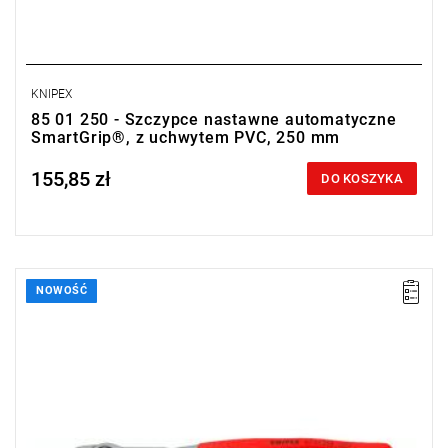
KNIPEX
85 01 250 - Szczypce nastawne automatyczne
SmartGrip®, z uchwytem PVC, 250 mm
155,85 zł
Price tax included
DO KOSZYKA
NOWOŚĆ
• Wymiary (dł. x szer. x wys.): 250 x 96 x 52 mm
• Waga: 0,328 kg