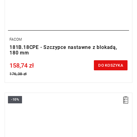
FACOM
181B.18CPE - Szczypce nastawne z blokadą,
180 mm
158,74 zł
Price tax included
DO KOSZYKA
176,38 zł
-10%
• Długość: 250 mm
Typ gwarancji:
E
(Bezpłatna wymiana produktu bez ograniczenia
w czasie)