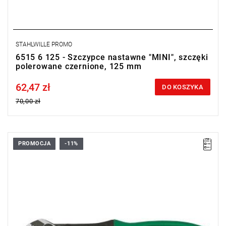
STAHLWILLE PROMO
6515 6 125 - Szczypce nastawne "MINI", szczęki
polerowane czernione, 125 mm
62,47 zł
Price tax included
DO KOSZYKA
70,00 zł
PROMOCJA
-11%