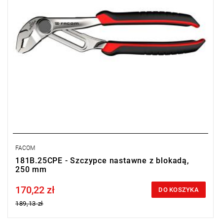
FACOM
181B.25CPE - Szczypce nastawne z blokadą,
250 mm
170,22 zł
Price tax included
DO KOSZYKA
189,13 zł