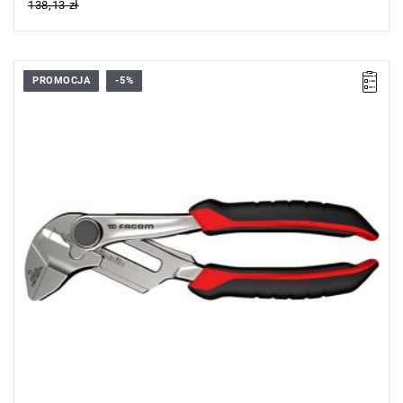
138,13 zł
PROMOCJA
-5%
• Wymiary (dł. x szer. x wys.) 183 × 49 × 15 mm
• Waga: 571 g
Typ gwarancji:
E
(Bezpłatna wymiana produktu bez ograniczenia
w czasie)