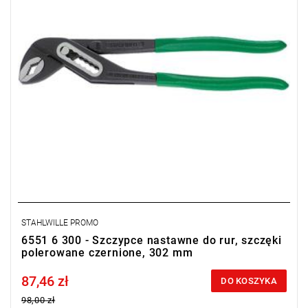
STAHLWILLE PROMO
6551 6 300 - Szczypce nastawne do rur, szczęki
polerowane czernione, 302 mm
87,46 zł
Price tax included
DO KOSZYKA
98,00 zł