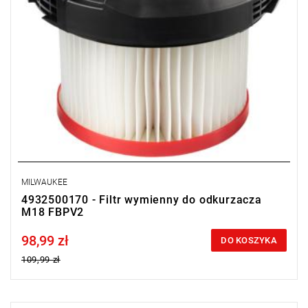
MILWAUKEE
4932500170 - Filtr wymienny do odkurzacza
M18 FBPV2
98,99 zł
Price tax included
DO KOSZYKA
109,99 zł