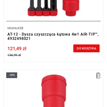
MILWAUKEE
AT-12 - Dysza czyszcząca kątowa 4w1 AIR-TIP™,
4932498021
121,49 zł
Price tax included
DO KOSZYKA
134,99 zł
-10%