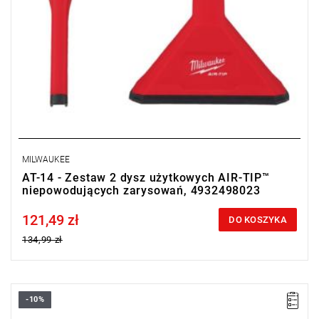
MILWAUKEE
AT-14 - Zestaw 2 dysz użytkowych AIR-TIP™
niepowodujących zarysowań, 4932498023
121,49 zł
Price tax included
DO KOSZYKA
134,99 zł
-10%