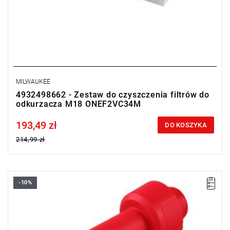
MILWAUKEE
4932498662 - Zestaw do czyszczenia filtrów do
odkurzacza M18 ONEF2VC34M
193,49 zł
Price tax included
DO KOSZYKA
214,99 zł
-10%