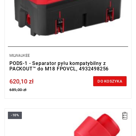
MILWAUKEE
PODS-1 - Separator pyłu kompatybilny z
PACKOUT™ do M18 FPOVCL, 4932498256
620,10 zł
Price tax included
DO KOSZYKA
689,00 zł
-10%