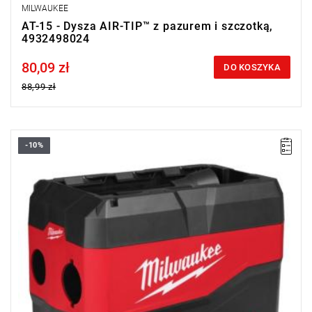
MILWAUKEE
AT-15 - Dysza AIR-TIP™ z pazurem i szczotką,
4932498024
80,09 zł
Price tax included
DO KOSZYKA
88,99 zł
-10%