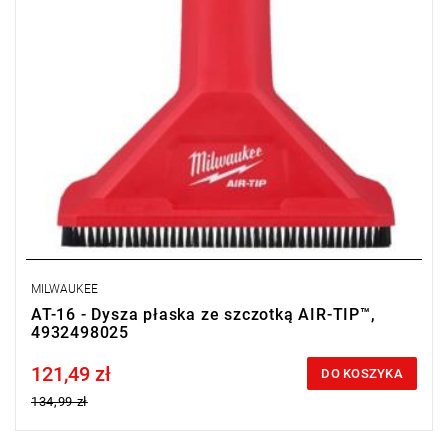
MILWAUKEE
AT-16 - Dysza płaska ze szczotką AIR-TIP™,
4932498025
121,49 zł
Price tax included
DO KOSZYKA
134,99 zł