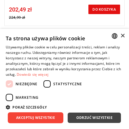
202,49 zł
Price tax included
DO KOSZYKA
224,99 zł
×
Ta strona używa plików cookie
-10%
Używamy plików cookie w celu personalizacji treści, reklam i analizy
POLISH
naszego ruchu. Udostępniamy również informacje o tym, jak
korzystasz z naszej witryny, naszym partnerom reklamowym i
ENGLISH
analitycznym, którzy mogą łączyć je z innymi informacjami, które im
przekazałeś lub które zebrali w wyniku korzystania przez Ciebie z ich
usług.
Dowiedz się więcej
NIEZBĘDNE
STATYSTYCZNE
MARKETING
POKAŻ SZCZEGÓŁY
AKCEPTUJ WSZYSTKIE
ODRZUĆ WSZYSTKIE