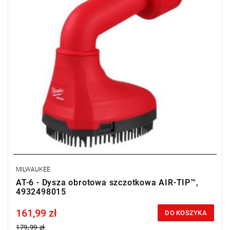
MILWAUKEE
AT-6 - Dysza obrotowa szczotkowa AIR-TIP™,
4932498015
161,99 zł
Price tax included
DO KOSZYKA
179,99 zł