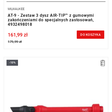
MILWAUKEE
AT-9 - Zestaw 3 dysz AIR-TIP™ z gumowymi
zakończeniami do specjalnych zastosowań,
4932498018
161,99 zł
Price tax included
DO KOSZYKA
179,99 zł
-10%