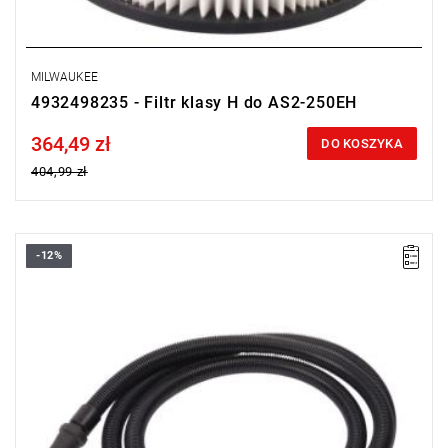
MILWAUKEE
4932498235 - Filtr klasy H do AS2-250EH
364,49 zł
Price tax included
DO KOSZYKA
404,99 zł
-12%