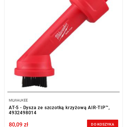
MILWAUKEE
AT-5 - Dysza ze szczotką krzyżową AIR-TIP™,
4932498014
80,09 zł
Price tax included
DO KOSZYKA