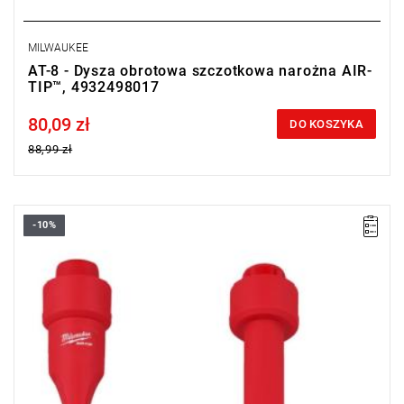
MILWAUKEE
AT-8 - Dysza obrotowa szczotkowa narożna AIR-
TIP™, 4932498017
80,09 zł
Price tax included
DO KOSZYKA
88,99 zł
-10%