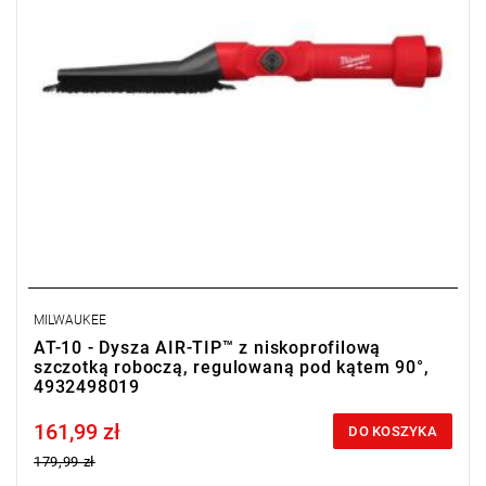
MILWAUKEE
AT-10 - Dysza AIR-TIP™ z niskoprofilową
szczotką roboczą, regulowaną pod kątem 90°,
4932498019
161,99 zł
Price tax included
DO KOSZYKA
179,99 zł