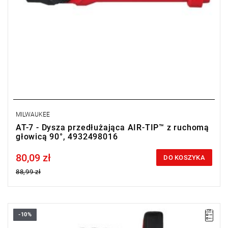
MILWAUKEE
AT-7 - Dysza przedłużająca AIR-TIP™ z ruchomą
głowicą 90°, 4932498016
80,09 zł
Price tax included
DO KOSZYKA
88,99 zł
-10%
Pięć wymiennych długości i średnic mikrowęża dla wielu trudno
dostępnych miejsc.