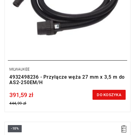
MILWAUKEE
4932498236 - Przyłącze węża 27 mm x 3,5 m do
AS2-250EM/H
391,59 zł
Price tax included
DO KOSZYKA
444,99 zł
-10%