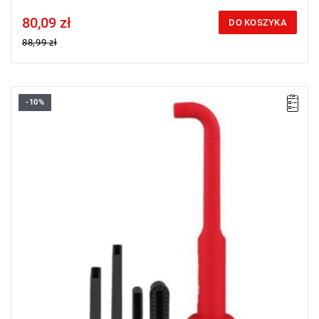
80,09 zł
Price tax included
DO KOSZYKA
88,99 zł
-10%