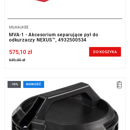
MILWAUKEE
MVA-1 - Akcesorium separujące pył do
odkurzaczy NEXUS™, 4932500534
575,10 zł
Price tax included
DO KOSZYKA
639,00 zł
-10%
NOWOŚĆ