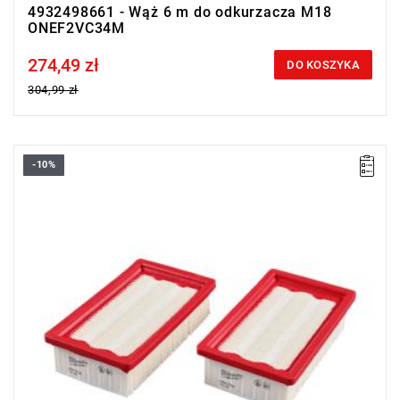
4932498661 - Wąż 6 m do odkurzacza M18
ONEF2VC34M
274,49 zł
Price tax included
DO KOSZYKA
304,99 zł
-10%