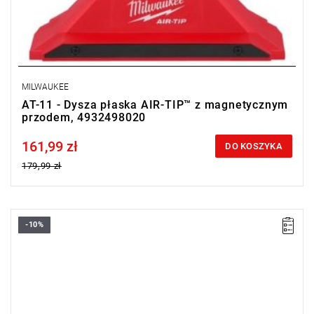
MILWAUKEE
AT-11 - Dysza płaska AIR-TIP™ z magnetycznym
przodem, 4932498020
161,99 zł
Price tax included
DO KOSZYKA
179,99 zł
-10%