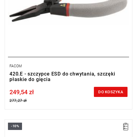
FACOM
420.E - szczypce ESD do chwytania, szczęki
płaskie do gięcia
249,54 zł
Price tax included
DO KOSZYKA
277,27 zł
-10%
Ø CuNi: 0,1 - 0,7 mm
Masa: 60 g.