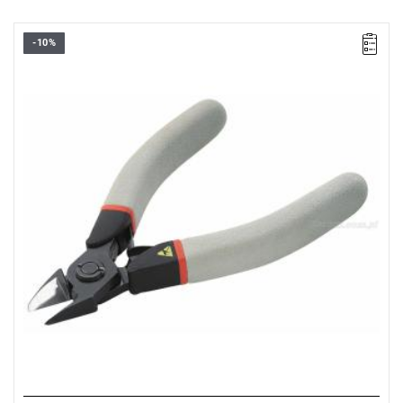
-10%
Ø Fe 30 HRc: 0,7 mm
Ø CuNi: 0,3 - 1,6 mm
Masa: 105 g.
Typ gwarancji:
E
(Bezpłatna wymiana produktu bez ograniczenia
w czasie)