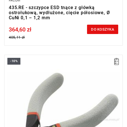
FACOM
435.RE - szczypce ESD tnące z główką
ostrołukową, wydłużone, cięcie półosiowe, Ø
CuNi 0,1 – 1,2 mm
364,60 zł
Price tax included
DO KOSZYKA
405,11 zł
-10%
Ø Fe 30 HRc: 0,7 mm
Ø CuNi: 0,1 - 1,3mm
Masa: 65 g
Typ gwarancji:
E
(Bezpłatna wymiana produktu bez ograniczenia
w czasie)