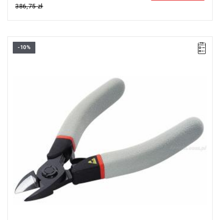
386,75 zł
-10%
Ø Fe 30 HRc: 1,0 mm
Ø CuNi: 0,4 - 2,0 mm
Uchwyt odpadu
Masa: 105 g.
Typ gwarancji:
E
(Bezpłatna wymiana produktu bez ograniczenia
w czasie)