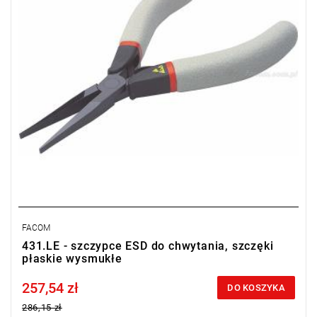
FACOM
431.LE - szczypce ESD do chwytania, szczęki
płaskie wysmukłe
257,54 zł
Price tax included
DO KOSZYKA
286,15 zł