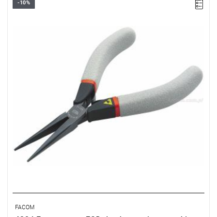
-10%
Masa: 70 g.
Typ gwarancji:
E
(Bezpłatna wymiana produktu bez ograniczenia
w czasie)
FACOM