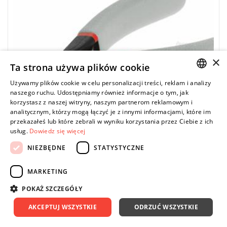
×
Ta strona używa plików cookie
Używamy plików cookie w celu personalizacji treści, reklam i analizy
POLISH
naszego ruchu. Udostępniamy również informacje o tym, jak
korzystasz z naszej witryny, naszym partnerom reklamowym i
ENGLISH
analitycznym, którzy mogą łączyć je z innymi informacjami, które im
przekazałeś lub które zebrali w wyniku korzystania przez Ciebie z ich
usług.
Dowiedz się więcej
NIEZBĘDNE
STATYSTYCZNE
FACOM
407.E - szczypce ESD tnące z główką
MARKETING
ostrołukową, kompaktowe, cięcie płaskie, Ø
CuNi 0,1 – 1,3 mm
POKAŻ SZCZEGÓŁY
336,41 zł
AKCEPTUJ WSZYSTKIE
ODRZUĆ WSZYSTKIE
Price tax included
DO KOSZYKA
373,79 zł