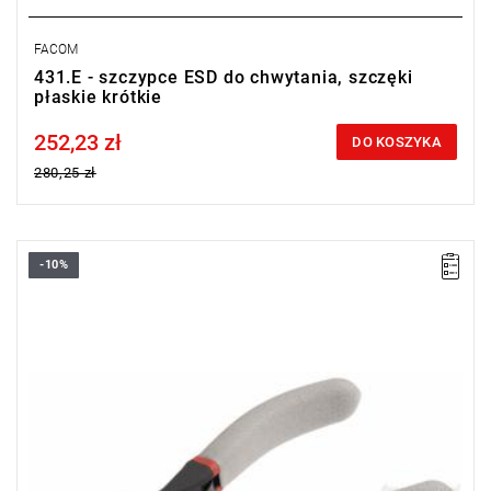
FACOM
431.E - szczypce ESD do chwytania, szczęki
płaskie krótkie
252,23 zł
Price tax included
DO KOSZYKA
280,25 zł
-10%
Masa: 65 g.
Typ gwarancji:
E
(Bezpłatna wymiana produktu bez ograniczenia
w czasie)