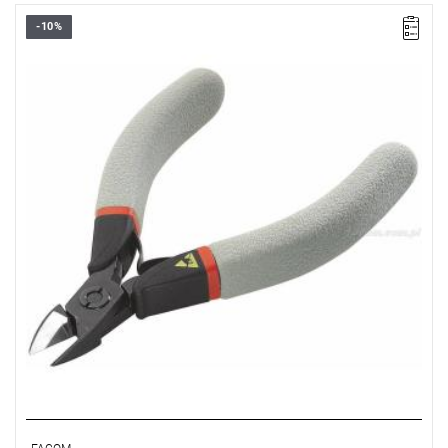
-10%
Ø Fe 30 HRc: 0,7 mm
Ø CuNi: 0,1 - 1,3 mm
Uchwyt odpadu
Masa: 65 g
Typ gwarancji:
E
(Bezpłatna wymiana produktu bez ograniczenia
w czasie)