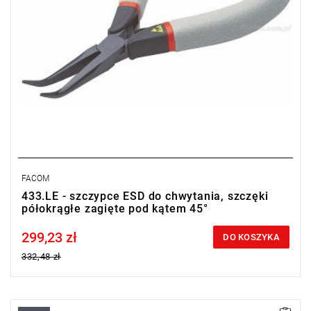
FACOM
433.LE - szczypce ESD do chwytania, szczęki
półokrągłe zagięte pod kątem 45°
299,23 zł
Price tax included
DO KOSZYKA
332,48 zł