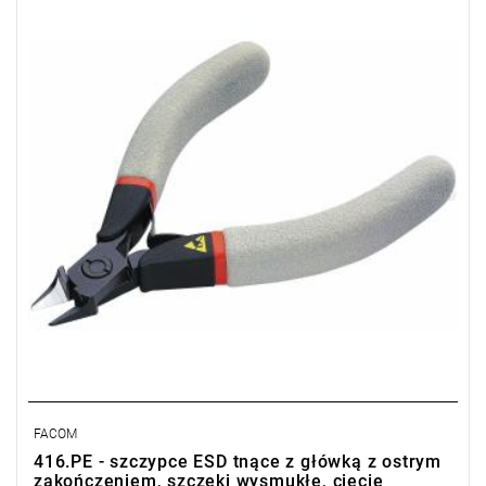
Ø CuNi: 0,1 - 0,8 mm
Masa: 65 g.
Typ gwarancji:
E
(Bezpłatna wymiana produktu bez ograniczenia
w czasie)
FACOM
416.PE - szczypce ESD tnące z główką z ostrym
zakończeniem, szczęki wysmukłe, cięcie