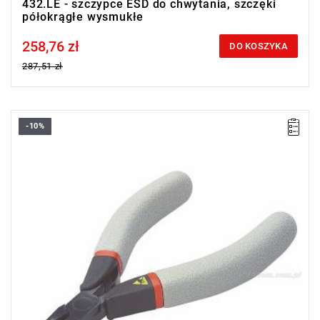
432.LE - szczypce ESD do chwytania, szczęki
półokrągłe wysmukłe
258,76 zł
Price tax included
DO KOSZYKA
287,51 zł
-10%
Masa: 70 g.
Typ gwarancji:
E
(Bezpłatna wymiana produktu bez ograniczenia
w czasie)