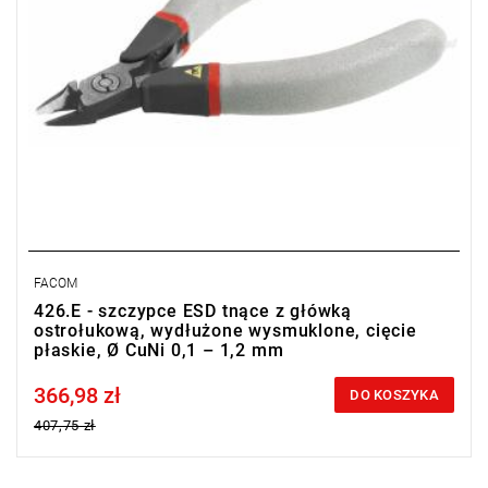
FACOM
426.E - szczypce ESD tnące z główką
ostrołukową, wydłużone wysmuklone, cięcie
płaskie, Ø CuNi 0,1 – 1,2 mm
366,98 zł
Price tax included
DO KOSZYKA
407,75 zł