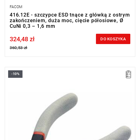
FACOM
416.12E - szczypce ESD tnące z główką z ostrym
zakończeniem, duża moc, cięcie półosiowe, Ø
CuNi 0,3 – 1,6 mm
324,48 zł
Price tax included
DO KOSZYKA
360,53 zł
-10%
Ø CuNi: 0,1 - 0,8 mm
Masa: 65 g.
Typ gwarancji:
E
(Bezpłatna wymiana produktu bez ograniczenia
w czasie)