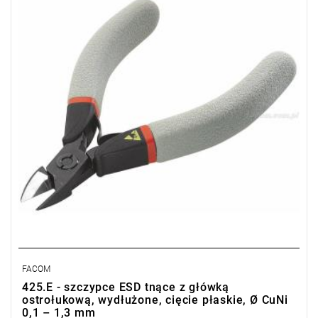
Typ gwarancji:
E
(Bezpłatna wymiana produktu bez ograniczenia
w czasie)
FACOM
425.E - szczypce ESD tnące z główką
ostrołukową, wydłużone, cięcie płaskie, Ø CuNi
0,1 – 1,3 mm