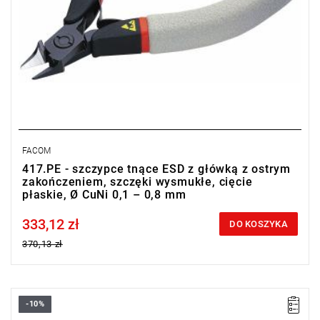
FACOM
417.PE - szczypce tnące ESD z główką z ostrym
zakończeniem, szczęki wysmukłe, cięcie
płaskie, Ø CuNi 0,1 – 0,8 mm
333,12 zł
Price tax included
DO KOSZYKA
370,13 zł
-10%
Ø Fe 30 HRc: 0,4 mm