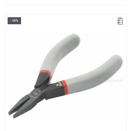
-10%
Masa: 75 g.
Typ gwarancji:
E
(Bezpłatna wymiana produktu bez ograniczenia
w czasie)