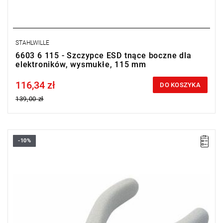
STAHLWILLE
6603 6 115 - Szczypce ESD tnące boczne dla
elektroników, wysmukłe, 115 mm
116,34 zł
Price tax included
DO KOSZYKA
139,00 zł
-10%
Masa: 70 g.
Typ gwarancji:
E
(Bezpłatna wymiana produktu bez ograniczenia
w czasie)