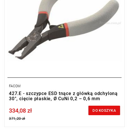
FACOM
427.E - szczypce ESD tnące z główką odchyloną
30°, cięcie płaskie, Ø CuNi 0,2 – 0,6 mm
334,08 zł
Price tax included
DO KOSZYKA
371,20 zł