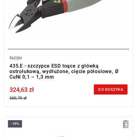
FACOM
435.E - szczypce ESD tnące z główką
ostrołukową, wydłużone, cięcie półosiowe, Ø
CuNi 0,1 – 1,3 mm
324,63 zł
Price tax included
DO KOSZYKA
360,70 zł
-10%
Ø CuNi: 0,1 - 1,3 mm
Masa: 65 g