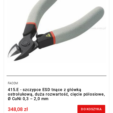
w czasie)
FACOM
415.E - szczypce ESD tnące z główką
ostrołukową, duża rozwartość, cięcie półosiowe,
Ø CuNi 0,3 – 2,0 mm
348,08 zł
Price tax included
DO KOSZYKA