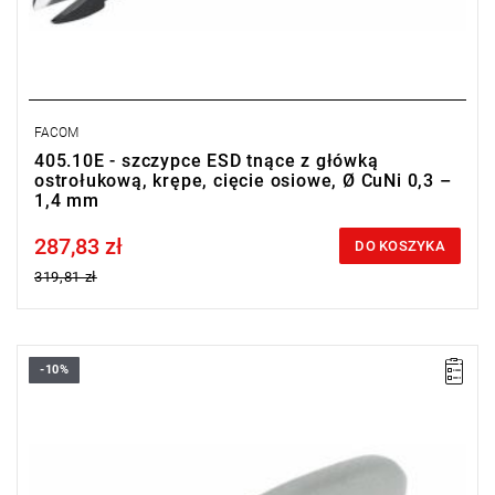
FACOM
405.10E - szczypce ESD tnące z główką
ostrołukową, krępe, cięcie osiowe, Ø CuNi 0,3 –
1,4 mm
287,83 zł
Price tax included
DO KOSZYKA
319,81 zł
-10%
Ø CuNi: 0,1 - 1,3 mm
Masa: 65 g
Typ gwarancji:
E
(Bezpłatna wymiana produktu bez ograniczenia
w czasie)