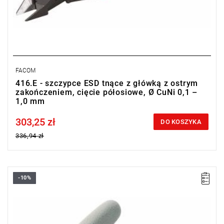
FACOM
416.E - szczypce ESD tnące z główką z ostrym
zakończeniem, cięcie półosiowe, Ø CuNi 0,1 –
1,0 mm
303,25 zł
Price tax included
DO KOSZYKA
336,94 zł
-10%
Ø Fe 30 HRc: 1,0 mm
Ø CuNi: 0,3 - 2,0 mm
Uchwyt odpadu
Masa: 105 g.
Typ gwarancji:
E
(Bezpłatna wymiana produktu bez ograniczenia