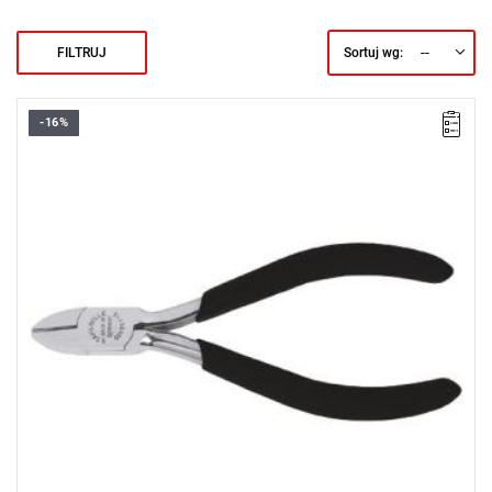
--
FILTRUJ
Sortuj wg:
-16%