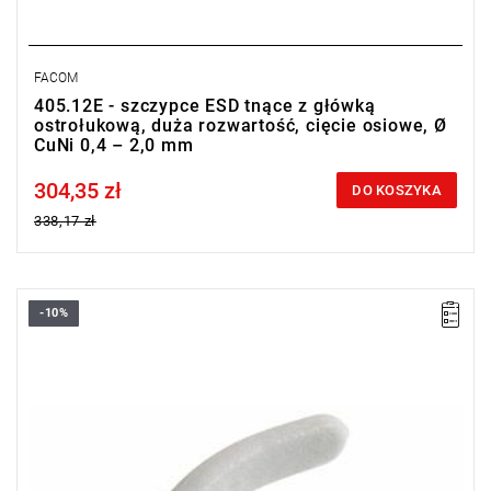
FACOM
405.12E - szczypce ESD tnące z główką
ostrołukową, duża rozwartość, cięcie osiowe, Ø
CuNi 0,4 – 2,0 mm
304,35 zł
Price tax included
DO KOSZYKA
338,17 zł
-10%
Ø CuNi: 0,1 - 1,2 mm
Masa: 65 g.
Typ gwarancji:
E
(Bezpłatna wymiana produktu bez ograniczenia
w czasie)