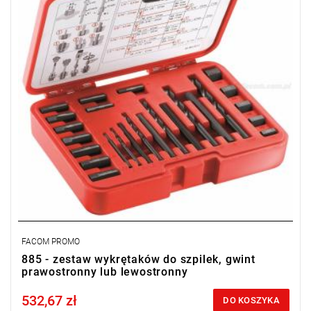
• Dostarczany w kasecie 165 x 130 x 25 mm.
• Masa: 0,540 kg.
Typ gwarancji:
L
FACOM PROMO
885 - zestaw wykrętaków do szpilek, gwint
prawostronny lub lewostronny
532,67 zł
Price tax included
DO KOSZYKA