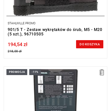
STAHLWILLE PROMO
901/5 T - Zestaw wykrętaków do śrub, M5 - M20
(5 szt.), 96710505
194,54 zł
Price tax included
DO KOSZYKA
218,00 zł
PROMOCJA
-11%