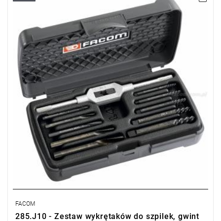
Wiertła: 285.4-5-6-8-11 - 285.F1-F2-F3-F4-F5.
Pakowanie: BP.102 + PL.464.
D min: 3 mm.
D max: 18 mm.
FACOM
285.J10 - Zestaw wykrętaków do szpilek, gwint