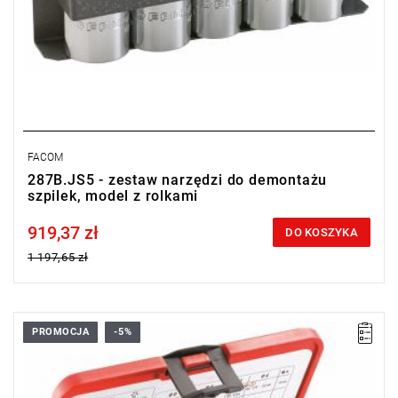
FACOM
287B.JS5 - zestaw narzędzi do demontażu
szpilek, model z rolkami
919,37 zł
Price tax included
DO KOSZYKA
1 197,65 zł
PROMOCJA
-5%
• Wykręcanie przez nawiercenie i osadzenie wykrętaka 6-
kątnego.
• Zakres: szpilki od Ø 6 do 14 mm.
• Gwint prawostronny lub lewostronny.