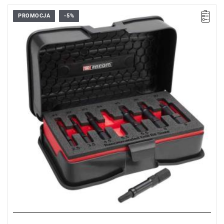
PROMOCJA
-5%
• Ilość elementów: 7
• Zakres zestawu: 2,5 mm - 9 mm
• Rozmiary: Ø 2,5 - 3,5 - 4,5 - 5,5 - 6,5 - 8 - 9 mm
• Wykrętaki ze stali węglowej S2 precyzyjnie obrobione, do użycia
na uszkodzonych elementach złącznych
• Opatentowana tuleja pozwala na łatwiejszy demontaż
wyciąganych szpilek
• Długość wykrętaków: 70 mm
• Dostarczany w kasecie BP.MBOXS