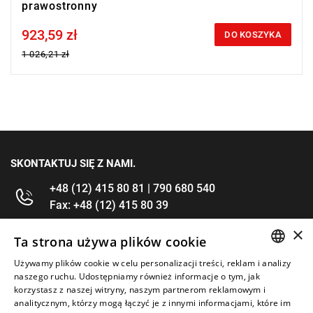
prawostronny
923,59 zł
Price tax included
DO KOSZYKA
1 026,21 zł
SKONTAKTUJ SIĘ Z NAMI.
+48 (12) 415 80 81 | 790 680 540
Fax: +48 (12) 415 80 39
×
kontakt@im-narzedzia.pl
Ta strona używa plików cookie
Używamy plików cookie w celu personalizacji treści, reklam i analizy
POLISH
INFORMACJE
naszego ruchu. Udostępniamy również informacje o tym, jak
korzystasz z naszej witryny, naszym partnerom reklamowym i
ENGLISH
analitycznym, którzy mogą łączyć je z innymi informacjami, które im
OFERTA