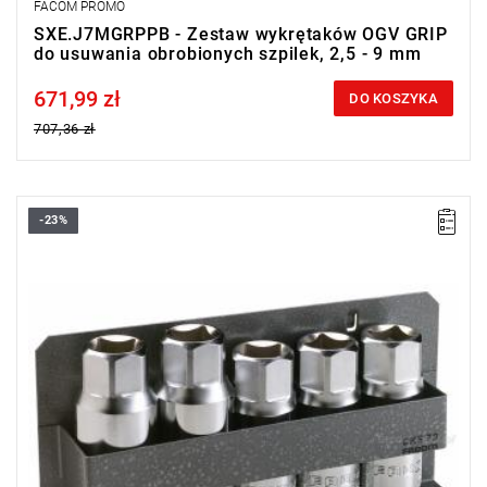
FACOM PROMO
SXE.J7MGRPPB - Zestaw wykrętaków OGV GRIP
do usuwania obrobionych szpilek, 2,5 - 9 mm
671,99 zł
Price tax included
DO KOSZYKA
707,36 zł
-23%
Wyprzedaż z magazynu. Pozostała 1 sztuka w promocji.
Wymiary: 155 x 175 x 35 mm.
Waga: 1.100 kg.