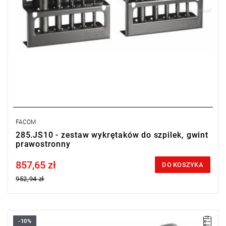
FACOM
285.JS10 - zestaw wykrętaków do szpilek, gwint
prawostronny
857,65 zł
Price tax included
DO KOSZYKA
952,94 zł
-10%
Wymiary: 204 x 122 x 52 mm.