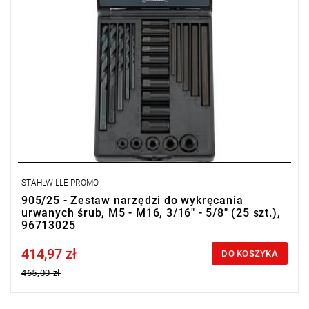
STAHLWILLE PROMO
905/25 - Zestaw narzędzi do wykręcania
urwanych śrub, M5 - M16, 3/16" - 5/8" (25 szt.),
96713025
414,97 zł
Price tax included
DO KOSZYKA
465,00 zł