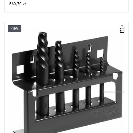
560,70 zł
-10%
Wymiary: 100 x 90 x 25.
Wiertła: 285.4-5-6-8-11.
Pakowanie: CKS.25A.
D min: 3 mm.
D max: 18 mm.