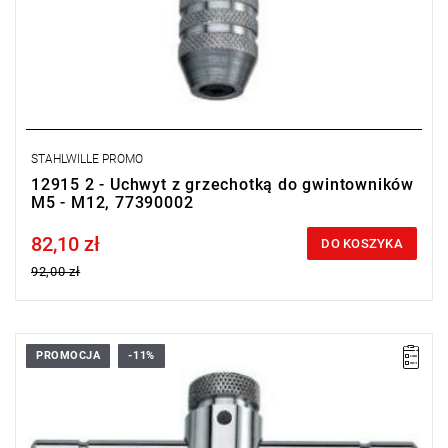
STAHLWILLE PROMO
12915 2 - Uchwyt z grzechotką do gwintowników
M5 - M12, 77390002
82,10 zł
Price tax included
DO KOSZYKA
92,00 zł
PROMOCJA
-11%