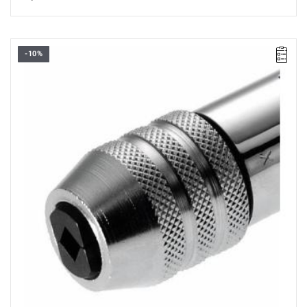
-10%
Zestaw szczęki i sprężyna.
830A.5RN, do uchwytów do narzędzi 830A.5 i 830A.5L.
830A.10RN, do uchwytów do narzędzi 830A.10 i 830A.10L.
Masa: 15 g.
Typ gwarancji:
L