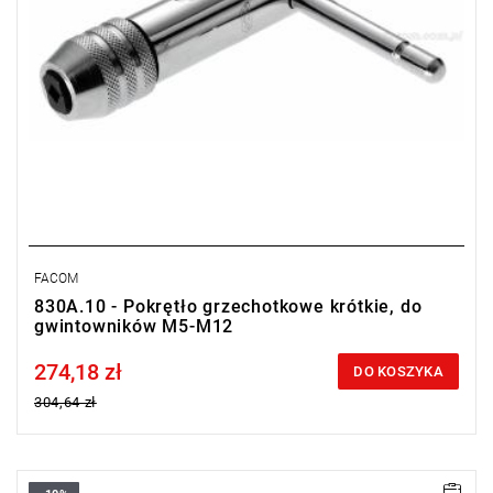
FACOM
830A.10 - Pokrętło grzechotkowe krótkie, do
gwintowników M5-M12
274,18 zł
Price tax included
DO KOSZYKA
304,64 zł