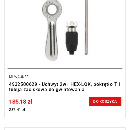
MILWAUKEE
4932500629 - Uchwyt 2w1 HEX-LOK, pokrętło T i
tuleja zaciskowa do gwintowania
185,18 zł
Price tax included
DO KOSZYKA
237,41 zł