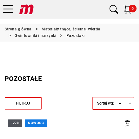
0
Strona główna
Materiały tnące, ścierne, wiertła
Gwintowniki i narzynki
Pozostałe
POZOSTAŁE
--
FILTRUJ
Sortuj wg:
-22%
NOWOŚĆ