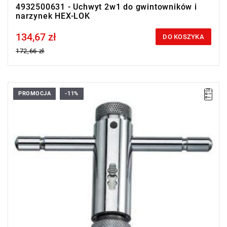
4932500631 - Uchwyt 2w1 do gwintowników i
narzynek HEX-LOK
134,67 zł
Price tax included
DO KOSZYKA
172,66 zł
PROMOCJA
-11%