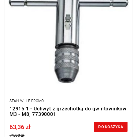
STAHLWILLE PROMO
12915 1 - Uchwyt z grzechotką do gwintowników
M3 - M8, 77390001
63,36 zł
Price tax included
DO KOSZYKA
71,00 zł