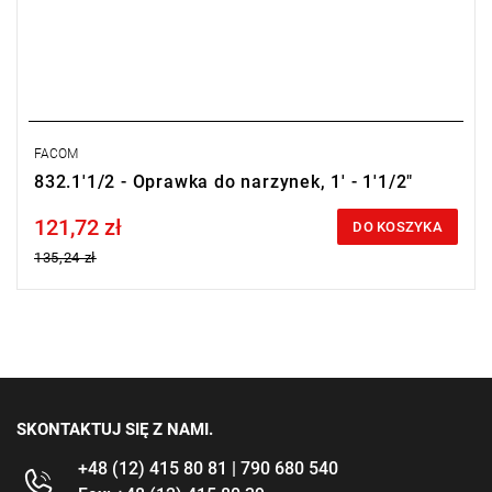
FACOM
832.1'1/2 - Oprawka do narzynek, 1' - 1'1/2"
121,72 zł
Price tax included
DO KOSZYKA
135,24 zł
SKONTAKTUJ SIĘ Z NAMI.
+48 (12) 415 80 81 | 790 680 540