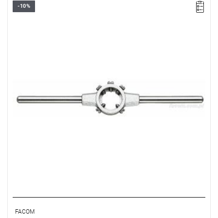
-10%
Długość: 220 mm,
Waga: 0,115 kg.
Typ gwarancji:
E
(Bezpłatna wymiana produktu bez ograniczenia
w czasie)
FACOM