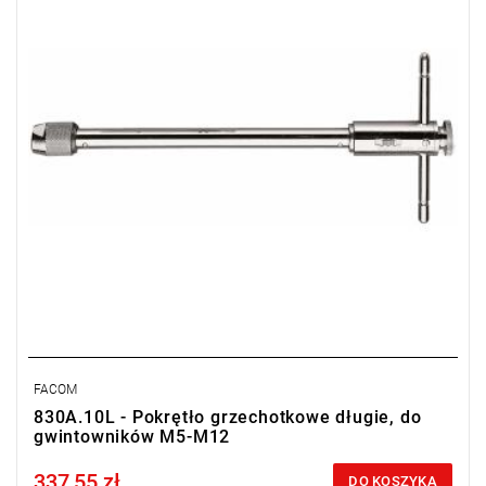
FACOM
830A.10L - Pokrętło grzechotkowe długie, do
gwintowników M5-M12
337,55 zł
Price tax included
DO KOSZYKA