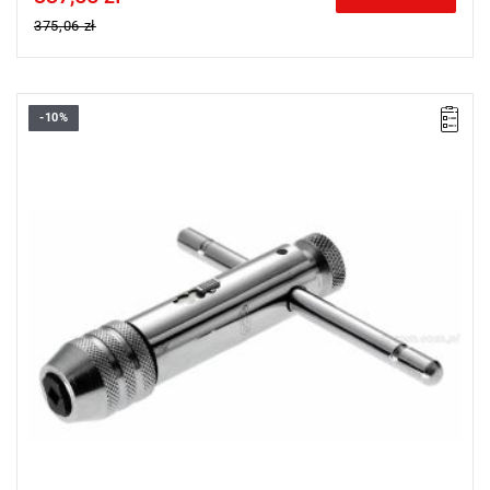
375,06 zł
-10%
Długość: 85 mm,
Waga: 0,165 kg.
Typ gwarancji:
E
(Bezpłatna wymiana produktu bez ograniczenia
w czasie)