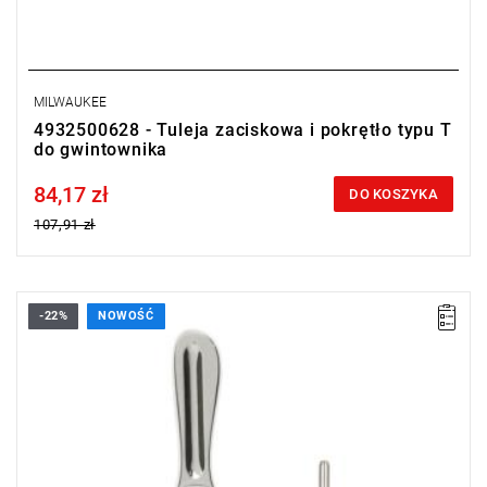
MILWAUKEE
4932500628 - Tuleja zaciskowa i pokrętło typu T
do gwintownika
84,17 zł
Price tax included
DO KOSZYKA
107,91 zł
-22%
NOWOŚĆ