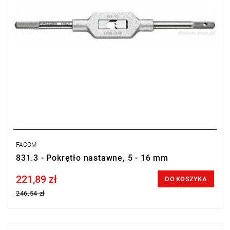
FACOM
831.3 - Pokrętło nastawne, 5 - 16 mm
221,89 zł
Price tax included
DO KOSZYKA
246,54 zł