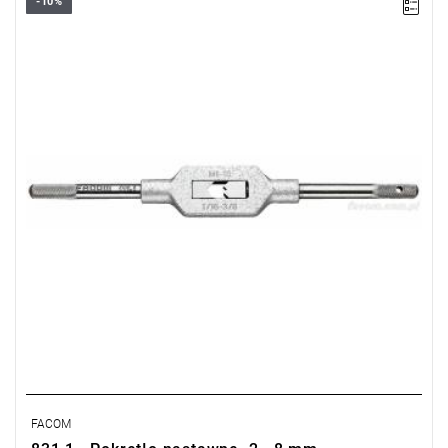
-10%
Długość: 180 mm,
Waga: 0,1 kg.
Typ gwarancji:
E
(Bezpłatna wymiana produktu bez ograniczenia
w czasie)
FACOM