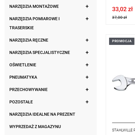
NARZĘDZIA MONTAŻOWE
33,02 zł
Price tax in
37,00 zł
NARZĘDZIA POMIAROWE I
TRASERSKIE
NARZĘDZIA RĘCZNE
PROMOCJA
Konstrukcja
stabilna, sm
NARZĘDZIA SPECJALISTYCZNE
konstrukcja
wysoka wyt
OŚWIETLENIE
podwójnemu
powierzchni
zaokrąglo
PNEUMATYKA
wyjątkowo 
kuta matry
PRZECHOWYWANIE
kąpieli olej
stal stopo
POZOSTAŁE
DIN 3110, 
NARZĘDZIA IDEALNE NA PREZENT
WYPRZEDAŻ Z MAGAZYNU
STAHLWILLE