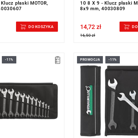
- Klucz płaski MOTOR,
10 8 X 9 - Klucz płaski 
40030607
8x9 mm, 40030809
14,72 zł
cluded
Price tax included
DO KOSZYKA
DO
16,50 zł
-11%
PROMOCJA
-11%