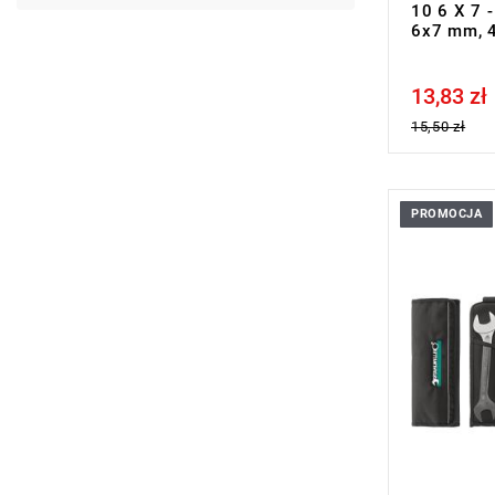
10 6 X 7 
6x7 mm, 
13,83 zł
Price tax in
15,50 zł
PROMOCJA