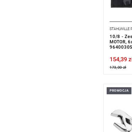
STAHLWILLE
10/8 - Ze
MOTOR, 6x
9640030
154,39 z
Price tax in
173,00 zł
PROMOCJA
• Rozmiar:
• Długość:
• Wersja G 
- Oszczędno
regulacja r
pomocą pok