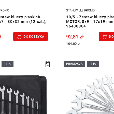
 PROMO
STAHLWILLE PROMO
estaw kluczy płaskich
10/5 - Zestaw kluczy pła
7 - 30x32 mm (12 szt.),
MOTOR, 8x9 - 17x19 mm (
6
96400304
ł
92,81 zł
cluded
Price tax included
DO KOSZYKA
DO
104,00 zł
-11%
PROMOCJA
-11%