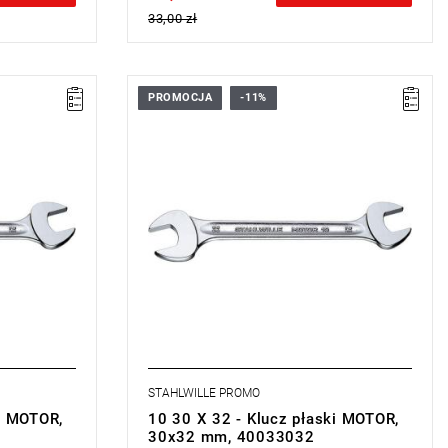
33,00 zł
PROMOCJA
-11%
zęk 15°
Konstrukcja prosta, pozycja szczęk 15°
ntna
stabilna, smukła i lekka inteligentna
konstrukcja
e dzięki
wysoka wytrzymałość na zginanie dzięki
u T
podwójnemu uchwytowi o profilu T
y dzięki
powierzchnia przyjazna dla skóry dzięki
TAHLWILLE
zaokrąglonemu wykończeniu STAHLWILLE
 trwałe
wyjątkowo sprężysta, wyjątkowo trwała
łodzone w
kuta matrycowo, hartowana i chłodzona w
kąpieli olejowej
stal stopowa chromowa, chromowana
DIN 3110, ISO 10102.
STAHLWILLE PROMO
ki MOTOR,
10 30 X 32 - Klucz płaski MOTOR,
30x32 mm, 40033032