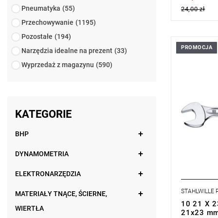
Pneumatyka
(55)
24,00 zł
Przechowywanie
(1195)
Pozostałe
(194)
PROMOCJA
Narzędzia idealne na prezent
(33)
Konstrukcja
stabilna, sm
Wyprzedaż z magazynu
(590)
konstrukcja
wysoka wyt
podwójnemu
powierzchni
zaokrąglo
KATEGORIE
wyjątkowo 
kuta matry
kąpieli olej
BHP
stal stopo
DIN 3110, 
DYNAMOMETRIA
ELEKTRONARZĘDZIA
STAHLWILLE
MATERIAŁY TNĄCE, ŚCIERNE,
10 21 X 2
WIERTŁA
21x23 mm