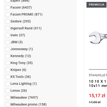
Expert
(886)
PROMOCJA
Konstrukcja
Facom
(6437)
stabilna, sm
Facom PROMO
(871)
konstrukcja
wysoka wyt
Gedore
(293)
podwójnemu
Ingersoll Rand
(411)
powierzchni
zaokrąglo
Irwin
(37)
wyjątkowo 
kuta matry
JBM
(3)
kąpieli olej
Jonnesway
(1)
stal stopo
DIN 3110, 
Kennedy
(12)
King Tony
(35)
Knipex
(6)
STAHLWILLE
KS Tools
(36)
10 10 X 1
Lena Lighting
(1)
10x11 mm
Lenox
(26)
15,17 zł
Price tax in
Milwaukee
(7697)
17,00 zł
Milwaukee promo
(158)