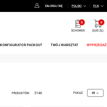
ZALOGUJ SIĘ
POLSKI
PLN
0
0
SCHOWEK
(0,00 ZŁ)
KONFIGURATOR PACKOUT
TWÓJ WARSZTAT
WYPRZEDAŻ
2146
POKAŻ:
48
PRODUKTÓW: