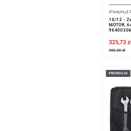
STAHLWILLE
10/12 - Z
MOTOR, 6x
9640030
325,73 z
Price tax in
365,00 zł
PROMOCJA