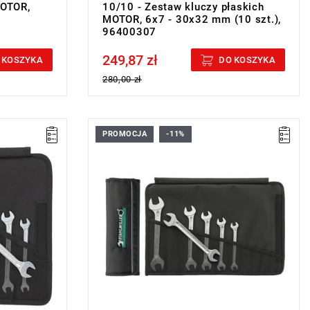
MOTOR,
10/10 - Zestaw kluczy płaskich
MOTOR, 6x7 - 30x32 mm (10 szt.),
96400307
249,87 zł
Price tax included
 KOSZYKA
DO KOSZYKA
280,00 zł
PROMOCJA
-11%