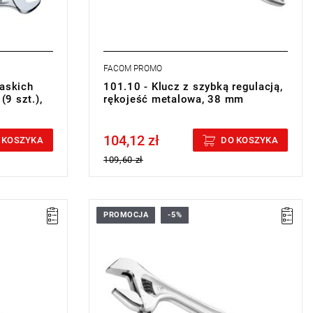
FACOM PROMO
łaskich
101.10 - Klucz z szybką regulacją,
9 szt.),
rękojeść metalowa, 38 mm
104,12 zł
Price tax included
 KOSZYKA
DO KOSZYKA
109,60 zł
PROMOCJA
-5%
• Rozmiar: 41 mm
• Długość: 300 mm