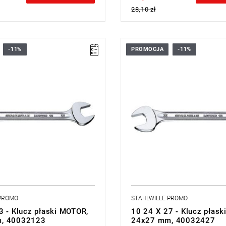
28,10 zł
-11%
PROMOCJA
-11%
 prosta, pozycja szczęk 15°
Konstrukcja prosta, pozycja szc
ukła i lekka inteligentna
stabilna, smukła i lekka intelige
konstrukcja
rzymałość na zginanie dzięki
wysoka wytrzymałość na zginani
 uchwytowi o profilu T
podwójnemu uchwytowi o profil
a przyjazna dla skóry dzięki
powierzchnia przyjazna dla skór
nemu wykończeniu STAHLWILLE
zaokrąglonemu wykończeniu S
sprężysta, wyjątkowo trwała
wyjątkowo sprężyste, wyjątkowo
cowo, hartowana i chłodzona w
kute matrycowo, hartowane i ch
owej
kąpieli olejowej
wa chromowa, chromowana
Chromowana stal stopowa
ISO 10102.
DIN 3110, ISO 10102.
 PROMO
STAHLWILLE PROMO
3 - Klucz płaski MOTOR,
10 24 X 27 - Klucz płas
, 40032123
24x27 mm, 40032427