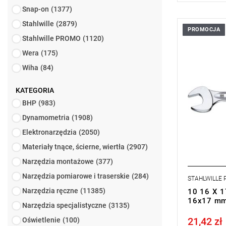
Snap-on
(1377)
Stahlwille
(2879)
PROMOCJA
Konstrukcja
Stahlwille PROMO
(1120)
stabilna, sm
konstrukcja
Wera
(175)
wysoka wyt
Wiha
(84)
podwójnemu
powierzchni
zaokrąglo
KATEGORIA
wyjątkowo 
BHP
(983)
kuta matry
kąpieli olej
Dynamometria
(1908)
stal stopo
Elektronarzędzia
(2050)
DIN 3110, 
Materiały tnące, ścierne, wiertła
(2907)
Narzędzia montażowe
(377)
Narzędzia pomiarowe i traserskie
(284)
STAHLWILLE
Narzędzia ręczne
(11385)
10 16 X 1
16x17 mm
Narzędzia specjalistyczne
(3135)
21,42 zł
Oświetlenie
(100)
Price tax in