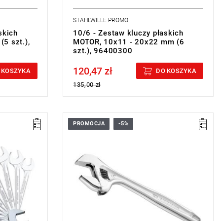
STAHLWILLE PROMO
skich
10/6 - Zestaw kluczy płaskich
5 szt.),
MOTOR, 10x11 - 20x22 mm (6
szt.), 96400300
120,47 zł
Price tax included
 KOSZYKA
DO KOSZYKA
135,00 zł
PROMOCJA
-5%
• Rozmiar: 38 mm
• Długość: 254 mm