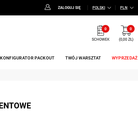
ZALOGUJ SIĘ
POLSKI
PLN
0
0
SCHOWEK
(0,00 ZŁ)
KONFIGURATOR PACKOUT
TWÓJ WARSZTAT
WYPRZEDAŻ
MENTOWE