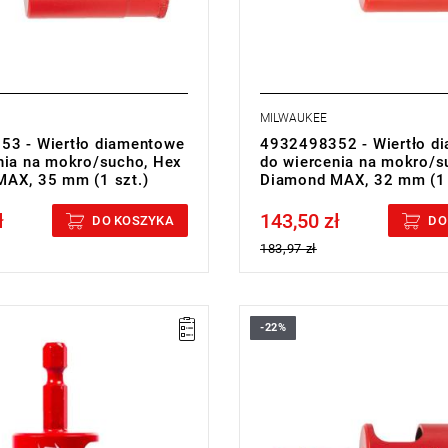
MILWAUKEE
3 - Wiertło diamentowe
4932498352 - Wiertło d
nia na mokro/sucho, Hex
do wiercenia na mokro/s
AX, 35 mm (1 szt.)
Diamond MAX, 32 mm (1 
ł
143,50 zł
cluded
Price tax included
DO KOSZYKA
DO
183,97 zł
-22%