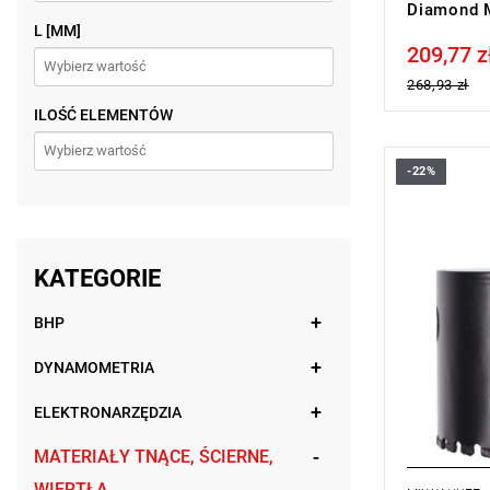
Diamond M
L [MM]
209,77 z
Price tax in
268,93 zł
ILOŚĆ ELEMENTÓW
-22%
KATEGORIE
BHP
DYNAMOMETRIA
ELEKTRONARZĘDZIA
MATERIAŁY TNĄCE, ŚCIERNE,
WIERTŁA