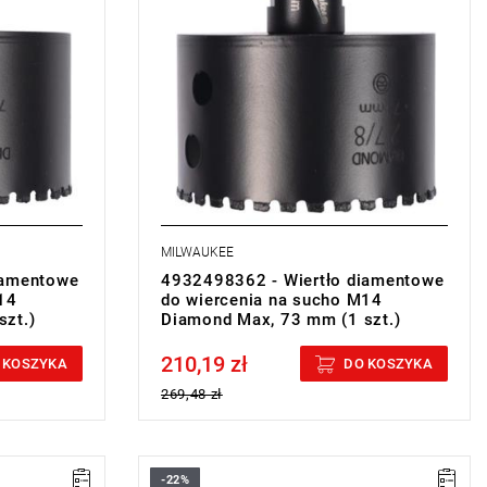
MILWAUKEE
iamentowe
4932498362 - Wiertło diamentowe
14
do wiercenia na sucho M14
zt.)
Diamond Max, 73 mm (1 szt.)
210,19 zł
Price tax included
 KOSZYKA
DO KOSZYKA
269,48 zł
-22%