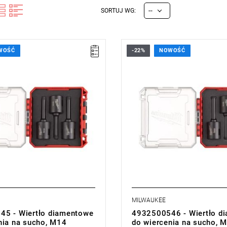
--
SORTUJ WG:
WOŚĆ
-22%
NOWOŚĆ
MILWAUKEE
5 - Wiertło diamentowe
4932500546 - Wiertło d
nia na sucho, M14
do wiercenia na sucho, 