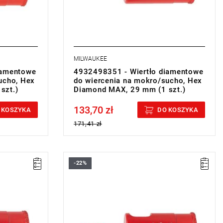
MILWAUKEE
iamentowe
4932498351 - Wiertło diamentowe
ucho, Hex
do wiercenia na mokro/sucho, Hex
szt.)
Diamond MAX, 29 mm (1 szt.)
133,70 zł
Price tax included
 KOSZYKA
DO KOSZYKA
171,41 zł
-22%