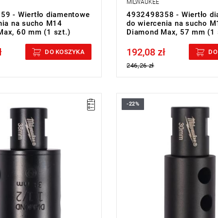
MILWAUKEE
9 - Wiertło diamentowe
4932498358 - Wiertło d
nia na sucho M14
do wiercenia na sucho M
ax, 60 mm (1 szt.)
Diamond Max, 57 mm (1 s
ł
192,08 zł
cluded
Price tax included
DO KOSZYKA
DO
246,26 zł
-22%