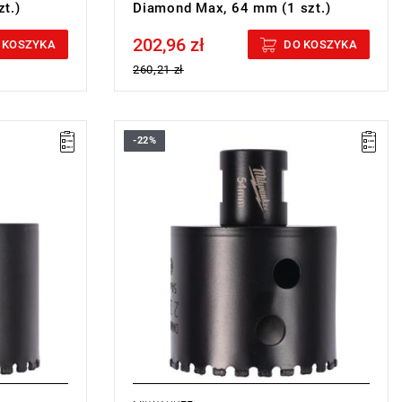
t.)
Diamond Max, 64 mm (1 szt.)
202,96 zł
Price tax included
 KOSZYKA
DO KOSZYKA
260,21 zł
-22%