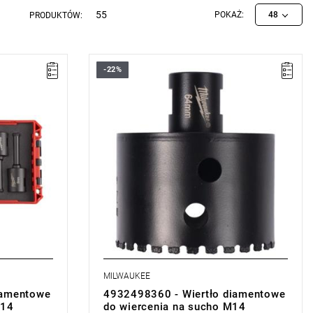
55
POKAŻ:
48
PRODUKTÓW:
-22%
MILWAUKEE
iamentowe
4932498360 - Wiertło diamentowe
M14
do wiercenia na sucho M14