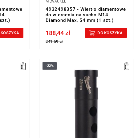
MILWAUKEE
iamentowe
4932498357 - Wiertło diamentowe
14
do wiercenia na sucho M14
zt.)
Diamond Max, 54 mm (1 szt.)
188,44 zł
Price tax included
 KOSZYKA
DO KOSZYKA
241,59 zł
-22%