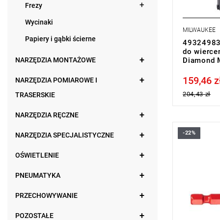
Frezy
Wycinaki
MILWAUKEE
Papiery i gąbki ścierne
493249835
do wierce
NARZĘDZIA MONTAŻOWE
Diamond M
159,46 z
Price tax in
NARZĘDZIA POMIAROWE I
204,43 zł
TRASERSKIE
NARZĘDZIA RĘCZNE
-22%
NARZĘDZIA SPECJALISTYCZNE
OŚWIETLENIE
PNEUMATYKA
PRZECHOWYWANIE
POZOSTAŁE