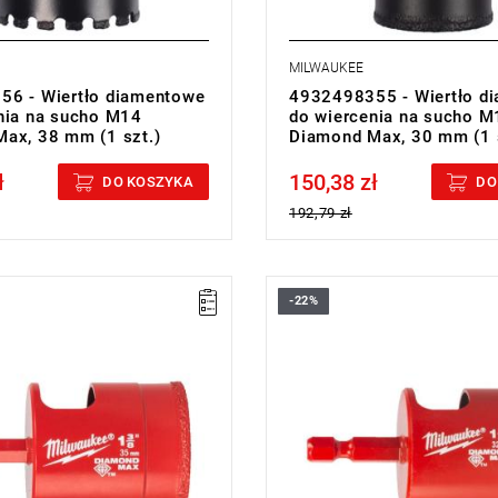
MILWAUKEE
6 - Wiertło diamentowe
4932498355 - Wiertło d
nia na sucho M14
do wiercenia na sucho M
ax, 38 mm (1 szt.)
Diamond Max, 30 mm (1 s
ł
150,38 zł
cluded
Price tax included
DO KOSZYKA
DO
192,79 zł
-22%