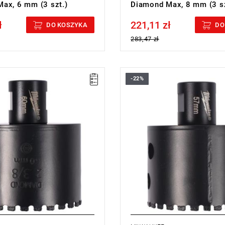
ax, 6 mm (3 szt.)
Diamond Max, 8 mm (3 sz
ł
221,11 zł
cluded
Price tax included
DO KOSZYKA
DO
283,47 zł
-22%