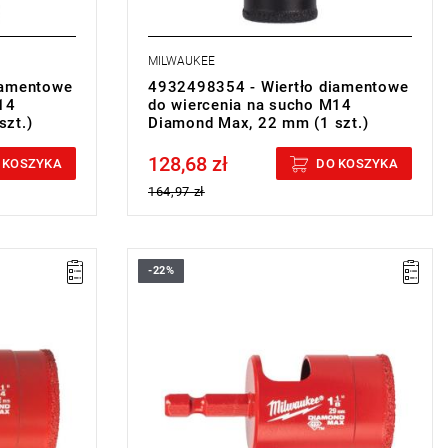
MILWAUKEE
iamentowe
4932498354 - Wiertło diamentowe
14
do wiercenia na sucho M14
zt.)
Diamond Max, 22 mm (1 szt.)
128,68 zł
Price tax included
 KOSZYKA
DO KOSZYKA
164,97 zł
-22%