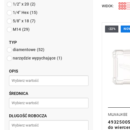
1/2" x 20
(2)
WIDOK:
1/4" Hex
(15)
5/8" x 18
(7)
M14
(29)
-22%
NO
TYP
diamentowe
(52)
narzędzie wypychające
(1)
OPIS
ŚREDNICA
MILWAUKEE
DŁUGOŚĆ ROBOCZA
493250054
do wierce