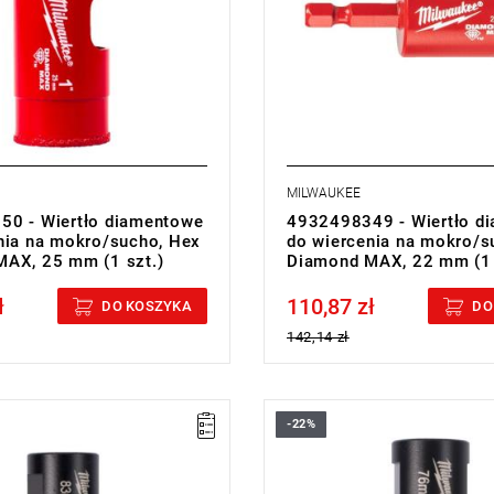
MILWAUKEE
0 - Wiertło diamentowe
4932498349 - Wiertło d
nia na mokro/sucho, Hex
do wiercenia na mokro/s
AX, 25 mm (1 szt.)
Diamond MAX, 22 mm (1 
ł
110,87 zł
cluded
Price tax included
DO KOSZYKA
DO
142,14 zł
-22%