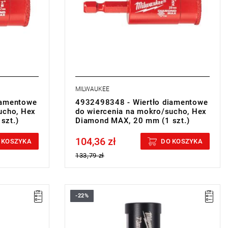
MILWAUKEE
iamentowe
4932498348 - Wiertło diamentowe
ucho, Hex
do wiercenia na mokro/sucho, Hex
szt.)
Diamond MAX, 20 mm (1 szt.)
104,36 zł
Price tax included
 KOSZYKA
DO KOSZYKA
133,79 zł
-22%