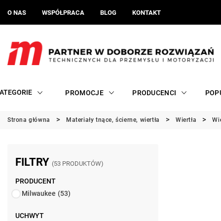
O NAS
WSPÓŁPRACA
BLOG
KONTAKT
ATEGORIE
PROMOCJE
PRODUCENCI
POP
Strona główna
Materiały tnące, ścierne, wiertła
Wiertła
Wi
FILTRY
(53 PRODUKTÓW)
PRODUCENT
Milwaukee
(53)
UCHWYT