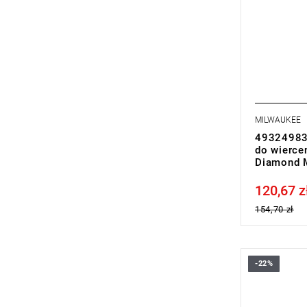
MILWAUKEE
493249835
do wierce
Diamond M
120,67 z
Price tax in
154,70 zł
-22%