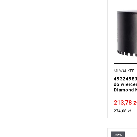
MILWAUKEE
493249836
do wierce
Diamond M
213,78 z
Price tax in
274,08 zł
-22%