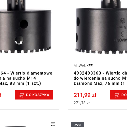
MILWAUKEE
4 - Wiertło diamentowe
4932498363 - Wiertło d
nia na sucho M14
do wiercenia na sucho M
ax, 83 mm (1 szt.)
Diamond Max, 76 mm (1 s
ł
211,99 zł
cluded
Price tax included
DO KOSZYKA
DO
271,78 zł
-22%