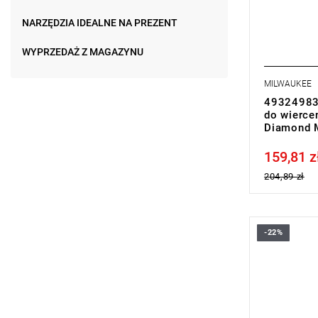
NARZĘDZIA IDEALNE NA PREZENT
WYPRZEDAŻ Z MAGAZYNU
MILWAUKEE
493249835
do wierce
Diamond M
159,81 z
Price tax in
204,89 zł
-22%