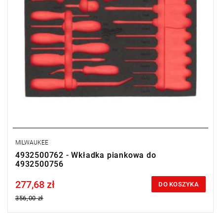
MILWAUKEE
4932500762 - Wkładka piankowa do
4932500756
277,68 zł
Price tax included
DO KOSZYKA
356,00 zł