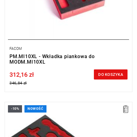
FACOM
PM.MI10XL - Wkładka piankowa do
MODM.MI10XL
312,16 zł
Price tax included
DO KOSZYKA
346,84 zł
-10%
NOWOŚĆ