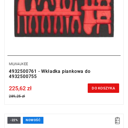
MILWAUKEE
4932500761 - Wkładka piankowa do
4932500755
225,62 zł
Price tax included
DO KOSZYKA
289,25 zł
-22%
NOWOŚĆ