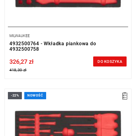
MILWAUKEE
4932500764 - Wkładka piankowa do
4932500758
326,27 zł
Price tax included
DO KOSZYKA
418,30 zł
-22%
NOWOŚĆ