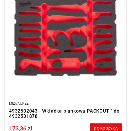
MILWAUKEE
4932502043 - Wkładka piankowa PACKOUT™ do
4932501878
173,36 zł
Price tax included
DO KOSZYKA