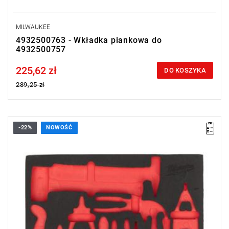
MILWAUKEE
4932500763 - Wkładka piankowa do
4932500757
225,62 zł
Price tax included
DO KOSZYKA
289,25 zł
-22%
NOWOŚĆ