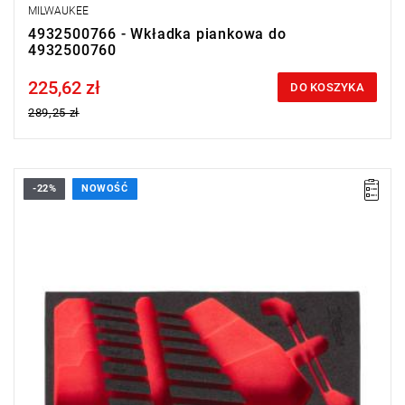
MILWAUKEE
4932500766 - Wkładka piankowa do
4932500760
225,62 zł
Price tax included
DO KOSZYKA
289,25 zł
-22%
NOWOŚĆ