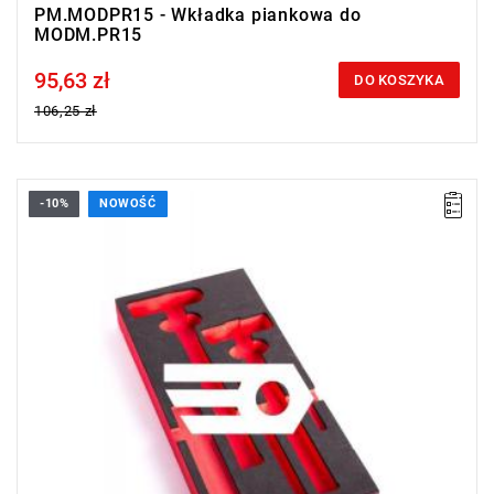
PM.MODPR15 - Wkładka piankowa do
MODM.PR15
95,63 zł
Price tax included
DO KOSZYKA
106,25 zł
-10%
NOWOŚĆ