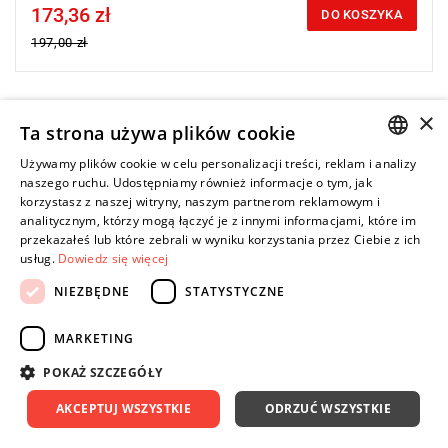
173,36 zł
Price tax included
DO KOSZYKA
197,00 zł
×
-12%
NOWOŚĆ
Ta strona używa plików cookie
Używamy plików cookie w celu personalizacji treści, reklam i analizy
POLISH
naszego ruchu. Udostępniamy również informacje o tym, jak
korzystasz z naszej witryny, naszym partnerom reklamowym i
ENGLISH
analitycznym, którzy mogą łączyć je z innymi informacjami, które im
przekazałeś lub które zebrali w wyniku korzystania przez Ciebie z ich
usług.
Dowiedz się więcej
NIEZBĘDNE
STATYSTYCZNE
MARKETING
POKAŻ SZCZEGÓŁY
AKCEPTUJ WSZYSTKIE
ODRZUĆ WSZYSTKIE