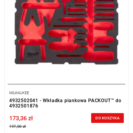
MILWAUKEE
4932502041 - Wkładka piankowa PACKOUT™ do
4932501876
173,36 zł
Price tax included
DO KOSZYKA
197,00 zł