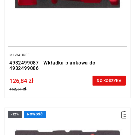
MILWAUKEE
4932499087 - Wkładka piankowa do
4932499086
126,84 zł
Price tax included
DO KOSZYKA
162,61 zł
-12%
NOWOŚĆ