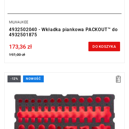
MILWAUKEE
4932502040 - Wkładka piankowa PACKOUT™ do
4932501875
173,36 zł
Price tax included
DO KOSZYKA
197,00 zł
-12%
NOWOŚĆ