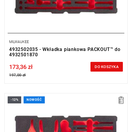
MILWAUKEE
4932502035 - Wkładka piankowa PACKOUT™ do
4932501870
173,36 zł
Price tax included
DO KOSZYKA
197,00 zł
-12%
NOWOŚĆ