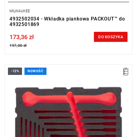
MILWAUKEE
4932502034 - Wkładka piankowa PACKOUT™ do
4932501869
173,36 zł
Price tax included
DO KOSZYKA
197,00 zł
-12%
NOWOŚĆ