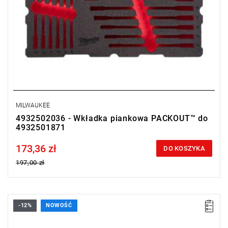
MILWAUKEE
4932502036 - Wkładka piankowa PACKOUT™ do
4932501871
173,36 zł
Price tax included
DO KOSZYKA
197,00 zł
-12%
NOWOŚĆ