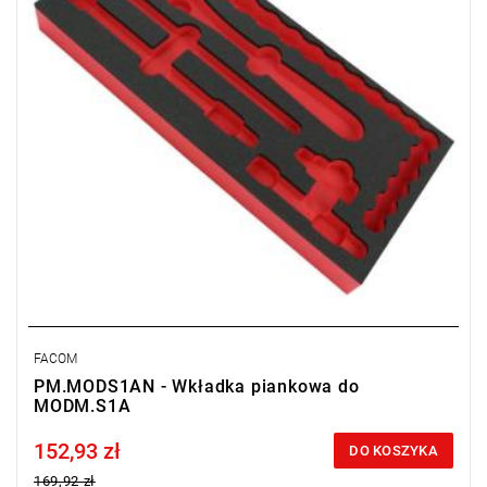
FACOM
PM.MODS1AN - Wkładka piankowa do
MODM.S1A
152,93 zł
Price tax included
DO KOSZYKA
169,92 zł