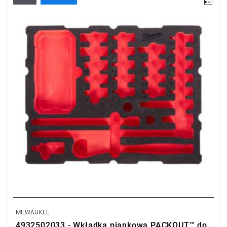
MILWAUKEE
4932502033 - Wkładka piankowa PACKOUT™ do