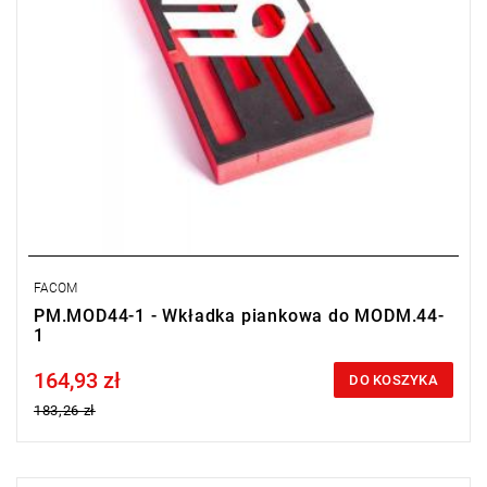
FACOM
PM.MOD44-1 - Wkładka piankowa do MODM.44-
1
164,93 zł
Price tax included
DO KOSZYKA
183,26 zł