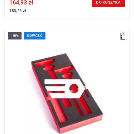
164,93 zł
Price tax included
DO KOSZYKA
183,26 zł
-10%
NOWOŚĆ