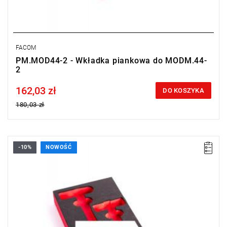
FACOM
PM.MOD44-2 - Wkładka piankowa do MODM.44-
2
162,03 zł
Price tax included
DO KOSZYKA
180,03 zł
-10%
NOWOŚĆ