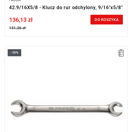
FACOM
42.9/16X5/8 - Klucz do rur odchylony, 9/16"x5/8"
136,13 zł
Price tax included
DO KOSZYKA
151,26 zł
-10%
Rozmiar: 11/16"x3/4",
Długość: 215 mm
Typ gwarancji:
E
(Bezpłatna wymiana produktu bez ograniczenia
w czasie)