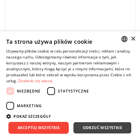
×
Ta strona używa plików cookie
FACOM
Używamy plików cookie w celu personalizacji treści, reklam i analizy
42.11/16X3/4 - Klucz do rur odchylony,
POLISH
naszego ruchu. Udostępniamy również informacje o tym, jak
11/16"x3/4"
korzystasz z naszej witryny, naszym partnerom reklamowym i
ENGLISH
analitycznym, którzy mogą łączyć je z innymi informacjami, które im
146,69 zł
Price tax included
DO KOSZYKA
przekazałeś lub które zebrali w wyniku korzystania przez Ciebie z ich
usług.
Dowiedz się więcej
162,99 zł
NIEZBĘDNE
STATYSTYCZNE
MARKETING
-10%
Rozmiar: 27 mm,
POKAŻ SZCZEGÓŁY
Długość: 325 mm.
Typ gwarancji:
E
(Bezpłatna wymiana produktu bez ograniczenia
AKCEPTUJ WSZYSTKIE
ODRZUĆ WSZYSTKIE
w czasie)