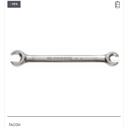
-10%
Rozmiar: 36x41 mm,
Długość: 320 mm
Typ gwarancji:
E
(Bezpłatna wymiana produktu bez ograniczenia
w czasie)
FACOM