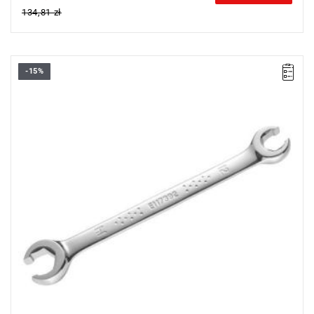
134,81 zł
-15%
A [mm]: 19
A1 [mm]: 22
B [mm]: 33,4
B1 [mm]: 38.4
C [mm]: 13
C1 [mm]: 14
D [mm]: 15
D1 [mm]: 17
L [mm]: 228
Waga [g]: 229