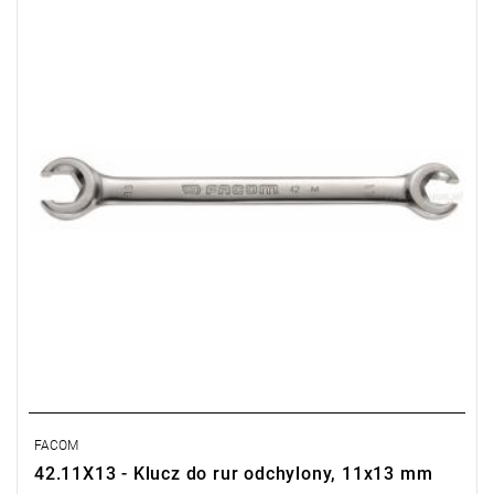
Długość: 175 mm
Typ gwarancji:
E
(Bezpłatna wymiana produktu bez ograniczenia
w czasie)
FACOM
42.11X13 - Klucz do rur odchylony, 11x13 mm