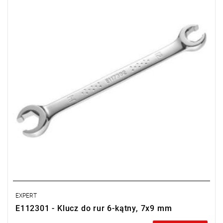
B [mm]: 17,8
B1 [mm]: 19,3
C [mm]: 6,5
C1 [mm]: 7,5
D [mm]: 6
D1 [mm]: 6,5
L [mm]: 139
Waga [g]: 41
EXPERT
E112301 - Klucz do rur 6-kątny, 7x9 mm