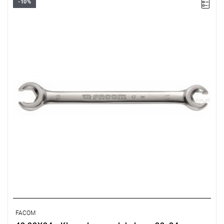
-10%
Rozmiar: 22x24 mm,
Długość: 245 mm
Typ gwarancji:
E
(Bezpłatna wymiana produktu bez ograniczenia
w czasie)
FACOM