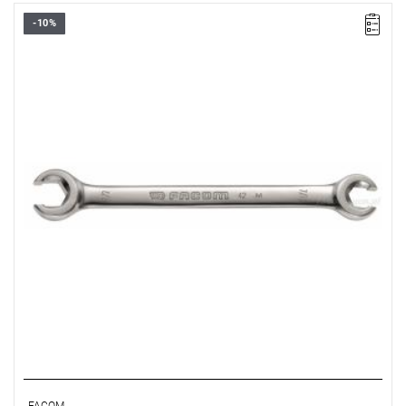
-10%
Rozmiar: 9/16"x5/8",
Długość: 197 mm
Typ gwarancji:
E
(Bezpłatna wymiana produktu bez ograniczenia
w czasie)