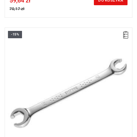
59,64 zł
DO KOSZYKA
70,17 zł
-15%
A [mm]: 11
A1 [mm]: 13
B [mm]: 22,8
B1 [mm]: 25,3
C [mm]: 6,5
C1 [mm]: 7,5
D [mm]: 6
D1 [mm]: 7
L [mm]: 174
Waga [g]: 82