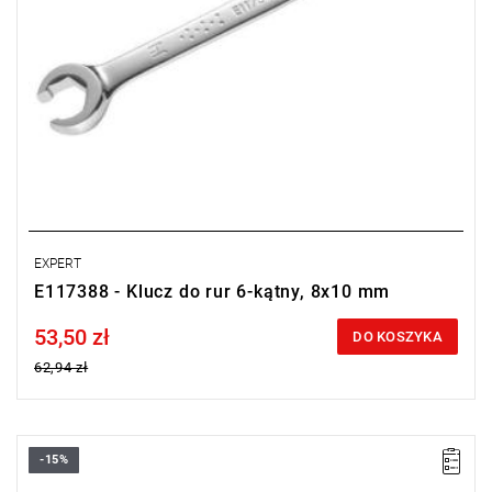
EXPERT
E117388 - Klucz do rur 6-kątny, 8x10 mm
53,50 zł
Price tax included
DO KOSZYKA
62,94 zł
-15%
A [mm]: 4
A1 [mm]: 5