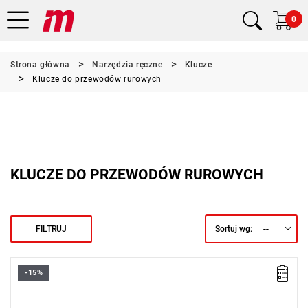
0
Strona główna
Narzędzia ręczne
Klucze
Klucze do przewodów rurowych
KLUCZE DO PRZEWODÓW RUROWYCH
--
FILTRUJ
Sortuj wg:
-15%
A [mm]: 24
A1 [mm]: 27
B [mm]: 42,4