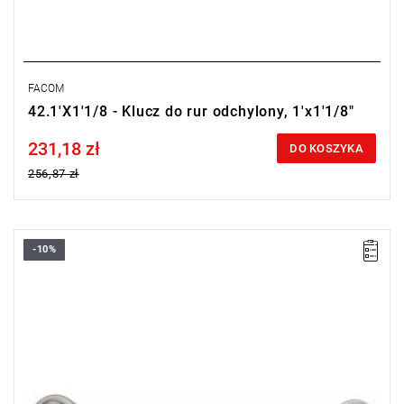
FACOM
42.1'X1'1/8 - Klucz do rur odchylony, 1'x1'1/8"
231,18 zł
Price tax included
DO KOSZYKA
256,87 zł
-10%
Rozmiar: 3/4"x7/8",
Długość: 230 mm
Typ gwarancji:
E
(Bezpłatna wymiana produktu bez ograniczenia
w czasie)