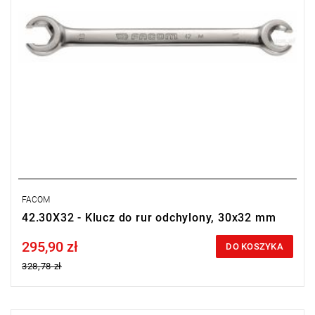
FACOM
42.30X32 - Klucz do rur odchylony, 30x32 mm
295,90 zł
Price tax included
DO KOSZYKA
328,78 zł