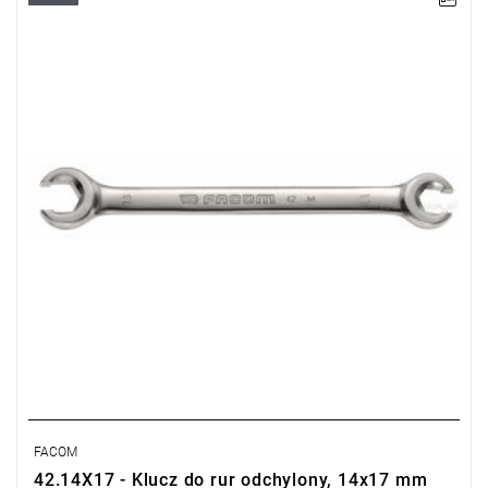
Rozmiar: 14x17 mm,
Długość: 197 mm
Typ gwarancji:
E
(Bezpłatna wymiana produktu bez ograniczenia
w czasie)
FACOM
42.14X17 - Klucz do rur odchylony, 14x17 mm