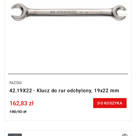
FACOM
42.19X22 - Klucz do rur odchylony, 19x22 mm
162,83 zł
Price tax included
DO KOSZYKA
180,92 zł