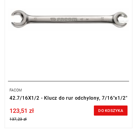
FACOM
42.7/16X1/2 - Klucz do rur odchylony, 7/16"x1/2"
123,51 zł
Price tax included
DO KOSZYKA
137,23 zł