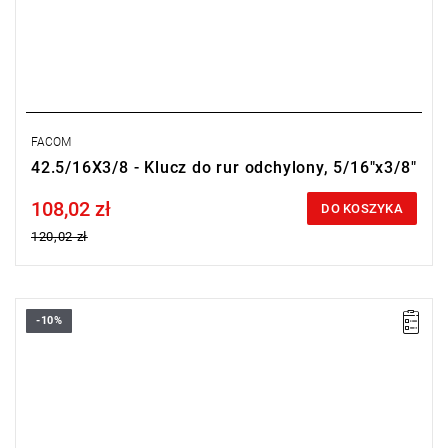
FACOM
42.5/16X3/8 - Klucz do rur odchylony, 5/16"x3/8"
108,02 zł
Price tax included
DO KOSZYKA
120,02 zł
-10%
Rozmiar: 7/16"x1/2",
Długość: 175 mm
Typ gwarancji:
E
(Bezpłatna wymiana produktu bez ograniczenia
w czasie)