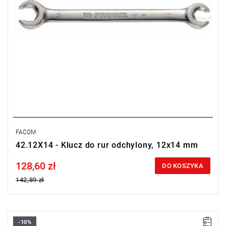
FACOM
42.12X14 - Klucz do rur odchylony, 12x14 mm
128,60 zł
Price tax included
DO KOSZYKA
142,89 zł
-10%