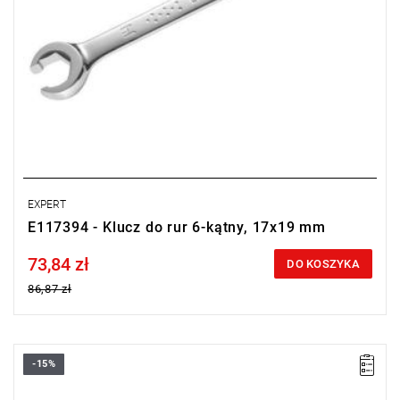
EXPERT
E117394 - Klucz do rur 6-kątny, 17x19 mm
73,84 zł
Price tax included
DO KOSZYKA
86,87 zł
-15%
A [mm]: 12
A1 [mm]: 14