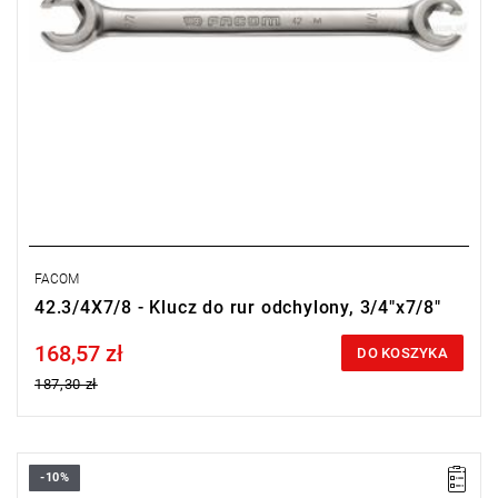
FACOM
42.3/4X7/8 - Klucz do rur odchylony, 3/4"x7/8"
168,57 zł
Price tax included
DO KOSZYKA
187,30 zł
-10%
Rozmiar: 11x13 mm,