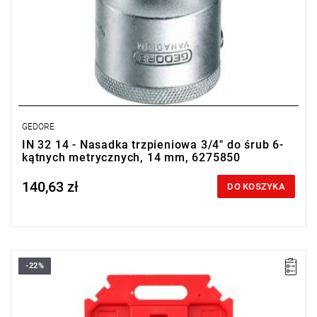
GEDORE
IN 32 14 - Nasadka trzpieniowa 3/4" do śrub 6-
kątnych metrycznych, 14 mm, 6275850
140,63 zł
Price tax included
DO KOSZYKA
-22%