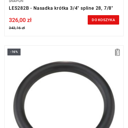
SNAP-ON
LES282B - Nasadka krótka 3/4" spline 28, 7/8"
326,00 zł
Price tax included
DO KOSZYKA
343,16 zł
-16%