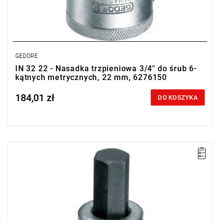
GEDORE
IN 32 22 - Nasadka trzpieniowa 3/4" do śrub 6-
kątnych metrycznych, 22 mm, 6276150
184,01 zł
Price tax included
DO KOSZYKA
• Wejście: 3/4"
• Rozmiar: 19 mm
• Długość: 80 mm