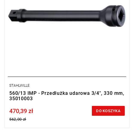
STAHLWILLE
560/13 IMP - Przedłużka udarowa 3/4", 330 mm,
35010003
470,39 zł
Price tax included
DO KOSZYKA
562,00 zł