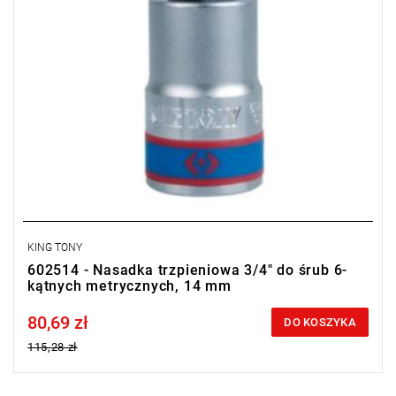
KING TONY
602514 - Nasadka trzpieniowa 3/4" do śrub 6-
kątnych metrycznych, 14 mm
80,69 zł
Price tax included
DO KOSZYKA
115,28 zł