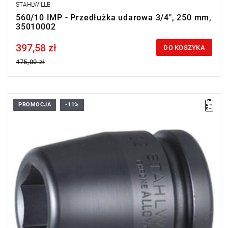
STAHLWILLE
560/10 IMP - Przedłużka udarowa 3/4", 250 mm,
35010002
397,58 zł
Price tax included
DO KOSZYKA
475,00 zł
PROMOCJA
-11%