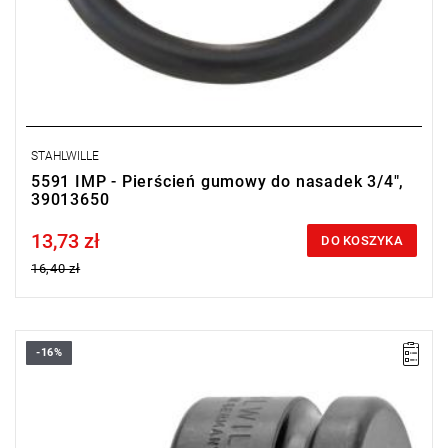
STAHLWILLE
5591 IMP - Pierścień gumowy do nasadek 3/4",
39013650
13,73 zł
Price tax included
DO KOSZYKA
16,40 zł
-16%