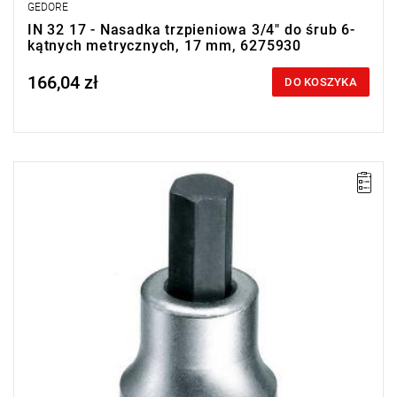
GEDORE
IN 32 17 - Nasadka trzpieniowa 3/4" do śrub 6-
kątnych metrycznych, 17 mm, 6275930
166,04 zł
Price tax included
DO KOSZYKA
• Wejście: 3/4"
• Rozmiar: 14 mm
• Długość: 80 mm