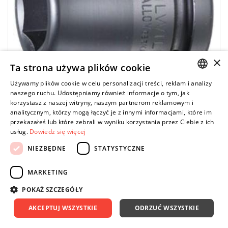
×
Ta strona używa plików cookie
Używamy plików cookie w celu personalizacji treści, reklam i analizy
POLISH
naszego ruchu. Udostępniamy również informacje o tym, jak
korzystasz z naszej witryny, naszym partnerom reklamowym i
ENGLISH
analitycznym, którzy mogą łączyć je z innymi informacjami, które im
przekazałeś lub które zebrali w wyniku korzystania przez Ciebie z ich
STAHLWILLE PROMO
usług.
Dowiedz się więcej
55 IMP 21 - Nasadka udarowa 3/4" 6-kątna,
krótka, metryczna, 21 mm, 25010021
NIEZBĘDNE
STATYSTYCZNE
74,96 zł
Price tax included
DO KOSZYKA
MARKETING
84,00 zł
POKAŻ SZCZEGÓŁY
AKCEPTUJ WSZYSTKIE
ODRZUĆ WSZYSTKIE
-16%