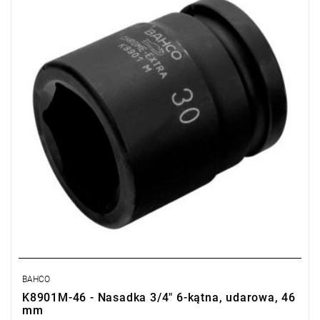
• L: 62 mm
• D1: 66 mm
• D2: 44 mm
• Materiał: wysokiej jakości stal stopowa, idealna do użytku
udarowego
• Wykończenie: oksydowana
• W celu zapewnienia maksymalnego bezpieczeństwa należy
użyć sprężyn zaciskowych
BAHCO
K8901M-46 - Nasadka 3/4" 6-kątna, udarowa, 46
mm