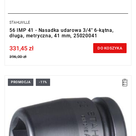
STAHLWILLE
56 IMP 41 - Nasadka udarowa 3/4" 6-kątna,
długa, metryczna, 41 mm, 25020041
331,45 zł
Price tax included
DO KOSZYKA
396,00 zł
PROMOCJA
-11%