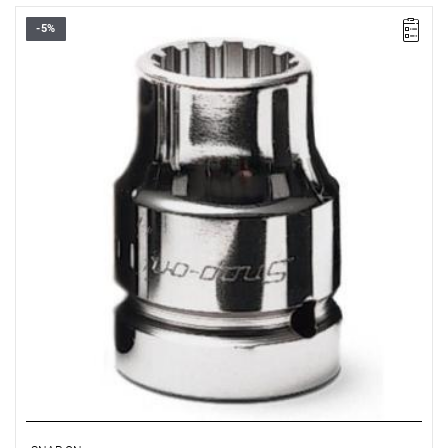
-5%
• Rozmiar: #28, 7/8"
• A: 1'9/32"
• B: 1'3/8"
• C: 7/8"
• D: 1'27/32"
• E: 23/32"