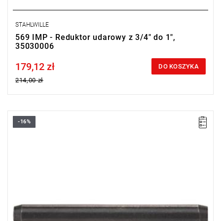
STAHLWILLE
569 IMP - Reduktor udarowy z 3/4" do 1",
35030006
179,12 zł
Price tax included
DO KOSZYKA
214,00 zł
-16%