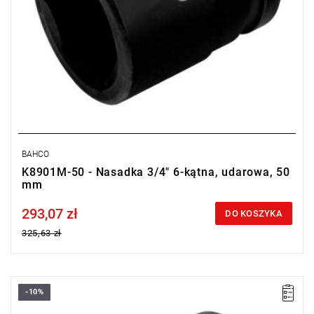
BAHCO
K8901M-50 - Nasadka 3/4" 6-kątna, udarowa, 50
mm
293,07 zł
Price tax included
DO KOSZYKA
325,63 zł
-10%
• Rozmiar: 46 mm
• Kwadrat: 3/4"