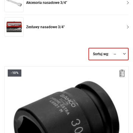
Akcesoria nasadowe 3/4"
Zestawy nasadowe 3/4"
--
Sortuj wg:
-10%
• Rozmiar: 50 mm
• Kwadrat: 3/4"
• L: 68 mm
• D1: 71 mm
• D2: 44 mm
• Materiał: wysokiej jakości stal stopowa, idealna do użytku
udarowego
• Wykończenie: oksydowana
• W celu zapewnienia maksymalnego bezpieczeństwa należy
użyć sprężyn zaciskowych