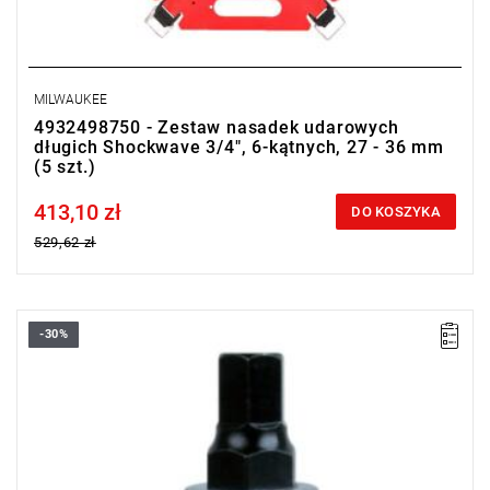
MILWAUKEE
4932498750 - Zestaw nasadek udarowych
długich Shockwave 3/4", 6-kątnych, 27 - 36 mm
(5 szt.)
413,10 zł
Price tax included
DO KOSZYKA
529,62 zł
-30%
Wyprzedaż z magazynu. Pozostały 2 sztuki w promocji.
• Rozmiar: 14 mm
• Długość: 80 mm
• Waga: 257 g
Zdjęcie poglądowe. Produkt powystawowy, może posiadać
niewielkie zarysowania. Nieużywany.