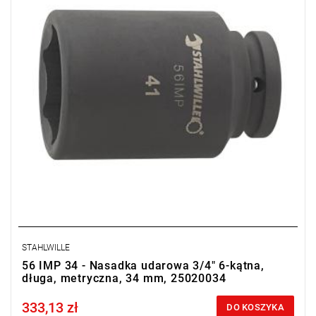
STAHLWILLE
56 IMP 34 - Nasadka udarowa 3/4" 6-kątna,
długa, metryczna, 34 mm, 25020034
333,13 zł
Price tax included
DO KOSZYKA