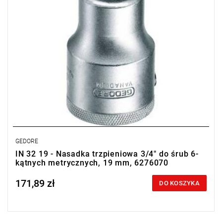
GEDORE
IN 32 19 - Nasadka trzpieniowa 3/4" do śrub 6-
kątnych metrycznych, 19 mm, 6276070
171,89 zł
Price tax included
DO KOSZYKA