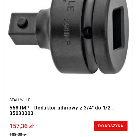
STAHLWILLE
568 IMP - Reduktor udarowy z 3/4" do 1/2",
35030003
157,36 zł
Price tax included
DO KOSZYKA
188,00 zł