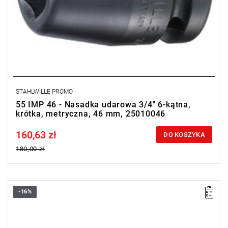
STAHLWILLE PROMO
55 IMP 46 - Nasadka udarowa 3/4" 6-kątna,
krótka, metryczna, 46 mm, 25010046
160,63 zł
Price tax included
DO KOSZYKA
180,00 zł
-16%