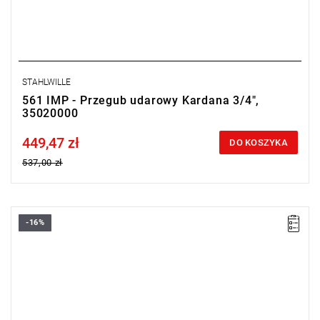
STAHLWILLE
561 IMP - Przegub udarowy Kardana 3/4",
35020000
449,47 zł
Price tax included
DO KOSZYKA
537,00 zł
-16%