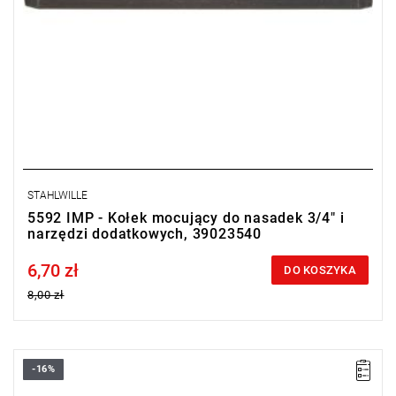
STAHLWILLE
5592 IMP - Kołek mocujący do nasadek 3/4" i
narzędzi dodatkowych, 39023540
6,70 zł
Price tax included
DO KOSZYKA
8,00 zł
-16%