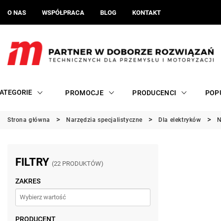
O NAS
WSPÓŁPRACA
BLOG
KONTAKT
ATEGORIE
PROMOCJE
PRODUCENCI
POP
Strona główna
Narzędzia specjalistyczne
Dla elektryków
N
FILTRY
(22 PRODUKTÓW)
ZAKRES
PRODUCENT