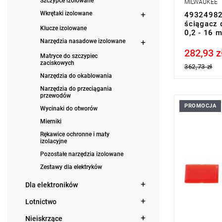
Szczypce izolowane
MILWAUKEE
Wkrętaki izolowane
49324982
ściągacz 
Klucze izolowane
0,2 - 16 
Narzędzia nasadowe izolowane
282,93 z
Price tax in
Matryce do szczypiec
zaciskowych
362,73 zł
Narzędzia do okablowania
Narzędzia do przeciągania
przewodów
PROMOCJA
Wycinaki do otworów
Mierniki
Rękawice ochronne i maty
izolacyjne
Pozostałe narzędzia izolowane
Zestawy dla elektryków
Dla elektroników
Lotnictwo
Nieiskrzące