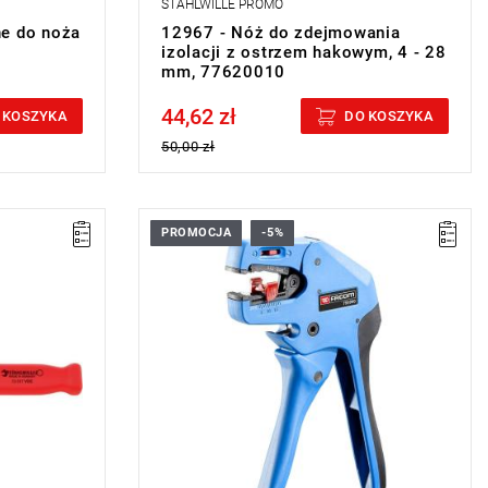
STAHLWILLE PROMO
ne do noża
12967 - Nóż do zdejmowania
izolacji z ostrzem hakowym, 4 - 28
mm, 77620010
44,62 zł
Price tax included
 KOSZYKA
DO KOSZYKA
50,00 zł
PROMOCJA
-5%
- Zakres od 0,02 do 10 mm²
- Regulacja długości ściągania izolacji od 3
do 18 mm