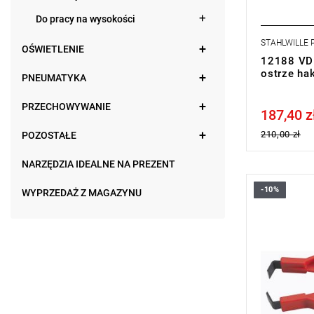
Do pracy na wysokości
STAHLWILLE
OŚWIETLENIE
12188 VDE
ostrze h
PNEUMATYKA
PRZECHOWYWANIE
187,40 z
Price tax in
210,00 zł
POZOSTAŁE
NARZĘDZIA IDEALNE NA PREZENT
-10%
WYPRZEDAŻ Z MAGAZYNU
Wymiary: 13
Masa: 40 g
Typ gwaran
produktu be