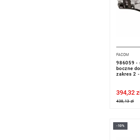
FACOM
986059 - 
boczne do 
zakres 2 
394,32 z
Price tax in
438,13 zł
-10%
Zakres: od 
Masa: 26 g
Typ gwaran