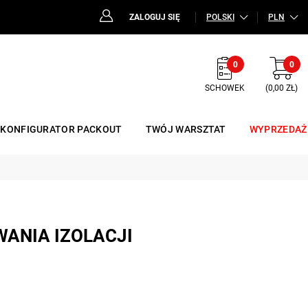
ZALOGUJ SIĘ
POLSKI
PLN
0
0
SCHOWEK
(0,00 ZŁ)
KONFIGURATOR PACKOUT
TWÓJ WARSZTAT
WYPRZEDAŻ
ANIA IZOLACJI