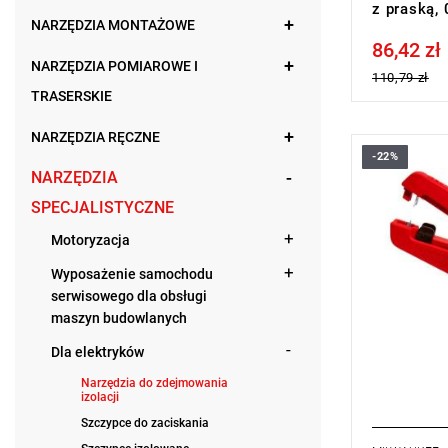
z praską,
NARZĘDZIA MONTAŻOWE
86,42 zł
Price tax in
NARZĘDZIA POMIAROWE I
110,79 zł
TRASERSKIE
NARZĘDZIA RĘCZNE
-22%
NARZĘDZIA
SPECJALISTYCZNE
Motoryzacja
Wyposażenie samochodu
serwisowego dla obsługi
maszyn budowlanych
Dla elektryków
Narzędzia do zdejmowania
izolacji
Szczypce do zaciskania