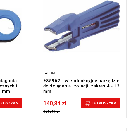
części w
Masa: 90 g.
Typ gwarancji:
L
FACOM
ciągania
985962 - wielofunkcyjne narzędzie
ycznych i
do ściągania izolacji, zakres 4 - 13
11 mm
mm
140,84 zł
Price tax included
 KOSZYKA
DO KOSZYKA
156,49 zł