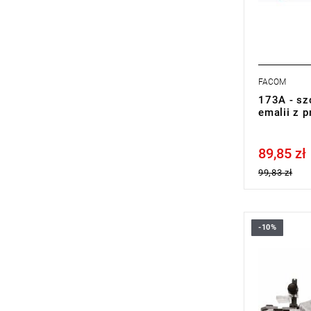
FACOM
173A - sz
emalii z 
89,85 zł
Price tax in
99,83 zł
-10%
Zakres: 2,0 
Typ gwaran
wymiana pr
czasie)