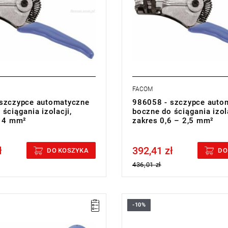
FACOM
szczypce automatyczne
986058 - szczypce auto
ściągania izolacji,
boczne do ściągania izola
- 4 mm²
zakres 0,6 – 2,5 mm²
ł
392,41 zł
cluded
Price tax included
DO KOSZYKA
DO
436,01 zł
-10%
4,8 do 7,5 mm.
Zakres: średnica 11 mm.
.
Masa: 35 g.
cji:
L
Typ gwarancji:
D5
(Naprawa lub