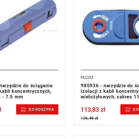
wymiana w zakresie wadliwych 
ciągu 5 lat od zakupu)
FACOM
narzędzie do ściągania
985936 - narzędzie do ś
 kabli koncentrycznych,
izolacji z kabli koncentr
8 - 7.5 mm
wielożyłowych, zakres 
ł
113,83 zł
cluded
Price tax included
DO KOSZYKA
DO
126,48 zł