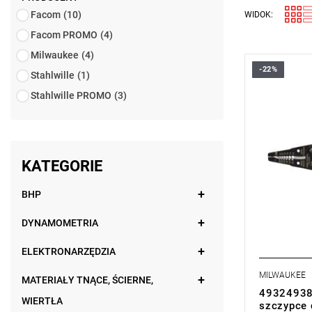
Facom
(10)
WIDOK:
Facom PROMO
(4)
Milwaukee
(4)
-22%
Stahlwille
(1)
Stahlwille PROMO
(3)
KATEGORIE
BHP
DYNAMOMETRIA
ELEKTRONARZĘDZIA
MILWAUKEE
MATERIAŁY TNĄCE, ŚCIERNE,
493249381
WIERTŁA
szczypce 