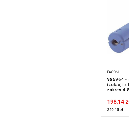
FACOM
985964 - 
izolacji z
zakres 4.
198,14 z
Price tax in
220,15 zł