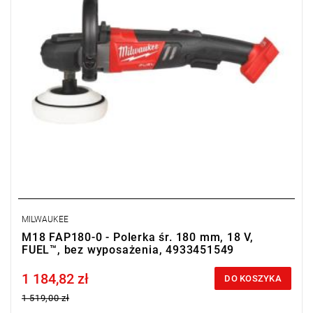
• Regulacja prędkości: tak
• Typ akumulatora : Li-ion
• Ilość akumulatorów: 0
• Waga z akumulatorem: 2,2 kg
MILWAUKEE
M18 FAP180-0 - Polerka śr. 180 mm, 18 V,
FUEL™, bez wyposażenia, 4933451549
1 184,82 zł
Price tax included
DO KOSZYKA
1 519,00 zł