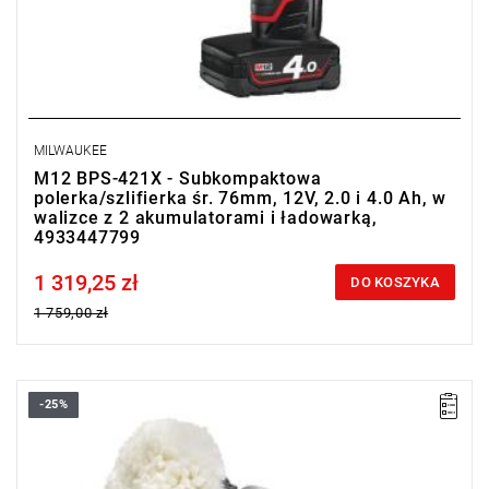
MILWAUKEE
M12 BPS-421X - Subkompaktowa
polerka/szlifierka śr. 76mm, 12V, 2.0 i 4.0 Ah, w
walizce z 2 akumulatorami i ładowarką,
4933447799
1 319,25 zł
Price tax included
DO KOSZYKA
1 759,00 zł
-25%
Bardzo wytrzymała, polerka/szlifierka o kompaktowej budowie i
długości jedynie 130 mm, dzięki czemu umożliwia dojście do
miejsc o ograniczonej dostępności.