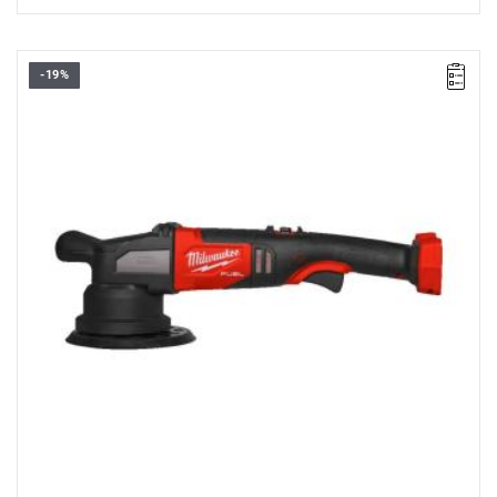
-19%
Bardzo wydajna polerka mimośrodowa o średnicy 150 mm,
umożliwia wykonanie zarówno prac wykończeniowych, jak i
bardziej wymagających poprawek.