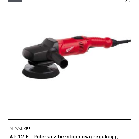
• Moc wejściowa: 1200 W
• Moc wyjściowa: 600 W
• Średnica tarczy: 150 mm
• Prędkość bez obciążenia: 900-2500 obr/min
• Gwint wrzeciona: M 14
• Funkcja blokady włącznika: tak
MILWAUKEE
AP 12 E - Polerka z bezstopniową regulacją,