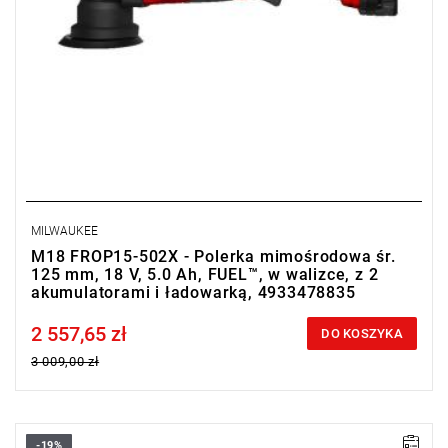
MILWAUKEE
M18 FROP15-502X - Polerka mimośrodowa śr.
125 mm, 18 V, 5.0 Ah, FUEL™, w walizce, z 2
akumulatorami i ładowarką, 4933478835
2 557,65 zł
Price tax included
DO KOSZYKA
3 009,00 zł
-19%