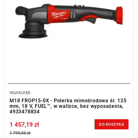
MILWAUKEE
M18 FROP15-0X - Polerka mimośrodowa śr. 125
mm, 18 V, FUEL™, w walizce, bez wyposażenia,
4933478834
1 457,19 zł
Price tax included
DO KOSZYKA
1 799,00 zł