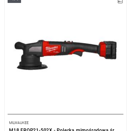
Bardzo wydajna polerka mimośrodowa o średnicy 150 mm,
umożliwia wykonanie zarówno prac wykończeniowych, jak i
bardziej wymagających poprawek.
Kup produkt objęty promocją MILWAUKEE® Redemption Classic,
zarejestruj fakturę i odbierz dodatkowy akumulator za 2 zł.
Promocja wyłącznie dla podmiotów posiadających NIP.
Sprawdź szczegóły promocji
.
MILWAUKEE
M18 FROP21-502X - Polerka mimośrodowa śr.