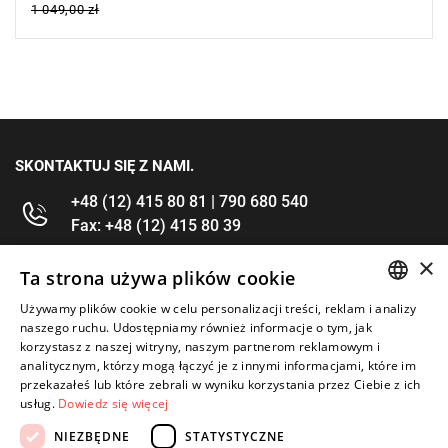
1 049,00 zł
SKONTAKTUJ SIĘ Z NAMI.
+48 (12) 415 80 81 | 790 680 540
Fax: +48 (12) 415 80 39
×
kontakt@im-narzedzia.pl
Ta strona używa plików cookie
Używamy plików cookie w celu personalizacji treści, reklam i analizy
POLISH
INFORMACJE
naszego ruchu. Udostępniamy również informacje o tym, jak
korzystasz z naszej witryny, naszym partnerom reklamowym i
ENGLISH
analitycznym, którzy mogą łączyć je z innymi informacjami, które im
OFERTA
przekazałeś lub które zebrali w wyniku korzystania przez Ciebie z ich
usług.
Dowiedz się więcej
MOJE KONTO
NIEZBĘDNE
STATYSTYCZNE