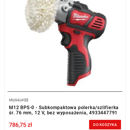
MILWAUKEE
M12 BPS-0 - Subkompaktowa polerka/szlifierka
śr. 76 mm, 12 V, bez wyposażenia, 4933447791
786,75 zł
Price tax included
DO KOSZYKA