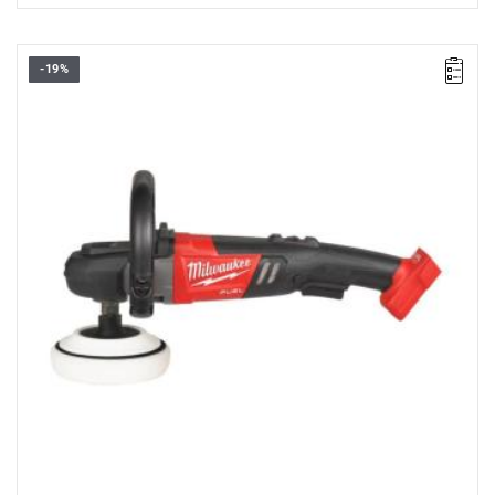
-19%
• Napięcie: 18 V
•
Średnica tarczy: 180 mm
• Prędkość bez obciążenia: 360-2200 obr/min
• Gwint wrzeciona: M 14
• Funkcja blokady włącznika: tak
• Funkcja wolnego startu: tak
• Regulacja prędkości: tak
• Typ akumulatora : Li-ion
• Ilość akumulatorów: 0
• Waga z akumulatorem: 2,2 kg