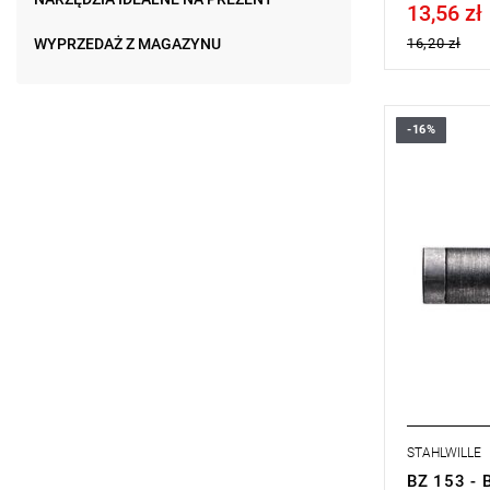
13,56 zł
Price tax in
WYPRZEDAŻ Z MAGAZYNU
16,20 zł
-16%
STAHLWILLE
BZ 153 - 