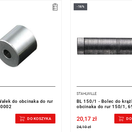
-16%
STAHLWILLE
Wałek do obcinaka do rur
BL 150/1 - Bolec do krąż
10002
obcinaka do rur 150/1, 
20,17 zł
cluded
Price tax included
DO KOSZYKA
DO
24,10 zł