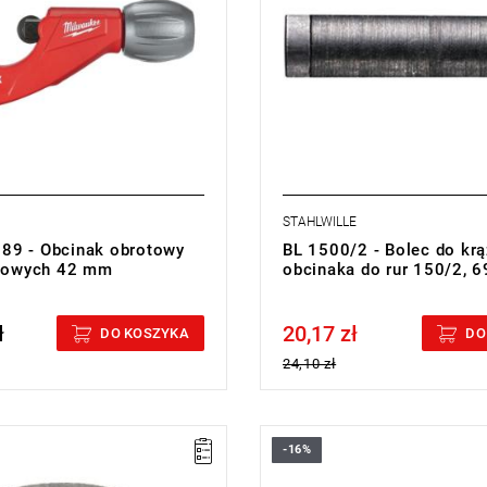
STAHLWILLE
89 - Obcinak obrotowy
BL 1500/2 - Bolec do kr
alowych 42 mm
obcinaka do rur 150/2, 
ł
20,17 zł
cluded
Price tax included
DO KOSZYKA
DO
24,10 zł
-16%