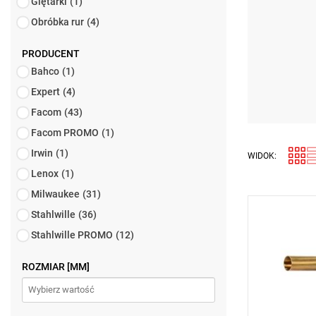
Giętarki
(1)
Obróbka rur
(4)
PRODUCENT
Bahco
(1)
Expert
(4)
Facom
(43)
Facom PROMO
(1)
Irwin
(1)
WIDOK:
Lenox
(1)
Milwaukee
(31)
Stahlwille
(36)
• Moc: 1,7
• Pojemność
Stahlwille PROMO
(12)
• Do lutowa
osuszania
ROZMIAR [MM]
• Rodzaj ga
zewnętrzne
• Rodzaj p
bezpośredn