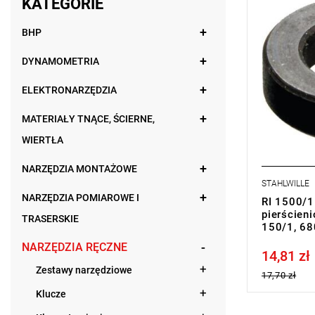
KATEGORIE
BHP
DYNAMOMETRIA
ELEKTRONARZĘDZIA
MATERIAŁY TNĄCE, ŚCIERNE,
WIERTŁA
NARZĘDZIA MONTAŻOWE
STAHLWILLE
NARZĘDZIA POMIAROWE I
RI 1500/1
pierścien
TRASERSKIE
150/1, 6
NARZĘDZIA RĘCZNE
14,81 zł
Price tax in
Zestawy narzędziowe
17,70 zł
Klucze