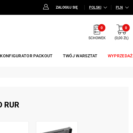
ZALOGUJ SIĘ
POLSKI
PLN
0
0
SCHOWEK
(0,00 ZŁ)
KONFIGURATOR PACKOUT
TWÓJ WARSZTAT
WYPRZEDAŻ
O RUR