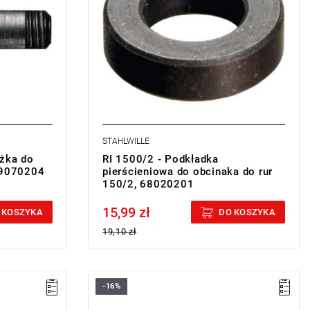
STAHLWILLE
ążka do
RI 1500/2 - Podkładka
69070204
pierścieniowa do obcinaka do rur
150/2, 68020201
15,99 zł
Price tax included
 KOSZYKA
DO KOSZYKA
19,10 zł
-16%