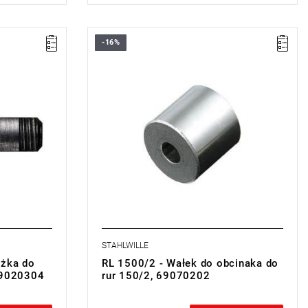
-16%
STAHLWILLE
ążka do
RL 1500/2 - Wałek do obcinaka do
69020304
rur 150/2, 69070202