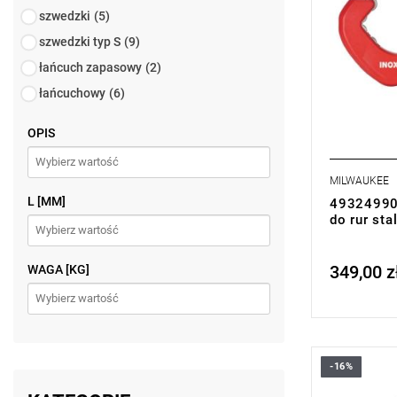
szwedzki
(5)
szwedzki typ S
(9)
łańcuch zapasowy
(2)
łańcuchowy
(6)
OPIS
MILWAUKEE
L [MM]
49324990
do rur st
349,00 z
WAGA [KG]
Price tax in
-16%