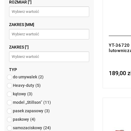
• Zużycie g
ROZMIAR ["]
• Kąt pracy
• Regulacj
• Waga z pu
ZAKRES [MM]
YT-36720 
ZAKRES ["]
lutownicz
TYP
189,00 z
Price tax in
do umywalek
(2)
Heavy-duty
(5)
kątowy
(3)
model „Stillson”
(11)
Wyprzedaż 
pasek zapasowy
(3)
sztuka w pr
paskowy
(4)
samozaciskowy
(24)