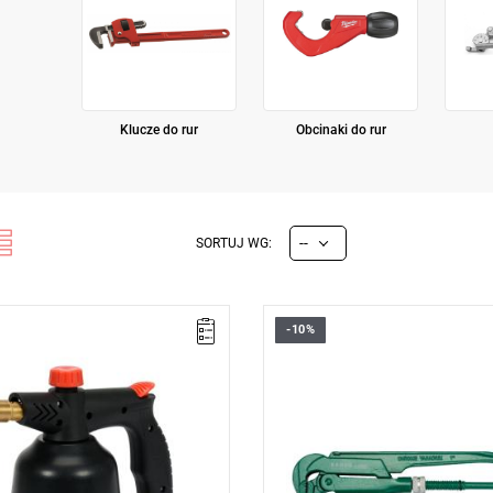
Klucze do rur
Obcinaki do rur
--
SORTUJ WG:
-10%
 kW
• Waga: 2,24 kg
 zbiornika: 190 g
• Długość: 560 mm
nia, podgrzewania oraz
• Szczęki hartowane indukcyjnie
• Lakierowane proszkowo na ziel
zu zasilającego: butan z butli
odporny na uszkodzenia
j
• Zgodne z normą: DIN 5234
ojemnika z gazem: pod
im ciśnieniem, typ EN417