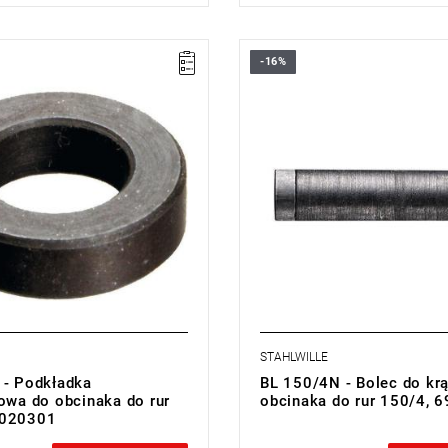
-16%
STAHLWILLE
 - Podkładka
BL 150/4N - Bolec do kr
iowa do obcinaka do rur
obcinaka do rur 150/4, 
8020301