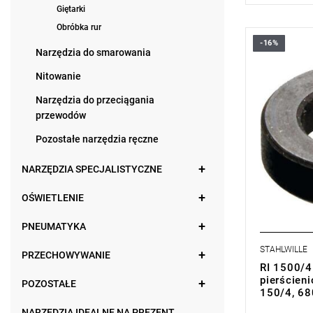
Giętarki
Obróbka rur
-16%
Narzędzia do smarowania
Nitowanie
Narzędzia do przeciągania
przewodów
Pozostałe narzędzia ręczne
NARZĘDZIA SPECJALISTYCZNE
OŚWIETLENIE
PNEUMATYKA
STAHLWILLE
PRZECHOWYWANIE
RI 1500/4
pierścien
POZOSTAŁE
150/4, 6
NARZĘDZIA IDEALNE NA PREZENT