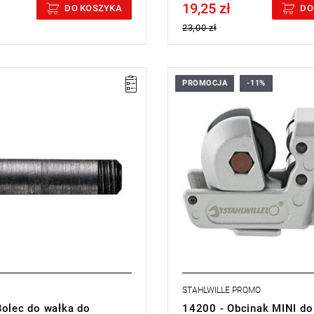
19,25 zł
cluded
Price tax included
DO KOSZYKA
DO
23,00 zł
PROMOCJA
-11%
STAHLWILLE PROMO
Bolec do wałka do
14200 - Obcinak MINI do 