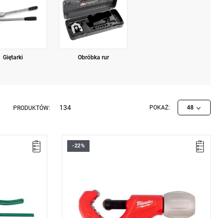
Giętarki
Obróbka rur
134
POKAŻ:
48
PRODUKTÓW:
-22%
ono, lakier