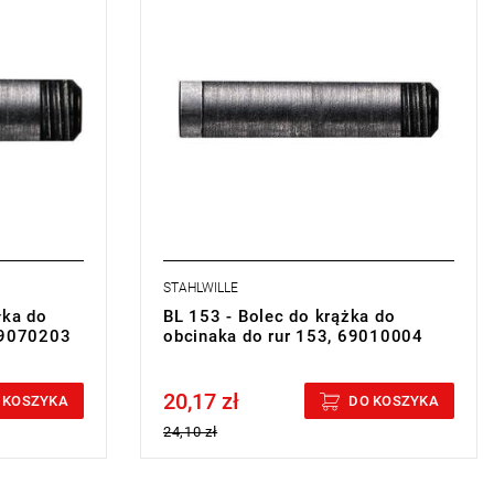
STAHLWILLE
łka do
BL 153 - Bolec do krążka do
69070203
obcinaka do rur 153, 69010004
20,17 zł
Price tax included
 KOSZYKA
DO KOSZYKA
24,10 zł