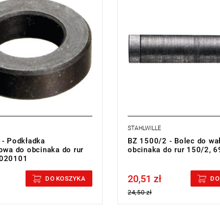
STAHLWILLE
 - Podkładka
BZ 1500/2 - Bolec do wa
iowa do obcinaka do rur
obcinaka do rur 150/2, 
8020101
20,51 zł
cluded
Price tax included
DO KOSZYKA
DO
24,50 zł