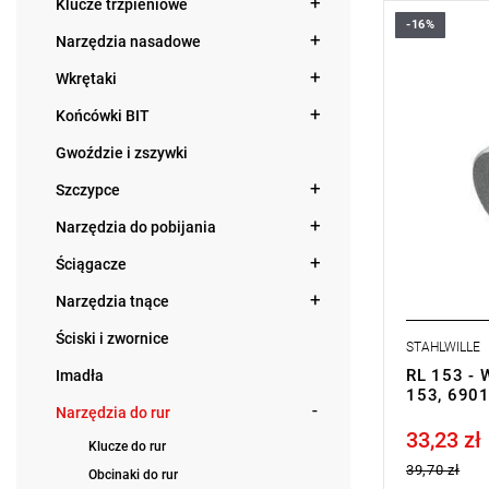
Klucze trzpieniowe
-16%
Narzędzia nasadowe
Wkrętaki
Końcówki BIT
Gwoździe i zszywki
Szczypce
Narzędzia do pobijania
Ściągacze
Narzędzia tnące
Ściski i zwornice
STAHLWILLE
RL 153 - 
Imadła
153, 690
Narzędzia do rur
33,23 zł
Price tax in
Klucze do rur
39,70 zł
Obcinaki do rur