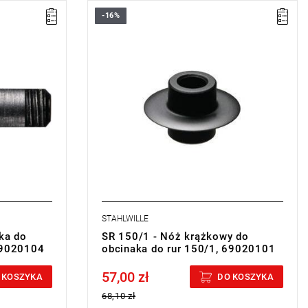
-16%
STAHLWILLE
ka do
SR 150/1 - Nóż krążkowy do
69020104
obcinaka do rur 150/1, 69020101
57,00 zł
Price tax included
 KOSZYKA
DO KOSZYKA
68,10 zł