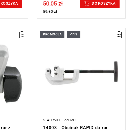
50,05 zł
Price tax included
 KOSZYKA
DO KOSZYKA
59,80 zł
PROMOCJA
-11%
STAHLWILLE PROMO
rur z
14003 - Obcinak RAPID do rur