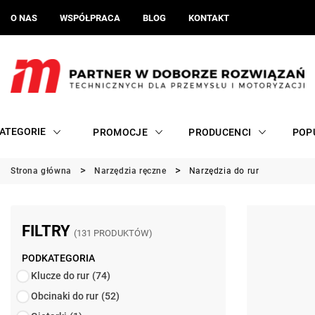
O NAS
WSPÓŁPRACA
BLOG
KONTAKT
ATEGORIE
PROMOCJE
PRODUCENCI
POP
Strona główna
Narzędzia ręczne
Narzędzia do rur
FILTRY
(131 PRODUKTÓW)
PODKATEGORIA
Klucze do rur
(74)
Obcinaki do rur
(52)