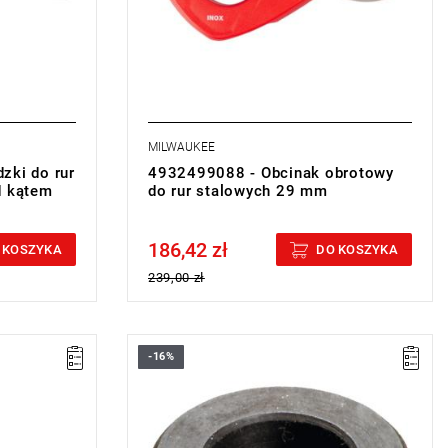
MILWAUKEE
zki do rur
4932499088 - Obcinak obrotowy
d kątem
do rur stalowych 29 mm
186,42 zł
Price tax included
 KOSZYKA
DO KOSZYKA
239,00 zł
-16%