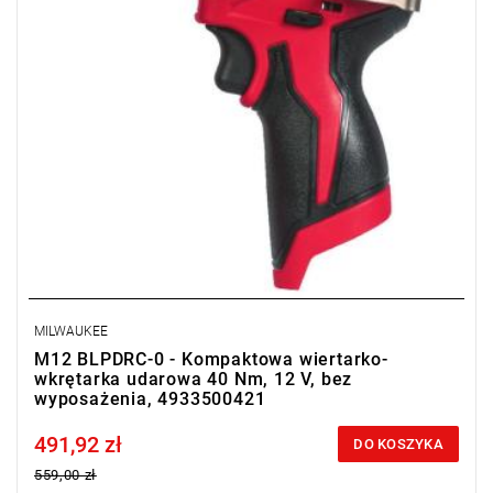
MILWAUKEE
M12 BLPDRC-0 - Kompaktowa wiertarko-
wkrętarka udarowa 40 Nm, 12 V, bez
wyposażenia, 4933500421
491,92 zł
Price tax included
DO KOSZYKA
559,00 zł