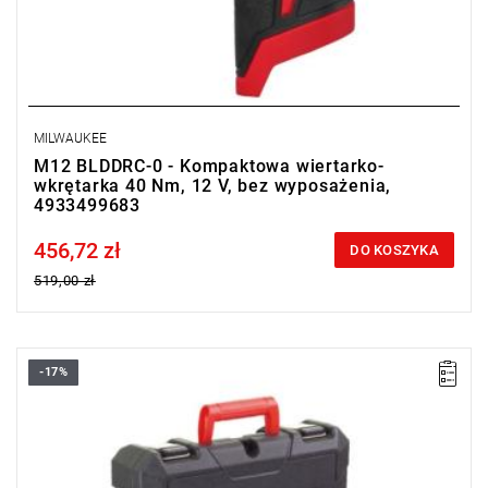
MILWAUKEE
M12 BLDDRC-0 - Kompaktowa wiertarko-
wkrętarka 40 Nm, 12 V, bez wyposażenia,
4933499683
456,72 zł
Price tax included
DO KOSZYKA
519,00 zł
-17%
Kup produkt objęty promocją MILWAUKEE® Redemption Classic,
zarejestruj fakturę i odbierz dodatkowy akumulator za 2 zł.
Promocja wyłącznie dla podmiotów posiadających NIP.
Sprawdź szczegóły promocji
.