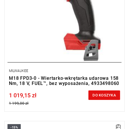
MILWAUKEE
M18 FPD3-0 - Wiertarko-wkrętarka udarowa 158
Nm, 18 V, FUEL™, bez wyposażenia, 4933498060
1 019,15 zł
Price tax included
DO KOSZYKA
1 199,00 zł
-15%