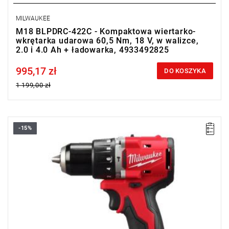
MILWAUKEE
M18 BLPDRC-422C - Kompaktowa wiertarko-
wkrętarka udarowa 60,5 Nm, 18 V, w walizce,
2.0 i 4.0 Ah + ładowarka, 4933492825
995,17 zł
Price tax included
DO KOSZYKA
1 199,00 zł
-15%
Bardzo wydajna, kompaktowa wiertarko-wkrętarka udarowa z
silnikiem bezszczotkowym, idealna dla profesjonalistów i
majsterkowiczów.