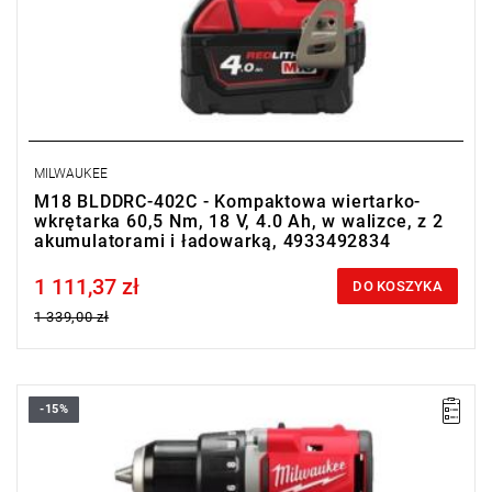
MILWAUKEE
M18 BLDDRC-402C - Kompaktowa wiertarko-
wkrętarka 60,5 Nm, 18 V, 4.0 Ah, w walizce, z 2
akumulatorami i ładowarką, 4933492834
1 111,37 zł
Price tax included
DO KOSZYKA
1 339,00 zł
-15%
Milwaukee M18 BLDDRC to kompaktowa, bezszczotkowa
wiertarko-wkrętarka o długości 145 mm, oferująca doskonały
stosunek mocy do rozmiaru (60,5 Nm), z metalowym uchwytem
13 mm, wskaźnikiem poziomu mocy, diodą LED i