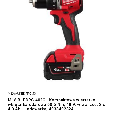
Kup produkt objęty promocją MILWAUKEE® Redemption Classic,
zarejestruj fakturę i odbierz dodatkowy akumulator za 2 zł.
Promocja wyłącznie dla podmiotów posiadających NIP.
Sprawdź szczegóły promocji
.
MILWAUKEE PROMO
M18 BLPDRC-402C - Kompaktowa wiertarko-
wkrętarka udarowa 60,5 Nm, 18 V, w walizce, 2 x
4.0 Ah + ładowarka, 4933492824