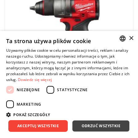
technologię ONE-KEY™, umożliwiającą zdalne śledzenie,
zarządzanie i personalizowanie ustawień za pomocą aplikacji
mobilnej.
Kup produkt objęty promocją MILWAUKEE® Redemption Classic,
zarejestruj fakturę i odbierz dodatkowy akumulator za 2 zł.
Promocja wyłącznie dla podmiotów posiadających NIP.
Sprawdź szczegóły promocji
.
×
Ta strona używa plików cookie
Używamy plików cookie w celu personalizacji treści, reklam i analizy
POLISH
naszego ruchu. Udostępniamy również informacje o tym, jak
korzystasz z naszej witryny, naszym partnerom reklamowym i
ENGLISH
analitycznym, którzy mogą łączyć je z innymi informacjami, które im
przekazałeś lub które zebrali w wyniku korzystania przez Ciebie z ich
usług.
Dowiedz się więcej
NIEZBĘDNE
STATYSTYCZNE
MARKETING
MILWAUKEE
POKAŻ SZCZEGÓŁY
M18 ONEDD3-502X - Wiertarko-wkrętarka 158
Nm, 18 V, 5.0 Ah, ONE-KEY™, w walizce, z 2
AKCEPTUJ WSZYSTKIE
ODRZUĆ WSZYSTKIE
akumulatorami i ładowarką, 4933492802