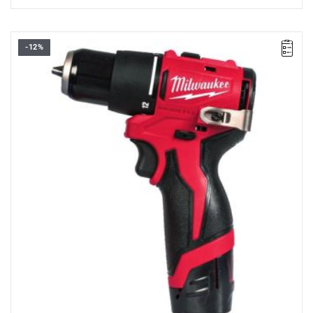
-12%
Kup produkt objęty promocją MILWAUKEE® Redemption Classic,
zarejestruj fakturę i odbierz dodatkowy akumulator za 2 zł.
Promocja wyłącznie dla podmiotów posiadających NIP.
Sprawdź szczegóły promocji
.