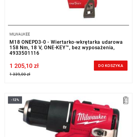
MILWAUKEE
M18 ONEPD3-0 - Wiertarko-wkrętarka udarowa
158 Nm, 18 V, ONE-KEY™, bez wyposażenia,
4933501116
1 205,10 zł
Price tax included
DO KOSZYKA
1 339,00 zł
-12%