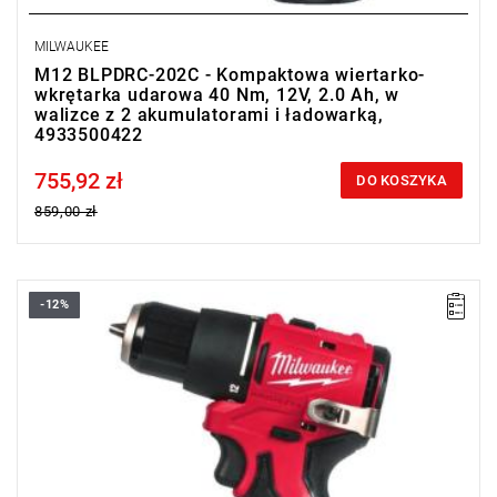
MILWAUKEE
M12 BLPDRC-202C - Kompaktowa wiertarko-
wkrętarka udarowa 40 Nm, 12V, 2.0 Ah, w
walizce z 2 akumulatorami i ładowarką,
4933500422
755,92 zł
Price tax included
DO KOSZYKA
859,00 zł
-12%
Kup produkt objęty promocją MILWAUKEE® Redemption Classic,
zarejestruj fakturę i odbierz dodatkowy akumulator za 2 zł.
Promocja wyłącznie dla podmiotów posiadających NIP.
Sprawdź szczegóły promocji
.