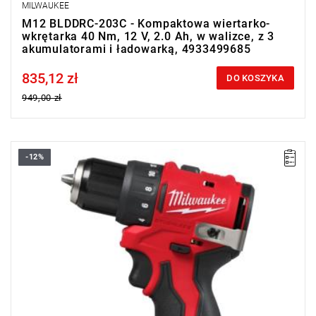
MILWAUKEE
M12 BLDDRC-203C - Kompaktowa wiertarko-
wkrętarka 40 Nm, 12 V, 2.0 Ah, w walizce, z 3
akumulatorami i ładowarką, 4933499685
835,12 zł
Price tax included
DO KOSZYKA
949,00 zł
-12%
Kup produkt objęty promocją MILWAUKEE® Redemption Classic,
zarejestruj fakturę i odbierz dodatkowy akumulator za 2 zł.
Promocja wyłącznie dla podmiotów posiadających NIP.
Sprawdź szczegóły promocji
.