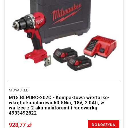
MILWAUKEE
M18 BLPDRC-202C - Kompaktowa wiertarko-
wkrętarka udarowa 60,5Nm, 18V, 2.0Ah, w
walizce z 2 akumulatorami i ładowarką,
4933492822
928,77 zł
Price tax included
DO KOSZYKA