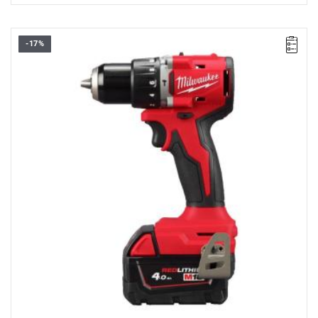
-17%
Bardzo wydajna, kompaktowa wiertarko-wkrętarka udarowa z
silnikiem bezszczotkowym, idealna dla profesjonalistów i
majsterkowiczów.
Kup produkt objęty promocją MILWAUKEE® Redemption Classic,
zarejestruj fakturę i odbierz dodatkowy akumulator za 2 zł.
Promocja wyłącznie dla podmiotów posiadających NIP.
Sprawdź szczegóły promocji
.