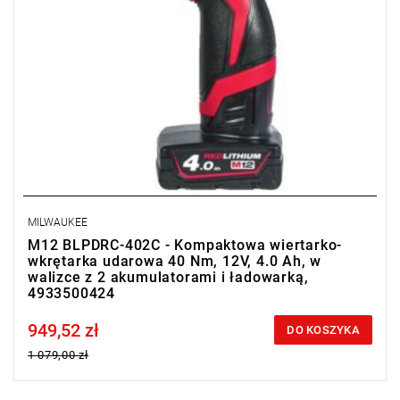
MILWAUKEE
M12 BLPDRC-402C - Kompaktowa wiertarko-
wkrętarka udarowa 40 Nm, 12V, 4.0 Ah, w
walizce z 2 akumulatorami i ładowarką,
4933500424
949,52 zł
Price tax included
DO KOSZYKA
1 079,00 zł