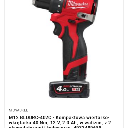
Promocja wyłącznie dla podmiotów posiadających NIP.
Sprawdź szczegóły promocji
.
MILWAUKEE
M12 BLDDRC-402C - Kompaktowa wiertarko-
wkrętarka 40 Nm, 12 V, 2.0 Ah, w walizce, z 2
akumulatorami i ładowarką, 4933499688