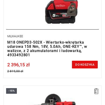
MILWAUKEE
M18 ONEPD3-502X - Wiertarko-wkrętarka
udarowa 158 Nm, 18V, 5.0Ah, ONE-KEY™, w
walizce, z 2 akumulatorami i ładowarką,
4933492801
2 396,15 zł
Price tax included
DO KOSZYKA
2 819,00 zł
-15%
Wiertarko-wkrętarka M18 ONEDD3 od Milwaukee to
zaawansowane narzędzie elektryczne charakteryzujące się
wysoką wydajnością i precyzją pracy. Jest wyposażona w