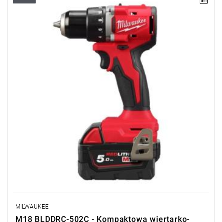
Milwaukee M18 BLDDRC to kompaktowa, bezszczotkowa
wiertarko-wkrętarka o długości 145 mm, oferująca doskonały
stosunek mocy do rozmiaru (60,5 Nm), z metalowym uchwytem
13 mm, wskaźnikiem poziomu mocy, diodą LED i
kompatybilnością z systemem akumulatorów M18™.
Kup produkt objęty promocją MILWAUKEE® Redemption Classic,
zarejestruj fakturę i odbierz dodatkowy akumulator za 2 zł.
Promocja wyłącznie dla podmiotów posiadających NIP.
Sprawdź szczegóły promocji
.
MILWAUKEE
M18 BLDDRC-502C - Kompaktowa wiertarko-