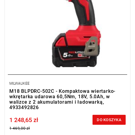
MILWAUKEE
M18 BLPDRC-502C - Kompaktowa wiertarko-
wkrętarka udarowa 60,5Nm, 18V, 5.0Ah, w
walizce z 2 akumulatorami i ładowarką,
4933492826
1 248,65 zł
Price tax included
DO KOSZYKA
1 469,00 zł