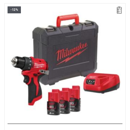
-12%
Kup produkt objęty promocją MILWAUKEE® Redemption Classic,
zarejestruj fakturę i odbierz dodatkowy akumulator za 2 zł.
Promocja wyłącznie dla podmiotów posiadających NIP.
Sprawdź szczegóły promocji
.