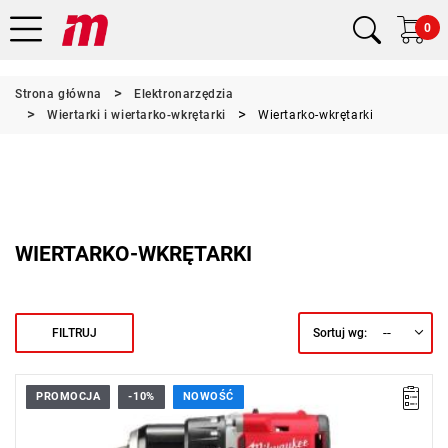
0
Strona główna
Elektronarzędzia
Wiertarki i wiertarko-wkrętarki
Wiertarko-wkrętarki
WIERTARKO-WKRĘTARKI
--
FILTRUJ
Sortuj wg:
PROMOCJA
-10%
NOWOŚĆ
Bardzo wydajna, kompaktowa wiertarko-wkrętarka udarowa z
silnikiem bezszczotkowym, idealna dla profesjonalistów i
majsterkowiczów.