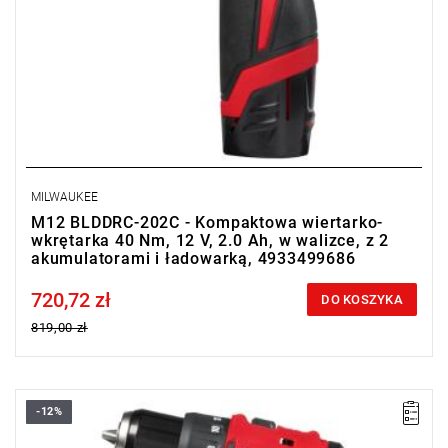
MILWAUKEE
M12 BLDDRC-202C - Kompaktowa wiertarko-
wkrętarka 40 Nm, 12 V, 2.0 Ah, w walizce, z 2
akumulatorami i ładowarką, 4933499686
720,72 zł
Price tax included
DO KOSZYKA
819,00 zł
-12%
Kup produkt objęty promocją MILWAUKEE® Redemption Classic,
zarejestruj fakturę i odbierz dodatkowy akumulator za 2 zł.