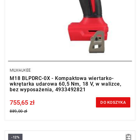
MILWAUKEE
M18 BLPDRC-0X - Kompaktowa wiertarko-
wkrętarka udarowa 60,5 Nm, 18 V, w walizce,
bez wyposażenia, 4933492821
755,65 zł
Price tax included
DO KOSZYKA
889,00 zł
-12%
Bardzo wydajna, kompaktowa wiertarko-wkrętarka udarowa z