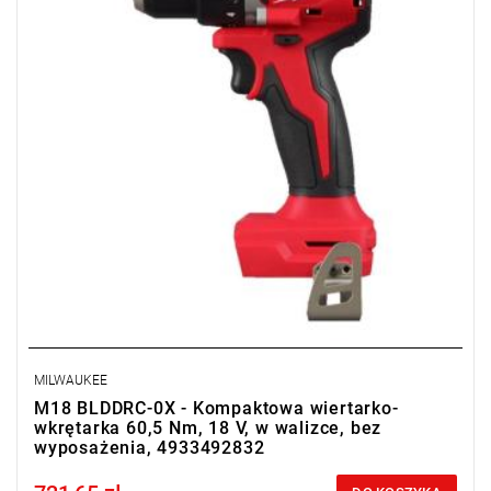
kompatybilnością z systemem akumulatorów M18™.
MILWAUKEE
M18 BLDDRC-0X - Kompaktowa wiertarko-
wkrętarka 60,5 Nm, 18 V, w walizce, bez
wyposażenia, 4933492832