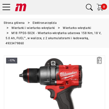
0
Strona główna
Elektronarzędzia
Wiertarki i wiertarko-wkrętarki
Wiertarko-wkrętarki
M18 FPD3-502X - Wiertarko-wkrętarka udarowa 158 Nm, 18 V,
5.0 Ah, FUEL™, w walizce, z 2 akumulatorami i ładowarką,
4933479860
-17%