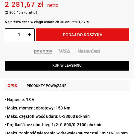
2 281,67 zł
netto
(2 806,45 zł brutto)
Najniższa cena w ciągu ostatnich 30 dni: 2281,67 zł
-
+
DODAJ DO KOSZYKA
KUP W LEASINGU
OPIS
PRODUKTY POWIĄZANE
• Napięcie: 18 V
• Maks. moment obrotowy: 158 Nm
• Maks. częstotliwość udaru: 0-33000 ud/min
• Prędkość bez obc. bieg 1/2: 0-500/0-2100 obr/min
• Maks. zdolność wiercenia w drewnie/murze/stali: 89/16/16 mm