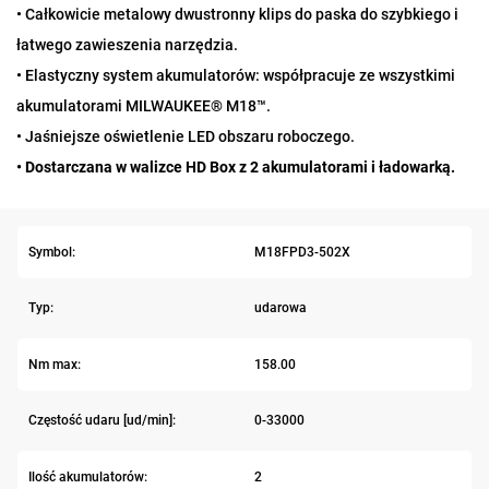
• Całkowicie metalowy dwustronny klips do paska do szybkiego i
łatwego zawieszenia narzędzia.
• Elastyczny system akumulatorów: współpracuje ze wszystkimi
akumulatorami MILWAUKEE® M18™.
• Jaśniejsze oświetlenie LED obszaru roboczego.
• Dostarczana w walizce HD Box z 2 akumulatorami i ładowarką.
Symbol:
M18FPD3-502X
Typ:
udarowa
Nm max:
158.00
Częstość udaru [ud/min]:
0-33000
Ilość akumulatorów:
2