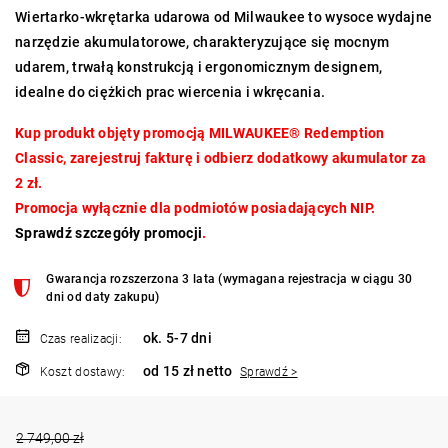
Wiertarko-wkrętarka udarowa od Milwaukee to wysoce wydajne
narzędzie akumulatorowe, charakteryzujące się mocnym
udarem, trwałą konstrukcją i ergonomicznym designem,
idealne do ciężkich prac wiercenia i wkręcania.
Kup produkt objęty promocją MILWAUKEE® Redemption
Classic, zarejestruj fakturę i odbierz dodatkowy akumulator za
2 zł.
Promocja wyłącznie dla podmiotów posiadających NIP.
Sprawdź szczegóły promocji
.
Gwarancja rozszerzona 3 lata (wymagana rejestracja w ciągu 30
dni od daty zakupu)
ok. 5-7 dni
Czas realizacji:
od 15 zł netto
Koszt dostawy:
Sprawdź >
2 749,00 zł