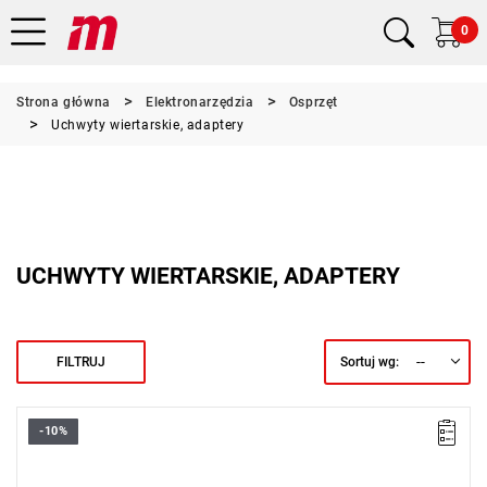
0
Strona główna
Elektronarzędzia
Osprzęt
Uchwyty wiertarskie, adaptery
UCHWYTY WIERTARSKIE, ADAPTERY
--
FILTRUJ
Sortuj wg:
-10%
Transformuje prostą wiertarkę Milwaukee® HDE 13 RQD w
wiertarkę kątową.