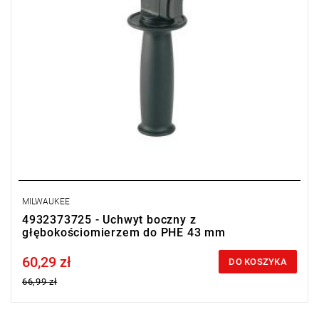
MILWAUKEE
4932373725 - Uchwyt boczny z
głębokościomierzem do PHE 43 mm
60,29 zł
Price tax included
DO KOSZYKA
66,99 zł