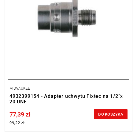
MILWAUKEE
4932399154 - Adapter uchwytu Fixtec na 1/2˝x
20 UNF
77,39 zł
Price tax included
DO KOSZYKA
99,22 zł