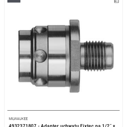
• Nadaje się do: PH 26 X, KH 24 XE, KH 24 XE, KH 26 XE, KH 28
Super XE
• Napęd narzędzi: FIXTEC
• Ilość w opakowaniu: 1
MILWAUKEE
4932371807 - Adapter uchwytu Fixtec na 1/2˝ x