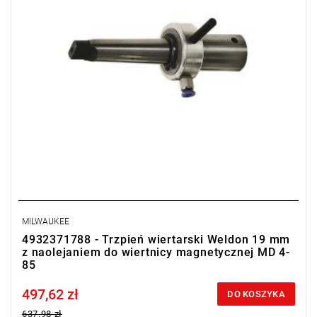
MILWAUKEE
4932371788 - Trzpień wiertarski Weldon 19 mm
z naolejaniem do wiertnicy magnetycznej MD 4-
85
497,62 zł
Price tax included
DO KOSZYKA
637,98 zł