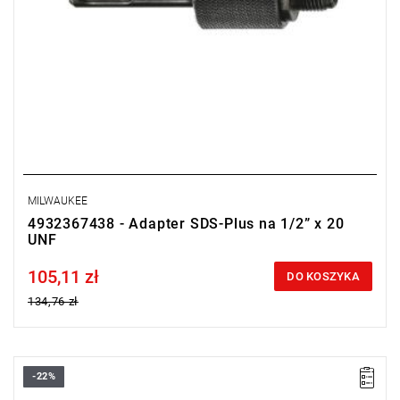
MILWAUKEE
4932367438 - Adapter SDS-Plus na 1/2” x 20
UNF
105,11 zł
Price tax included
DO KOSZYKA
134,76 zł
-22%
• Uchwyt narzędzia: 1/2" x 20
• Rozwarcie szczęk uchwytu: 1 - 10 mm