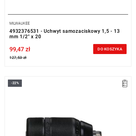
MILWAUKEE
4932376531 - Uchwyt samozaciskowy 1,5 - 13
mm 1/2" x 20
99,47 zł
Price tax included
DO KOSZYKA
127,53 zł
-22%
• Rozwarcie szczęk uchwytu: 1,5 - 13 mm
• Uchwyt: 1/2" x 20
• Typ uchwytu: bezkluczowy