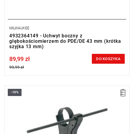
MILWAUKEE
4932364149 - Uchwyt boczny z
głębokościomierzem do PDE/DE 43 mm (krótka
szyjka 13 mm)
89,99 zł
Price tax included
DO KOSZYKA
99,99 zł
-10%
• Boczny uchwyt z głębokościomierzem do wszystkich wiertarek i
wiertarek udarowych z szyjką o średnicy 43 mm
• Ilość w opakowaniu: 1