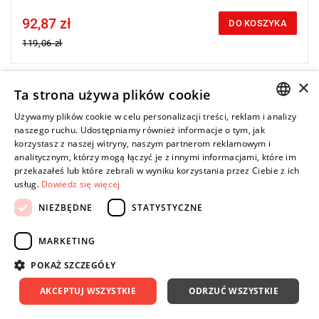
92,87 zł
Price tax included
DO KOSZYKA
119,06 zł
×
Ta strona używa plików cookie
-22%
• Adapter uchwytu ze śrubą ustalającą
Używamy plików cookie w celu personalizacji treści, reklam i analizy
• Ilość w opakowaniu: 1
POLISH
naszego ruchu. Udostępniamy również informacje o tym, jak
korzystasz z naszej witryny, naszym partnerom reklamowym i
ENGLISH
analitycznym, którzy mogą łączyć je z innymi informacjami, które im
przekazałeś lub które zebrali w wyniku korzystania przez Ciebie z ich
usług.
Dowiedz się więcej
NIEZBĘDNE
STATYSTYCZNE
MARKETING
POKAŻ SZCZEGÓŁY
AKCEPTUJ WSZYSTKIE
ODRZUĆ WSZYSTKIE