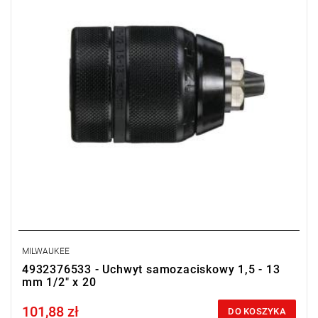
MILWAUKEE
4932376533 - Uchwyt samozaciskowy 1,5 - 13
mm 1/2" x 20
101,88 zł
Price tax included
DO KOSZYKA