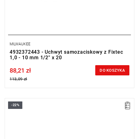
MILWAUKEE
4932372443 - Uchwyt samozaciskowy z Fixtec
1,0 - 10 mm 1/2" x 20
88,21 zł
Price tax included
DO KOSZYKA
113,09 zł
-22%
• Ilość w opakowaniu: 1