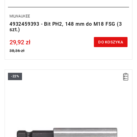
MILWAUKEE
4932459393 - Bit PH2, 148 mm do M18 FSG (3
szt.)
29,92 zł
Price tax included
DO KOSZYKA
38,36 zł
-22%
• Ilość w opakowaniu: 1