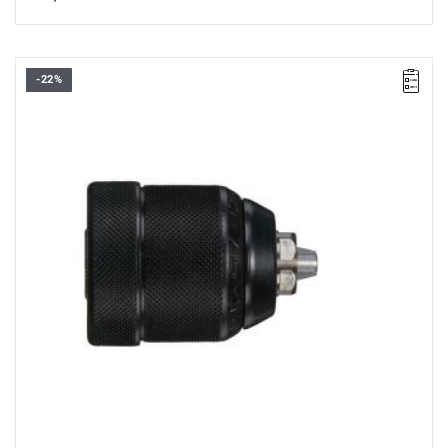
-22%
• Rozwarcie szczęk uchwytu: 1 - 10 mm
• Uchwyt: 3/8" x 24
• Typ uchwytu: bezkluczowy