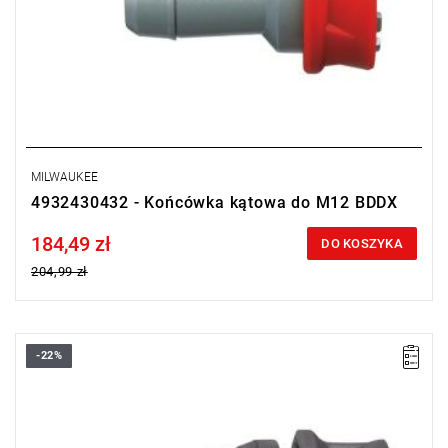
MILWAUKEE
4932430432 - Końcówka kątowa do M12 BDDX
184,49 zł
Price tax included
DO KOSZYKA
204,99 zł
-22%
• Uchwyt wiertarski bezkluczowy 13 mm do wiertarko-wkrętarki
udarowej M12 FPDX
• Ilość w opakowaniu: 1