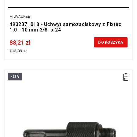
MILWAUKEE
4932371018 - Uchwyt samozaciskowy z Fixtec
1,0 - 10 mm 3/8" x 24
88,21 zł
Price tax included
DO KOSZYKA
113,09 zł
-22%
Adapter uchwytu posiadający bezpośredni chwyt wiertła 1/4"
Hex do mocowania końcówek wkrętakowych.