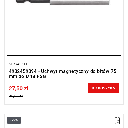
MILWAUKEE
4932459394 - Uchwyt magnetyczny do bitów 75
mm do M18 FSG
27,50 zł
Price tax included
DO KOSZYKA
35,26 zł
-22%
• Rozwarcie szczęk uchwytu: 1,5 - 13 mm
• Uchwyt: 9/16" x 18