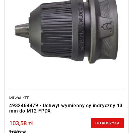
MILWAUKEE
4932464479 - Uchwyt wymienny cylindryczny 13
mm do M12 FPDX
103,58 zł
Price tax included
DO KOSZYKA
132,80 zł