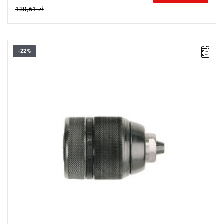
130,61 zł
-22%
• Rozwarcie szczęk uchwytu: 1,5 - 13 mm
• Uchwyt: 1/2" x 20
• Typ uchwytu: bezkluczowy