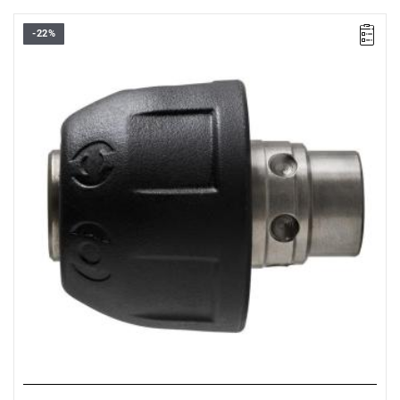
-22%
• Nadaje się do: BH 26 LXE, PLH 16 QEX, V28 HX, V18 HX, PLH
26 QEX, PH 30 POWER X
• Ilość w opakowaniu: 1