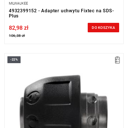
MILWAUKEE
4932399152 - Adapter uchwytu Fixtec na SDS-
Plus
82,98 zł
Price tax included
DO KOSZYKA
106,38 zł
-22%
• Ilość w opakowaniu: 1