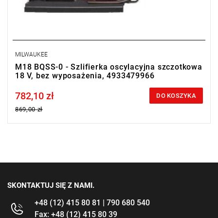
MILWAUKEE
M18 BQSS-0 - Szlifierka oscylacyjna szczotkowa
18 V, bez wyposażenia, 4933479966
782,10 zł
Price tax included
DO KOSZYKA
869,00 zł
SKONTAKTUJ SIĘ Z NAMI.
+48 (12) 415 80 81 | 790 680 540
Fax: +48 (12) 415 80 39