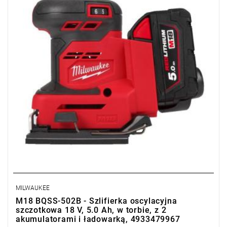
Kup produkt objęty promocją MILWAUKEE® Redemption Classic,
zarejestruj fakturę i odbierz dodatkowy akumulator za 2 zł.
Promocja wyłącznie dla podmiotów posiadających NIP.
Sprawdź szczegóły promocji
.
MILWAUKEE
M18 BQSS-502B - Szlifierka oscylacyjna
szczotkowa 18 V, 5.0 Ah, w torbie, z 2
akumulatorami i ładowarką, 4933479967