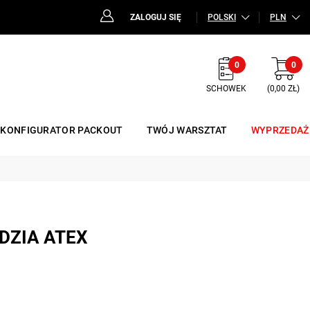
ZALOGUJ SIĘ
POLSKI
PLN
0
0
SCHOWEK
(0,00 ZŁ)
KONFIGURATOR PACKOUT
TWÓJ WARSZTAT
WYPRZEDAŻ
DZIA ATEX