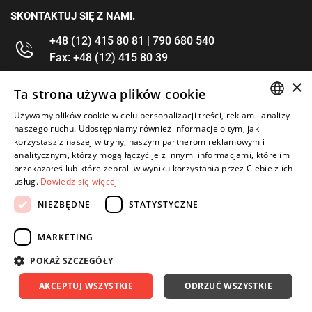
SKONTAKTUJ SIĘ Z NAMI.
+48 (12) 415 80 81 | 790 680 540
Fax: +48 (12) 415 80 39
×
kontakt@im-narzedzia.pl
Ta strona używa plików cookie
Używamy plików cookie w celu personalizacji treści, reklam i analizy
POLISH
INFORMACJE
naszego ruchu. Udostępniamy również informacje o tym, jak
korzystasz z naszej witryny, naszym partnerom reklamowym i
ENGLISH
analitycznym, którzy mogą łączyć je z innymi informacjami, które im
OFERTA
przekazałeś lub które zebrali w wyniku korzystania przez Ciebie z ich
usług.
Dowiedz się więcej
MOJE KONTO
NIEZBĘDNE
STATYSTYCZNE
OBSERWUJ NAS
MARKETING
POKAŻ SZCZEGÓŁY
AKCEPTUJ WSZYSTKIE
ODRZUĆ WSZYSTKIE
Copyright 2026: IM Kraków
Created by: Waynet