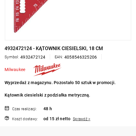
4932472124 - KĄTOWNIK CIESIELSKI, 18 CM
Symbol:
4932472124
EAN:
4058546325206
Milwaukee
Wyprzedaż z magazynu. Pozostało 50 sztuk w promocji.
Kątownik ciesielski z podziałka metryczną.
48 h
Czas realizacji:
od 15 zł netto
Koszt dostawy:
Sprawdź >