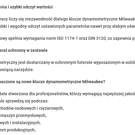
nia i szybki odczyt wartości
racy liczy się niezawodność dlatego klucze dynamometryczne Milwauk
ybki i wygodny odczyt ustawionych parametrów nawet przy słabym oświ
wy spełnia wymagania norm ISO 1174-1 oraz DIN 3120, co zapewnia pe
erał ochronny w zestawie
tryczny jest dostarczany w ochronnym futerale wyposażonym w solidn
roniącą narzędzie.
znaczone są nowe klucze dynamometryczne Milwaukee?
tała stworzona dla profesjonalistów, którzy wymagają najwyższej jakoś
le sprawdzą się podczas:
chodów osobowych i ciężarowych,
a maszyn przemysłowych,
ych i instalacyjnych,
dzeń produkcyjnych,