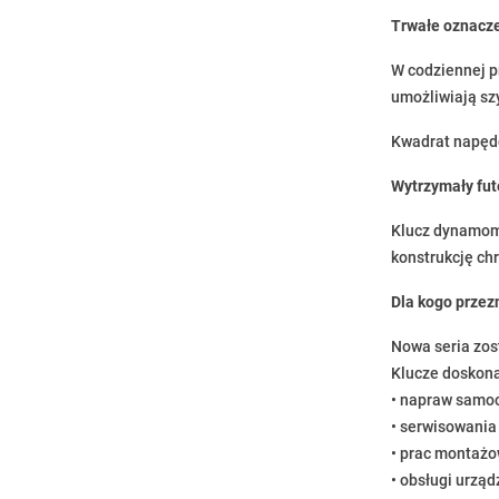
Trwałe oznacze
W codziennej p
umożliwiają sz
Kwadrat napędo
Wytrzymały fut
Klucz dynamome
konstrukcję ch
Dla kogo prze
Nowa seria zos
Klucze doskona
• napraw samo
• serwisowani
• prac montażow
• obsługi urzą