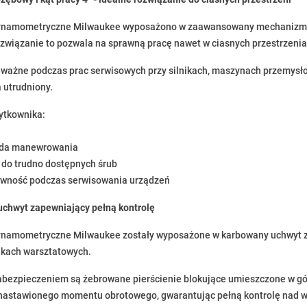
ynamometryczne Milwaukee wyposażono w zaawansowany mechanizm z
ozwiązanie to pozwala na sprawną pracę nawet w ciasnych przestrzeniach
 ważne podczas prac serwisowych przy silnikach, maszynach przemysło
 utrudniony.
żytkownika:
a
oda manewrowania
p do trudno dostępnych śrub
ywność podczas serwisowania urządzeń
chwyt zapewniający pełną kontrolę
ynamometryczne Milwaukee zostały wyposażone w karbowany uchwyt za
nkach warsztatowych.
ezpieczeniem są żebrowane pierścienie blokujące umieszczone w gór
 nastawionego momentu obrotowego, gwarantując pełną kontrolę nad 