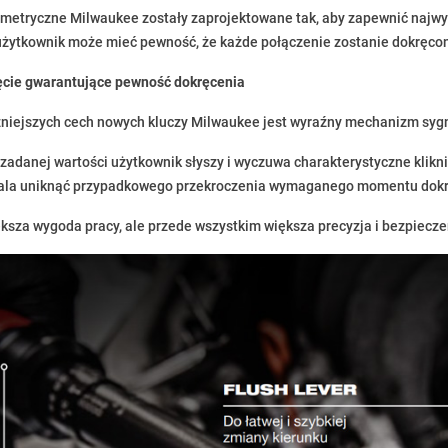
etryczne Milwaukee zostały zaprojektowane tak, aby zapewnić najwyż
żytkownik może mieć pewność, że każde połączenie zostanie dokręco
ęcie gwarantujące pewność dokręcenia
niejszych cech nowych kluczy Milwaukee jest wyraźny mechanizm syg
 zadanej wartości użytkownik słyszy i wyczuwa charakterystyczne klik
wala uniknąć przypadkowego przekroczenia wymaganego momentu dokr
iększa wygoda pracy, ale przede wszystkim większa precyzja i bezpiec