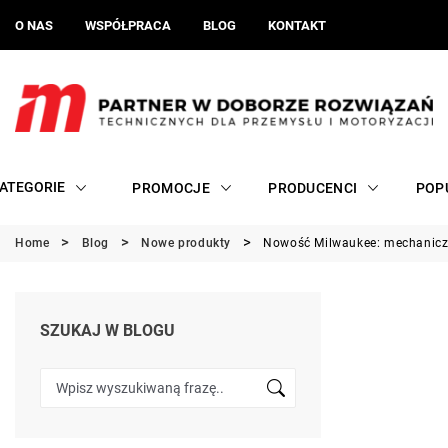
O NAS
WSPÓŁPRACA
BLOG
KONTAKT
ATEGORIE
PROMOCJE
PRODUCENCI
POP
Home
Blog
Nowe produkty
Nowość Milwaukee: mechanicz
SZUKAJ W BLOGU