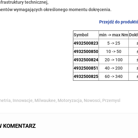
nfrastruktury technicznej,
mentów wymagających określonego momentu dokręcenia.
Przejdź do produkt
Symbol
min -> max Nm
Dok
4932500823
5 -> 25
4932500850
10 -> 50
4932500824
20 -> 100
4932500851
40 -> 200
4932500825
60 -> 340
etria
,
Innowacje
,
Milwaukee
,
Motoryzacja
,
Nowosci
,
Przemysl
W KOMENTARZ