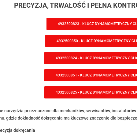
PRECYZJA, TRWAŁOŚĆ I PEŁNA KONT
4932500823 - KLUCZ DYNAMOMETRYCZNY CLI
4932500850 - KLUCZ DYNAMOMETRYCZNY CLIC
4932500824 - KLUCZ DYNAMOMETRYCZNY CLIC
4932500851 - KLUCZ DYNAMOMETRYCZNY CLIC
4932500825 - KLUCZ DYNAMOMETRYCZNY CLIC
ne narzędzia przeznaczone dla mechaników, serwisantów, instalatorów o
hu, gdzie dokładność dokręcania ma kluczowe znaczenie dla bezpieczeń
ecyzja dokręcania