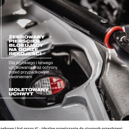
ębowy i kąt pracy 4° - idealne rozwiązanie do ciasnych przestrzeni