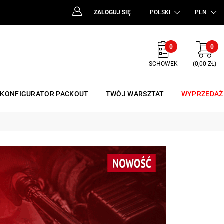
ZALOGUJ SIĘ
POLSKI
PLN
0
0
SCHOWEK
(0,00 ZŁ)
KONFIGURATOR PACKOUT
TWÓJ WARSZTAT
WYPRZEDAŻ