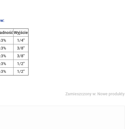
ów:
ładność
Wyjście
±3%
1/4"
±3%
3/8"
±3%
3/8"
±3%
1/2"
±3%
1/2"
Zamieszczony w:
Nowe produkty