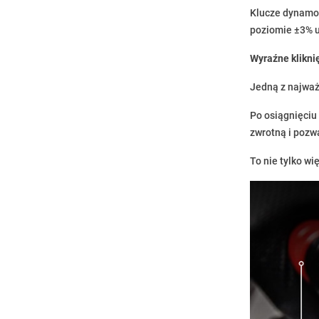
Klucze dynamom
poziomie ±3% u
Wyraźne klikni
Jedną z najważ
Po osiągnięciu
zwrotną i poz
To nie tylko w