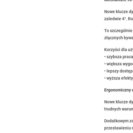
Nowe klucze d
zaledwie 4°. R
To szczególnie
złącznych bywa
Korzyści dla u
• szybsza prac
• większa wyg
• lepszy dostę
• wyższa efekt
Ergonomiczny u
Nowe klucze d
trudnych waru
Dodatkowym zab
przestawieniu