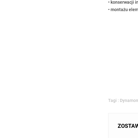
• konserwacji i
• montażu ele
Tagi :
Dynamom
ZOSTA