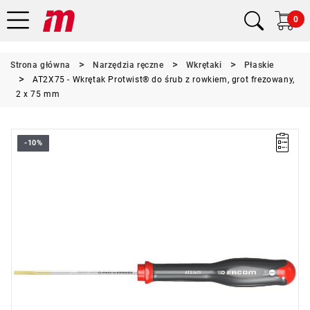
0
Strona główna
Narzędzia ręczne
Wkrętaki
Płaskie
AT2X75 - Wkrętak Protwist® do śrub z rowkiem, grot frezowany,
2 x 75 mm
-10%