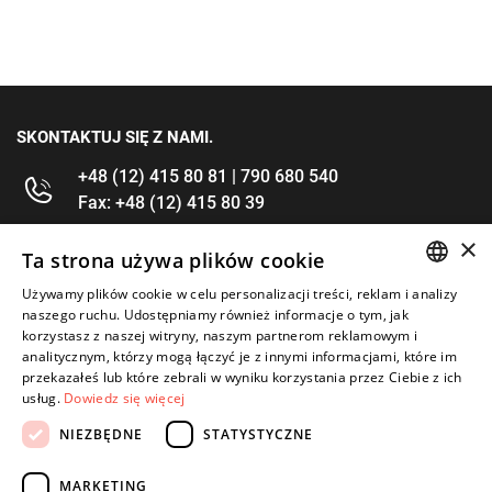
SKONTAKTUJ SIĘ Z NAMI.
+48 (12) 415 80 81 | 790 680 540
Fax: +48 (12) 415 80 39
×
kontakt@im-narzedzia.pl
Ta strona używa plików cookie
Używamy plików cookie w celu personalizacji treści, reklam i analizy
POLISH
INFORMACJE
naszego ruchu. Udostępniamy również informacje o tym, jak
korzystasz z naszej witryny, naszym partnerom reklamowym i
ENGLISH
analitycznym, którzy mogą łączyć je z innymi informacjami, które im
OFERTA
przekazałeś lub które zebrali w wyniku korzystania przez Ciebie z ich
usług.
Dowiedz się więcej
MOJE KONTO
NIEZBĘDNE
STATYSTYCZNE
OBSERWUJ NAS
MARKETING