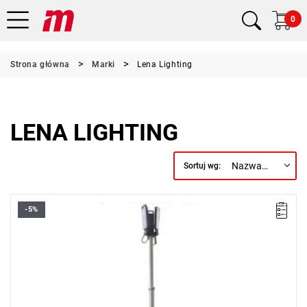
0
Strona główna
Marki
Lena Lighting
LENA LIGHTING
Nazwa, A do Z
Sortuj wg:
-5%
• Jasność: 4800/12000/24000/36000/48000 lm
• Czas świecenia: 40/16/8/5/4 h
• Moc znamionowa: 10% 30W / 25% 75W / 50% 150W / 75%
225W / 100% 300W
• Rozświetlana powierzchnia: 980 m2 (min 5 lux)
• Kąt świecenia: 60
• Temperatura barwowa (CCT): 5000K
• Klasa ochrony: IK08 / IP65 (lighting) / IP54 (chassi)