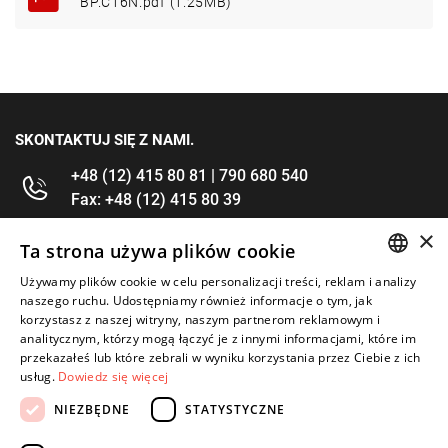
BP.C16N.pdf (1.25MB)
SKONTAKTUJ SIĘ Z NAMI.
+48 (12) 415 80 81 | 790 680 540
Fax: +48 (12) 415 80 39
×
kontakt@im-narzedzia.pl
Ta strona używa plików cookie
Używamy plików cookie w celu personalizacji treści, reklam i analizy
POLISH
INFORMACJE
naszego ruchu. Udostępniamy również informacje o tym, jak
korzystasz z naszej witryny, naszym partnerom reklamowym i
ENGLISH
analitycznym, którzy mogą łączyć je z innymi informacjami, które im
OFERTA
przekazałeś lub które zebrali w wyniku korzystania przez Ciebie z ich
usług.
Dowiedz się więcej
MOJE KONTO
NIEZBĘDNE
STATYSTYCZNE
OBSERWUJ NAS