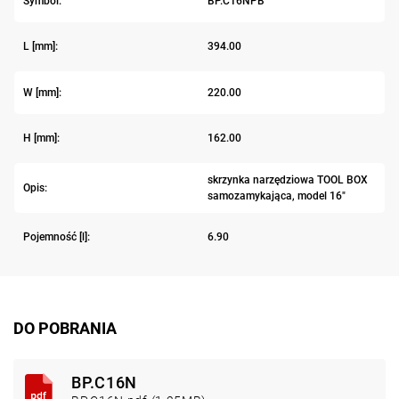
Symbol:
BP.C16NPB
L [mm]:
394.00
W [mm]:
220.00
H [mm]:
162.00
skrzynka narzędziowa TOOL BOX
Opis:
samozamykająca, model 16"
Pojemność [l]:
6.90
DO POBRANIA
BP.C16N