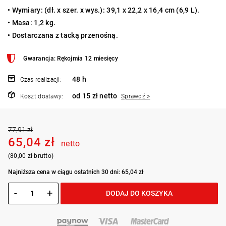
•
Wymiary: (dł. x szer. x wys.): 39,1 x 22,2 x 16,4 cm (6,9 L).
•
Masa: 1,2 kg.
•
Dostarczana z tacką przenośną.
Gwarancja: Rękojmia 12 miesięcy
48 h
Czas realizacji:
od 15 zł netto
Koszt dostawy:
Sprawdź >
77,91 zł
65,04 zł
netto
(80,00 zł brutto)
Najniższa cena w ciągu ostatnich 30 dni: 65,04 zł
-
+
DODAJ DO KOSZYKA