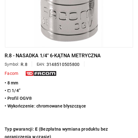
R.8 - NASADKA 1/4" 6-KĄTNA METRYCZNA
Symbol:
R.8
EAN:
3148510505800
Facom
• 8 mm
• ⧠ 1/4”
• Profil OGV®
• Wykończenie: chromowane błyszczące
Typ gwarancji:
E
(Bezpłatna wymiana produktu bez
ograniczenia w czasie)