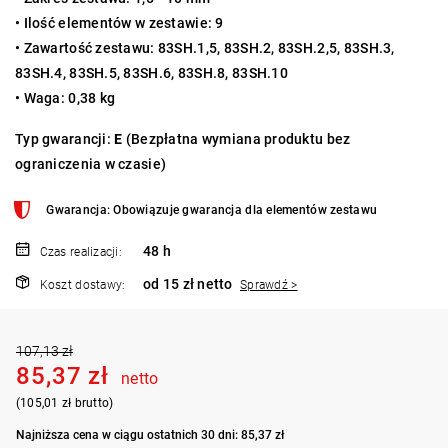
• Ilość elementów w zestawie: 9
• Zawartość zestawu: 83SH.1,5, 83SH.2, 83SH.2,5, 83SH.3,
83SH.4, 83SH.5, 83SH.6, 83SH.8, 83SH.10
• Waga: 0,38 kg
Typ gwarancji:
E
(Bezpłatna wymiana produktu bez
ograniczenia w czasie)
Gwarancja: Obowiązuje gwarancja dla elementów zestawu
48 h
Czas realizacji:
od 15 zł netto
Koszt dostawy:
Sprawdź >
107,13 zł
85,37 zł
netto
(105,01 zł brutto)
Najniższa cena w ciągu ostatnich 30 dni: 85,37 zł