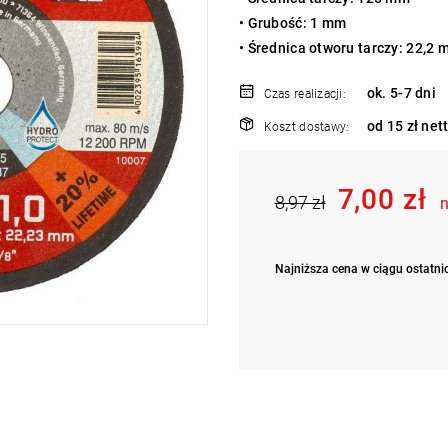
• Grubość: 1 mm
• Średnica otworu tarczy: 22,2
ok. 5-7 dni
Czas realizacji:
od 15 zł net
Koszt dostawy:
7,00 zł
8,97 zł
n
Najniższa cena w ciągu ostatnic