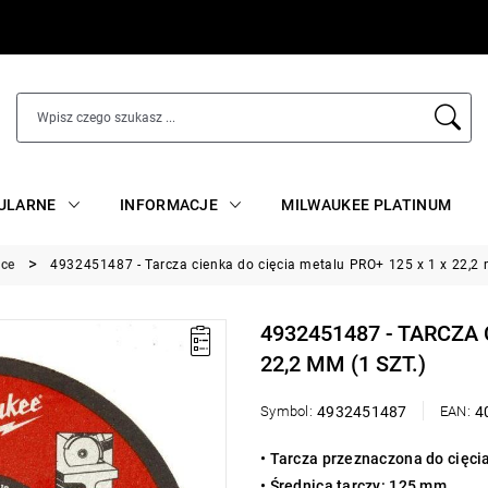
ULARNE
INFORMACJE
MILWAUKEE PLATINUM
ce
4932451487 - Tarcza cienka do cięcia metalu PRO+ 125 x 1 x 22,2 
4932451487 - TARCZA 
22,2 MM (1 SZT.)
Symbol:
4932451487
EAN:
4
• Tarcza przeznaczona do cięc
• Średnica tarczy: 125 mm