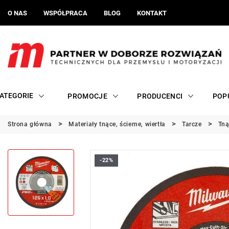
O NAS
WSPÓŁPRACA
BLOG
KONTAKT
ATEGORIE
PROMOCJE
PRODUCENCI
POP
Strona główna
Materiały tnące, ścierne, wiertła
Tarcze
Tną
-22%