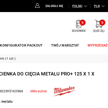
ZALOGUJ SIĘ
POLSKI
PLN
0
0
SCHOWEK
(0,00 ZŁ)
KONFIGURATOR PACKOUT
TWÓJ WARSZTAT
WYPRZEDAŻ
mm (1 szt.)
CIENKA DO CIĘCIA METALU PRO+ 125 X 1 X
002395163984
Milwaukee
ia metalu