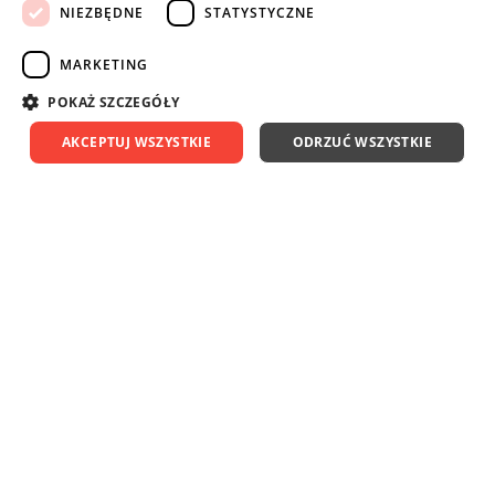
NIEZBĘDNE
STATYSTYCZNE
• Hamulec: tak
• Czas hamowania: < 2s
MARKETING
• Funkcja blokady włącznika: tak
POKAŻ SZCZEGÓŁY
• Funkcja wolnego startu: tak
AKCEPTUJ WSZYSTKIE
ODRZUĆ WSZYSTKIE
• Ochrona przed odrzutem: tak
• Typ akumulatora: Li-ion
• Ilość akumulatorów: 2
• Pojemnośc akumulatora: 5.0 Ah
• Waga z akumulatorem: 2,7 kg
• Zapewnia wydajność podobną do szlifierki przewodowej o mocy
1200 W.
• System RAPIDSTOP™ zapewnia błyskawiczne zatrzymanie
tarczy w około 2 sekundy oraz gwarantuje najwyższy poziom
ochrony użytkownika.
• Integracja trzech innowacyjnych technologii MILWAUKEE® -