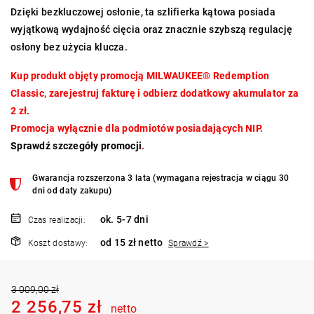
Dzięki bezkluczowej osłonie, ta szlifierka kątowa posiada
wyjątkową wydajność cięcia oraz znacznie szybszą regulację
osłony bez użycia klucza.
Kup produkt objęty promocją MILWAUKEE® Redemption
Classic, zarejestruj fakturę i odbierz dodatkowy akumulator za
2 zł.
Promocja wyłącznie dla podmiotów posiadających NIP.
Sprawdź szczegóły promocji
.
Gwarancja rozszerzona 3 lata (wymagana rejestracja w ciągu 30
dni od daty zakupu)
ok. 5-7 dni
Czas realizacji:
od 15 zł netto
Koszt dostawy:
Sprawdź >
3 009,00 zł
2 256,75 zł
netto