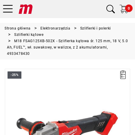
0
Strona główna
Elektronarzędzia
Szlifierki i polerki
Szlifierki kątowe
M18 FSAG125XB-502X - Szlifierka kątowa śr. 125 mm, 18 V, 5.0
Ah, FUEL™, wł. suwakowy, w walizce, z 2 akumulatorami,
4933478430
-25%