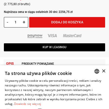
(2 775,80 zł brutto)
Najniższa cena w ciągu ostatnich 30 dni: 2256,75 zł
-
+
DODAJ DO KOSZYKA
KUP W LEASINGU
OPIS
PRODUKTY POWIĄZANE
×
Ta strona używa plików cookie
• Napięcie: 18 V
Używamy plików cookie w celu personalizacji treści, reklam i analizy
• Średnica tarczy: 125 mm
POLISH
naszego ruchu. Udostępniamy również informacje o tym, jak
• Maks. głębokość cięcia: 33 mm
korzystasz z naszej witryny, naszym partnerom reklamowym i
ENGLISH
analitycznym, którzy mogą łączyć je z innymi informacjami, które im
• Prędkość bez obciążenia: 8500 obr/min
przekazałeś lub które zebrali w wyniku korzystania przez Ciebie z ich
• Gwint wrzeciona: M14
usług.
Dowiedz się więcej
• Typ włącznika: suwakowy (z funkcją blokady)